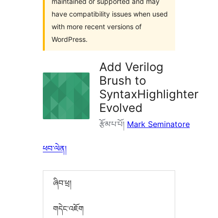
maintained or supported and may
have compatibility issues when used
with more recent versions of
WordPress.
Add Verilog
Brush to
SyntaxHighlighter
Evolved
རྩོམ་པ་པོ།
Mark Seminatore
ཕབ་ལེན།
ཞིབ་ཕྲ།
གདེང་འཇོག