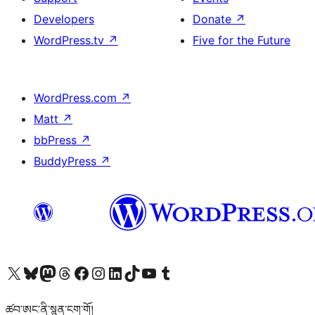
Developers
Donate
↗
WordPress.tv
↗
Five for the Future
WordPress.com
↗
Matt
↗
bbPress
↗
BuddyPress
↗
Visit our X (formerly Twitter) account
Visit our Bluesky account
Visit our Mastodon account
Visit our Threads account
Visit our Facebook page
Visit our Instagram account
Visit our LinkedIn account
Visit our TikTok account
Visit our YouTube channel
Visit our Tumblr account
ཚབ་ཨང་ནི་སྙན་ངག་གོ།