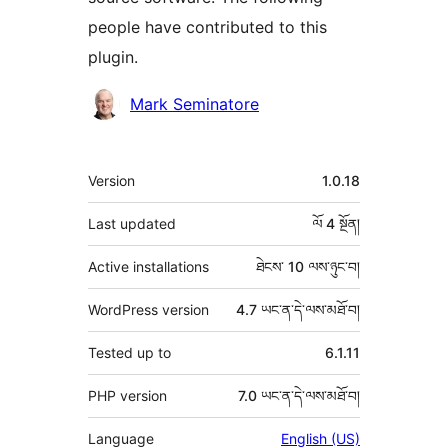
people have contributed to this
plugin.
བྱས་
Mark Seminatore
རྗེས་
འཇོག་
ཟུར་
Version
1.0.18
མཁན།
བརྗོད།
Last updated
ལོ 4
སྔོན།
Active installations
ཐེངས་ 10 ལས་ཉུང་བ།
WordPress version
4.7 ཡང་ན་དེ་ལས་མཐོ་བ།
Tested up to
6.1.11
PHP version
7.0 ཡང་ན་དེ་ལས་མཐོ་བ།
Language
English (US)