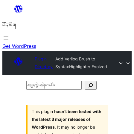
Skip
to
བོད་ཡིག
content
Get WordPress
Plugin
Add Verilog Brush to
Directory
SyntaxHighlighter Evolved
མཐུད་
སྣེ་
བཤེར་
འཚོལ།
This plugin
hasn’t been tested with
the latest 3 major releases of
WordPress
. It may no longer be