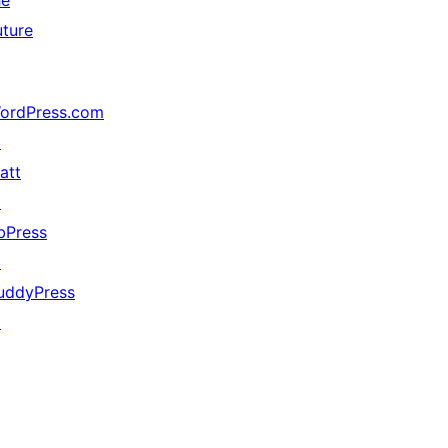
he
uture
ordPress.com
↗
att
↗
bPress
↗
uddyPress
↗