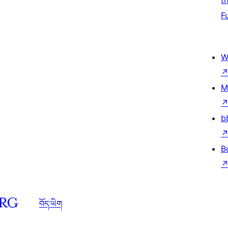
t
F
W
M
b
B
བོད་ཡིག