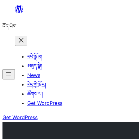
Skip
to
བོད་ཡིག
content
དཔེ་སྒྲོམ།
མཐུད་སྣེ།
News
ངེད་ཀྱི་སྐོར།
ཚོགས་པ།
Get WordPress
Get WordPress