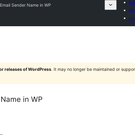
Sub
 Email Sender Name in WP
My 
Log
jor releases of WordPress
. It may no longer be maintained or supp
r Name in WP