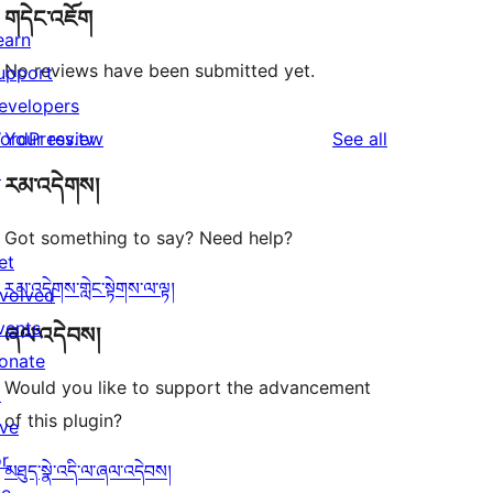
གདེང་འཇོག
earn
No reviews have been submitted yet.
upport
evelopers
reviews
ordPress.tv
Your review
See all
↗
རམ་འདེགས།
Got something to say? Need help?
et
རམ་འདེགས་གླེང་སྟེགས་ལ་ལྟ།
nvolved
vents
ཞལ་འདེབས།
onate
Would you like to support the advancement
↗
of this plugin?
ive
or
མཐུད་སྣེ་འདི་ལ་ཞལ་འདེབས།