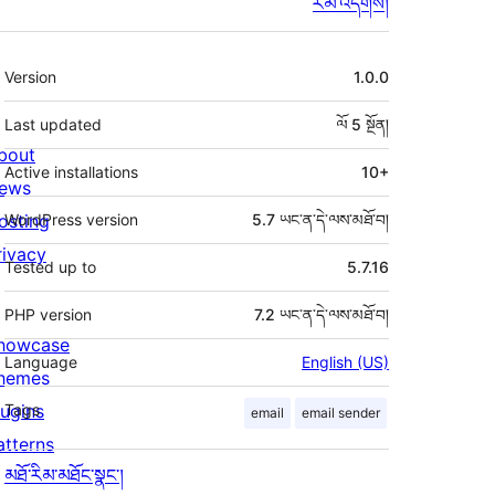
རམ་འདེགས།
ཟུར་
Version
1.0.0
བརྗོད།
Last updated
ལོ 5
སྔོན།
bout
Active installations
10+
ews
osting
WordPress version
5.7 ཡང་ན་དེ་ལས་མཐོ་བ།
rivacy
Tested up to
5.7.16
PHP version
7.2 ཡང་ན་དེ་ལས་མཐོ་བ།
howcase
Language
English (US)
hemes
lugins
Tags
email
email sender
atterns
མཐོ་རིམ་མཐོང་སྣང་།