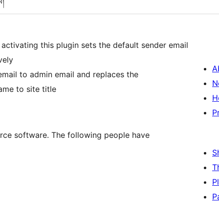
ས།
activating this plugin sets the default sender email
vely
A
 email to admin email and replaces the
N
e to site title
H
P
rce software. The following people have
S
T
P
P