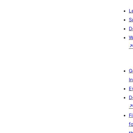
L
S
D
W
G
I
E
D
F
f