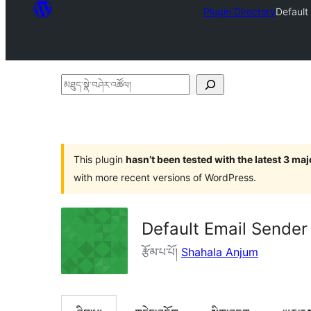
Plugin Directory
Default
མཐུད་
སྣེ་
བཤེར་
འཚོལ།
This plugin
hasn’t been tested with the latest 3 ma
with more recent versions of WordPress.
Default Email Sende
རྩོམ་པ་པོ།
Shahala Anjum