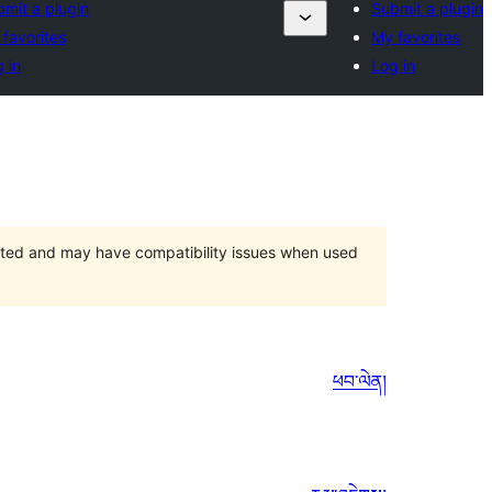
mit a plugin
Submit a plugin
favorites
My favorites
 in
Log in
orted and may have compatibility issues when used
ཕབ་ལེན།