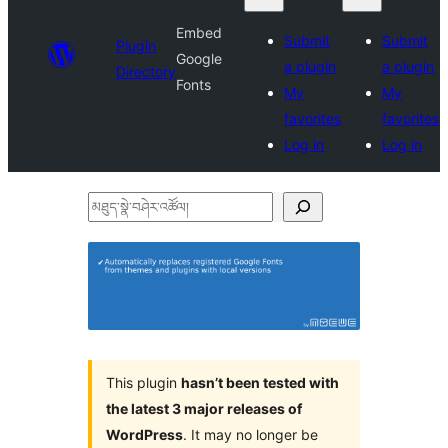
Embed
Submit
Submit
Plugin
Google
a plugin
a plugin
Directory
Fonts
My
My
favorites
favorites
Log in
Log in
མཐུད་
སྣེ་
བཤེར་
འཚོལ།
This plugin
hasn’t been tested with
the latest 3 major releases of
WordPress
. It may no longer be