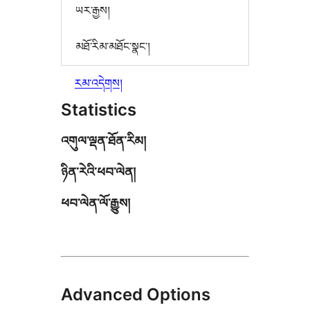
ཡར་རྒྱས།
མཐོ་རིམ་མཐོང་སྣང་།
རམ་འདེགས།
Statistics
འགུལ་ལྡན་ཐོན་རིམ།
ཉིན་རེའི་ཕབ་ལེན།
ཕབ་ལེན་ལོ་རྒྱུས།
Advanced Options