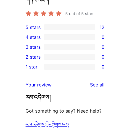
5
out of 5 stars.
5 stars
12
12
4 stars
0
5-
0
3 stars
0
star
4-
0
2 stars
0
reviews
star
3-
0
1 star
0
reviews
star
2-
0
reviews
star
1-
reviews
Your review
See all
reviews
star
རམ་འདེགས།
reviews
Got something to say? Need help?
རམ་འདེགས་གླེང་སྟེགས་ལ་ལྟ།