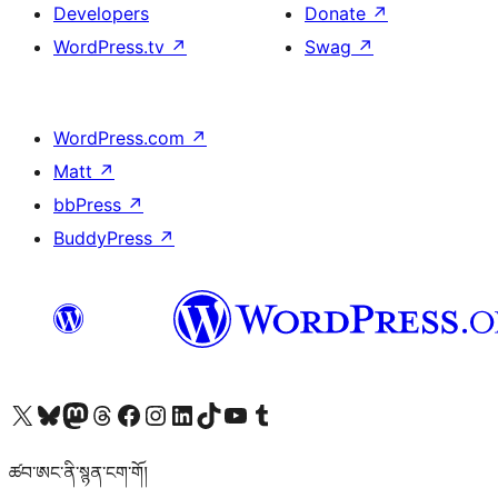
Developers
Donate
↗
WordPress.tv
↗
Swag
↗
WordPress.com
↗
Matt
↗
bbPress
↗
BuddyPress
↗
Visit our X (formerly Twitter) account
Visit our Bluesky account
Visit our Mastodon account
Visit our Threads account
Visit our Facebook page
Visit our Instagram account
Visit our LinkedIn account
Visit our TikTok account
Visit our YouTube channel
Visit our Tumblr account
ཚབ་ཨང་ནི་སྙན་ངག་གོ།