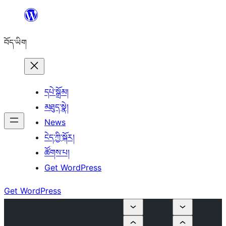
Skip
to
བོད་ཡིག
content
དཔེ་སྒྲོམ།
མཐུད་སྣེ།
News
ངེད་ཀྱི་སྐོར།
ཚོགས་པ།
Get WordPress
Get WordPress