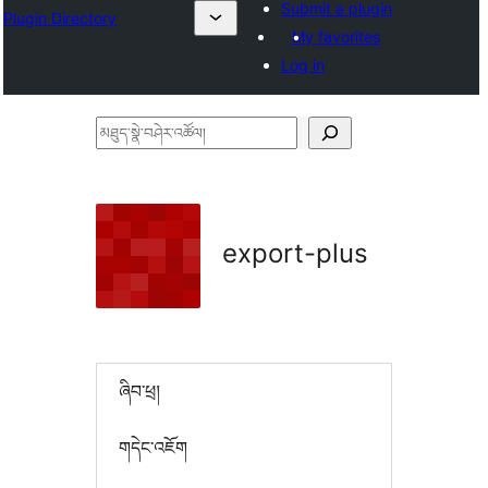
Submit a plugin
Plugin Directory
My favorites
Log in
མཐུད་
སྣེ་
བཤེར་
འཚོལ།
export-plus
ཞིབ་ཕྲ།
གདེང་འཇོག