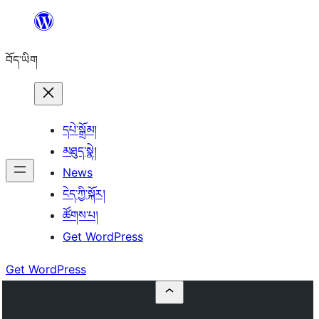
Skip
to
བོད་ཡིག
content
དཔེ་སྒྲོམ།
མཐུད་སྣེ།
News
ངེད་ཀྱི་སྐོར།
ཚོགས་པ།
Get WordPress
Get WordPress