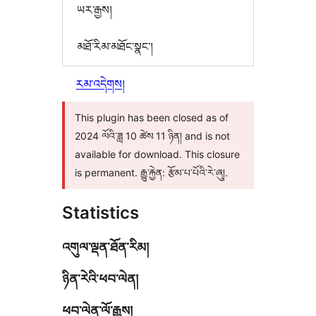
ཡར་རྒྱས།
མཐོ་རིམ་མཐོང་སྣང་།
རམ་འདེགས།
This plugin has been closed as of
2024 ལོའི་ཟླ 10 ཚེས 11 ཉིན། and is not
available for download. This closure
is permanent. རྒྱུ་རྐྱེན: རྩོམ་པ་པོའི་རེ་ཞུ།.
Statistics
འགུལ་ལྡན་ཐོན་རིམ།
ཉིན་རེའི་ཕབ་ལེན།
ཕབ་ལེན་ལོ་རྒྱུས།