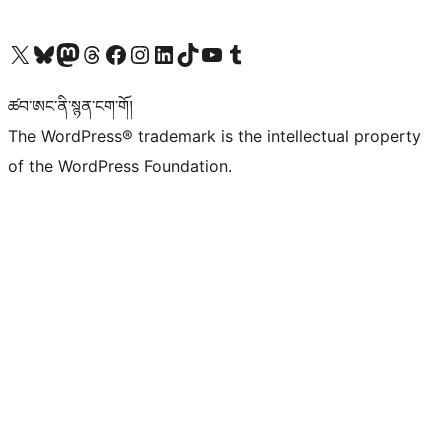
Visit our X (formerly Twitter) account
Visit our Bluesky account
Visit our Mastodon account
Visit our Threads account
Visit our Facebook page
Visit our Instagram account
Visit our LinkedIn account
Visit our TikTok account
Visit our YouTube channel
Visit our Tumblr account
ཚབ་ཨང་ནི་སྙན་ངག་གོ།
The WordPress® trademark is the intellectual property
of the WordPress Foundation.