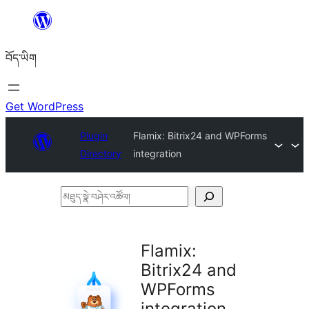
Skip
to
བོད་ཡིག
content
Get WordPress
Plugin
Flamix: Bitrix24 and WPForms
Directory
integration
མཐུད་
སྣེ་
བཤེར་
Flamix:
འཚོལ།
Bitrix24 and
WPForms
integration