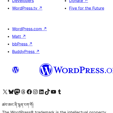
Developers
Donate
↗
WordPress.tv
↗
Five for the Future
WordPress.com
↗
Matt
↗
bbPress
↗
BuddyPress
↗
Visit our X (formerly Twitter) account
Visit our Bluesky account
Visit our Mastodon account
Visit our Threads account
Visit our Facebook page
Visit our Instagram account
Visit our LinkedIn account
Visit our TikTok account
Visit our YouTube channel
Visit our Tumblr account
ཚབ་ཨང་ནི་སྙན་ངག་གོ།
The WordPress® trademark is the intellectual property