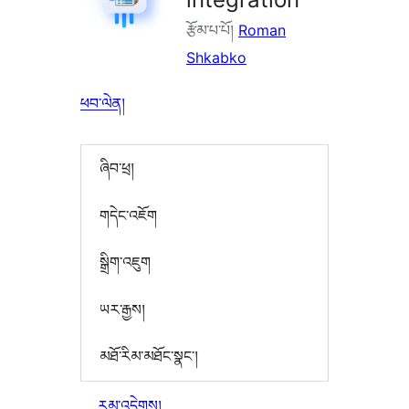
རྩོམ་པ་པོ།
Roman
Shkabko
ཕབ་ལེན།
ཞིབ་ཕྲ།
གདེང་འཇོག
སྒྲིག་འཇུག
ཡར་རྒྱས།
མཐོ་རིམ་མཐོང་སྣང་།
རམ་འདེགས།