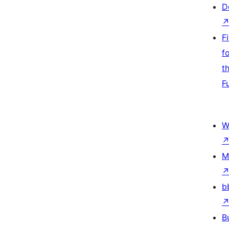
D
F
f
t
F
W
M
b
B