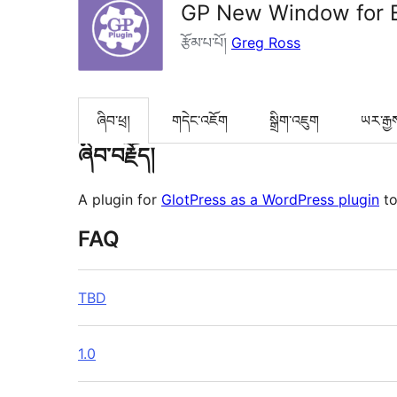
GP New Window for E
རྩོམ་པ་པོ།
Greg Ross
ཞིབ་ཕྲ།
གདེང་འཇོག
སྒྲིག་འཇུག
ཡར་རྒྱ
ཞིབ་བརྗོད།
A plugin for
GlotPress as a WordPress plugin
to
FAQ
TBD
1.0