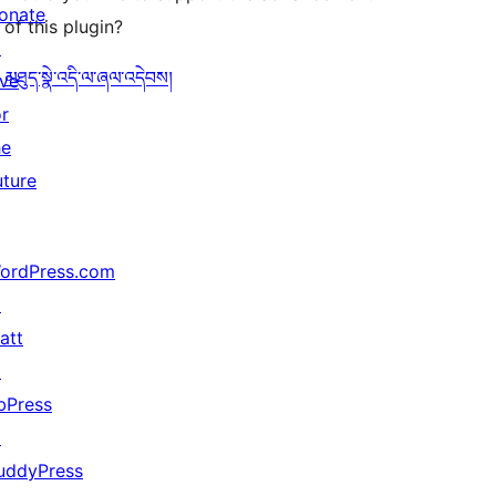
onate
of this plugin?
↗
མཐུད་སྣེ་འདི་ལ་ཞལ་འདེབས།
ive
or
he
uture
ordPress.com
↗
att
↗
bPress
↗
uddyPress