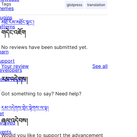
Tags
glotpress
translation
hemes
lugins
མཐོ་རིམ་མཐོང་སྣང་།
atterns
གདེང་འཇོག
No reviews have been submitted yet.
earn
upport
reviews
Your review
See all
evelopers
རམ་འདེགས།
ordPress.tv
↗
Got something to say? Need help?
རམ་འདེགས་གླེང་སྟེགས་ལ་ལྟ།
et
ཞལ་འདེབས།
nvolved
vents
Would you like to support the advancement