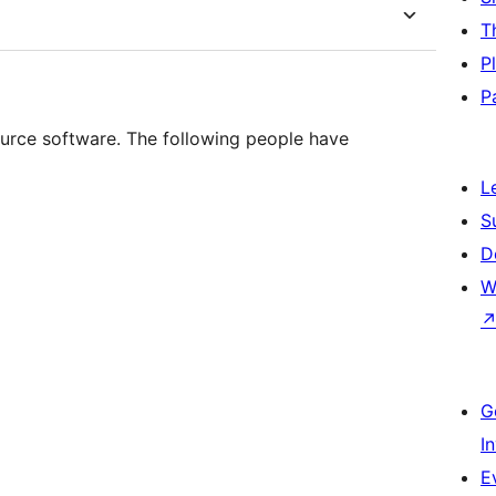
T
P
P
urce software. The following people have
L
S
D
W
G
I
E