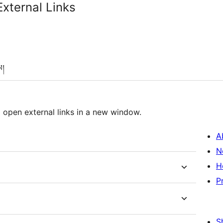
xternal Links
ས།
 open external links in a new window.
A
N
H
P
S