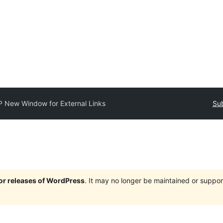
P New Window for External Links
Sub
jor releases of WordPress
. It may no longer be maintained or supp