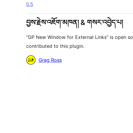
0.5
བྱས་རྗེས་འཇོག་མཁན། & གསར་འབྱེད་པ།
“GP New Window for External Links” is open so
contributed to this plugin.
བྱས་
Greg Ross
རྗེས་
འཇོག་
མཁན།