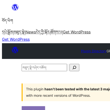
Skip
to
བོད་ཡིག
content
དཔེ་སྒྲོམ།
མཐུད་སྣེ།
News
ངེད་ཀྱི་སྐོར།
ཚོགས་པ།
Get WordPress
Get WordPress
Plugin Directory
G
མཐུད་
སྣེ་
བཤེར་
འཚོལ།
This plugin
hasn’t been tested with the latest 3 ma
with more recent versions of WordPress.