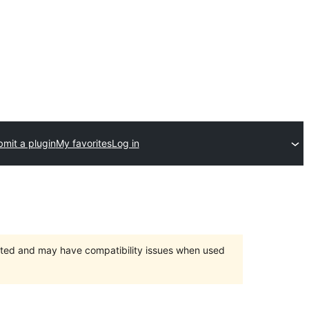
mit a plugin
My favorites
Log in
orted and may have compatibility issues when used