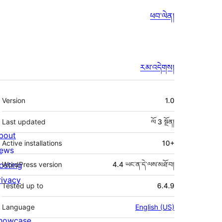
ཕབ་ལེན།
རམ་འདེགས།
ཟུར་
Version
1.0
བརྗོད།
Last updated
ལོ 3
སྔོན།
bout
Active installations
10+
ews
osting
WordPress version
4.4 ཡང་ན་དེ་ལས་མཐོ་བ།
rivacy
Tested up to
6.4.9
Language
English (US)
howcase