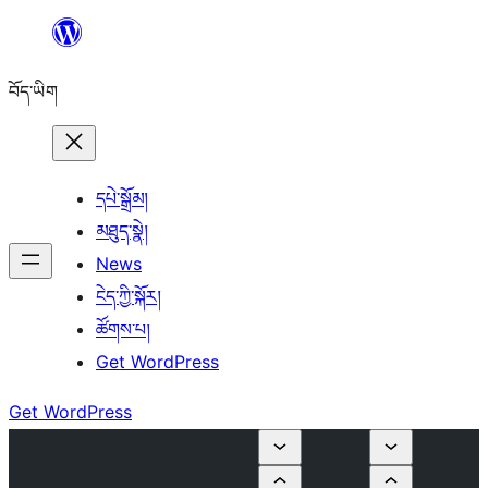
Skip
to
བོད་ཡིག
content
དཔེ་སྒྲོམ།
མཐུད་སྣེ།
News
ངེད་ཀྱི་སྐོར།
ཚོགས་པ།
Get WordPress
Get WordPress