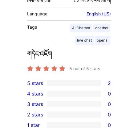
PHP version
7.2 ཡང་ན་དེ་ལས་མཐོ་བ།
Language
English (US)
Tags
AI Chatbot
chatbot
live chat
openai
གདེང་འཇོག
5
out of 5 stars.
5 stars
2
2
4 stars
0
5-
0
3 stars
0
star
4-
0
2 stars
0
reviews
star
3-
0
1 star
0
reviews
star
2-
0
reviews
star