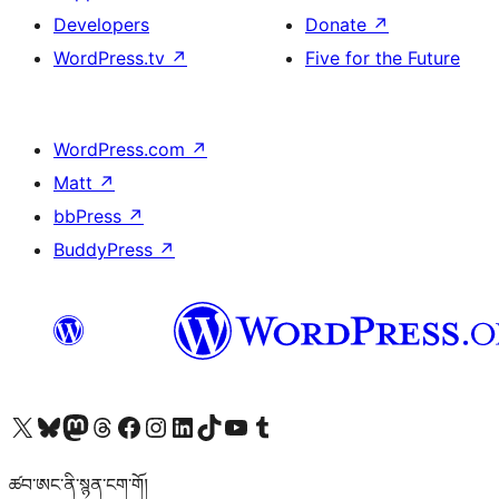
Developers
Donate
↗
WordPress.tv
↗
Five for the Future
WordPress.com
↗
Matt
↗
bbPress
↗
BuddyPress
↗
Visit our X (formerly Twitter) account
Visit our Bluesky account
Visit our Mastodon account
Visit our Threads account
Visit our Facebook page
Visit our Instagram account
Visit our LinkedIn account
Visit our TikTok account
Visit our YouTube channel
Visit our Tumblr account
ཚབ་ཨང་ནི་སྙན་ངག་གོ།