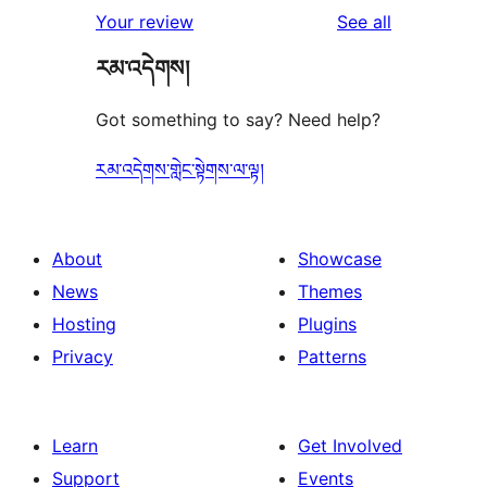
1-
reviews
Your review
See all
reviews
star
རམ་འདེགས།
reviews
Got something to say? Need help?
རམ་འདེགས་གླེང་སྟེགས་ལ་ལྟ།
About
Showcase
News
Themes
Hosting
Plugins
Privacy
Patterns
Learn
Get Involved
Support
Events