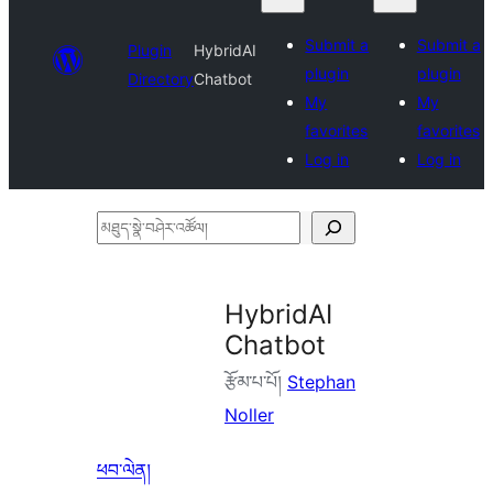
Submit a
Submit a
Plugin
HybridAI
plugin
plugin
Directory
Chatbot
My
My
favorites
favorites
Log in
Log in
མཐུད་
སྣེ་
བཤེར་
HybridAI
འཚོལ།
Chatbot
རྩོམ་པ་པོ།
Stephan
Noller
ཕབ་ལེན།