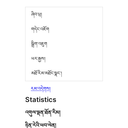
ཞིབ་ཕྲ།
གདེང་འཇོག
སྒྲིག་འཇུག
ཡར་རྒྱས།
མཐོ་རིམ་མཐོང་སྣང་།
རམ་འདེགས།
Statistics
འགུལ་ལྡན་ཐོན་རིམ།
ཉིན་རེའི་ཕབ་ལེན།