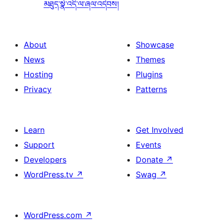
མཐུད་སྣེ་འདི་ལ་ཞལ་འདེབས།
About
Showcase
News
Themes
Hosting
Plugins
Privacy
Patterns
Learn
Get Involved
Support
Events
Developers
Donate
↗
WordPress.tv
↗
Swag
↗
WordPress.com
↗