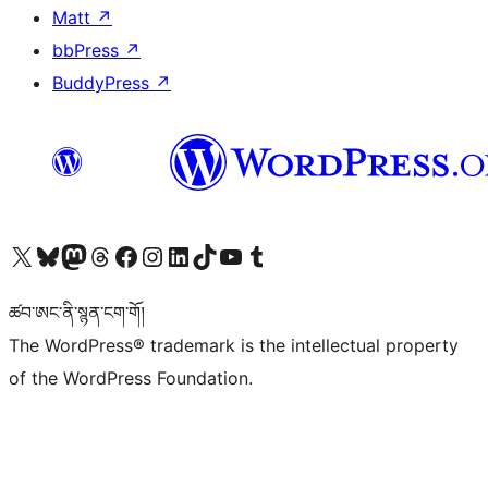
Matt
↗
bbPress
↗
BuddyPress
↗
Visit our X (formerly Twitter) account
Visit our Bluesky account
Visit our Mastodon account
Visit our Threads account
Visit our Facebook page
Visit our Instagram account
Visit our LinkedIn account
Visit our TikTok account
Visit our YouTube channel
Visit our Tumblr account
ཚབ་ཨང་ནི་སྙན་ངག་གོ།
The WordPress® trademark is the intellectual property
of the WordPress Foundation.