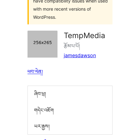
have compatibility issues when used
with more recent versions of
WordPress.
TempMedia
རྩོམ་པ་པོ།
jamesdawson
ཕབ་ལེན།
ཞིབ་ཕྲ།
གདེང་འཇོག
ཡར་རྒྱས།