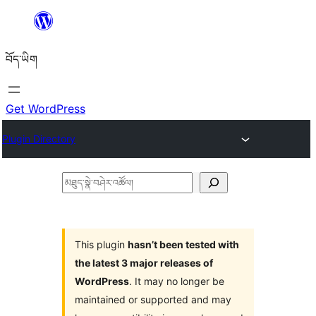
Skip
to
བོད་ཡིག
content
Get WordPress
Plugin Directory
མཐུད་
སྣེ་
བཤེར་
འཚོལ།
This plugin
hasn’t been tested with
the latest 3 major releases of
WordPress
. It may no longer be
maintained or supported and may