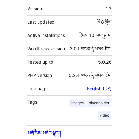
འཇོག་
ཟུར་
Version
1.2
མཁན།
བརྗོད།
Last updated
ལོ 8
སྔོན།
Active installations
ཐེངས་ 10 ལས་ཉུང་བ།
WordPress version
3.0.1 ཡང་ན་དེ་ལས་མཐོ་བ།
Tested up to
5.0.26
PHP version
5.2.4 ཡང་ན་དེ་ལས་མཐོ་བ།
Language
English (US)
Tags
images
placeholder
video
མཐོ་རིམ་མཐོང་སྣང་།