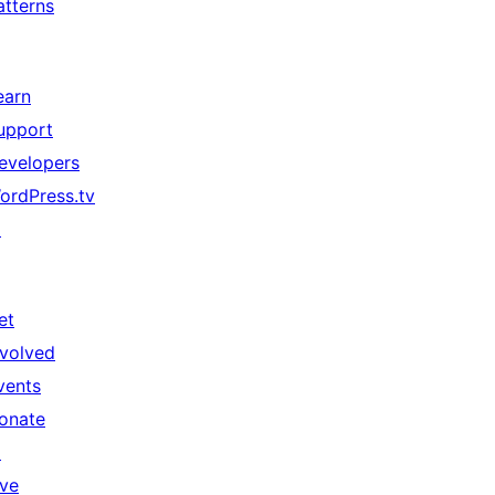
atterns
earn
upport
evelopers
ordPress.tv
↗
et
nvolved
vents
onate
↗
ive