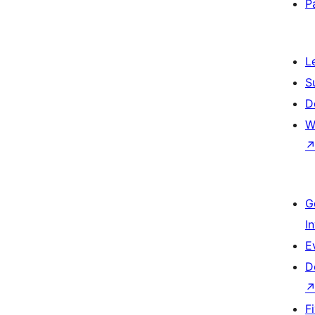
P
L
S
D
W
G
I
E
D
F