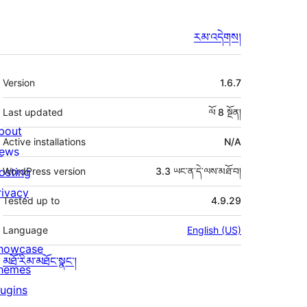
རམ་འདེགས།
ཟུར་
Version
1.6.7
བརྗོད།
Last updated
ལོ 8
སྔོན།
bout
Active installations
N/A
ews
osting
WordPress version
3.3 ཡང་ན་དེ་ལས་མཐོ་བ།
rivacy
Tested up to
4.9.29
Language
English (US)
howcase
མཐོ་རིམ་མཐོང་སྣང་།
hemes
lugins