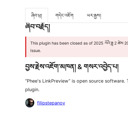
ཞིབ་ཕྲ།
གདེང་འཇོག
ཡར་རྒྱས།
ཞིབ་བརྗོད།
This plugin has been closed as of 2025 ལོའི་ཟླ 2 ཚེས 20 ཉ
Issue.
བྱས་རྗེས་འཇོག་མཁན། & གསར་འབྱེད་པ།
“Phee's LinkPreview” is open source software. 
plugin.
བྱས་
filipstepanov
རྗེས་
འཇོག་