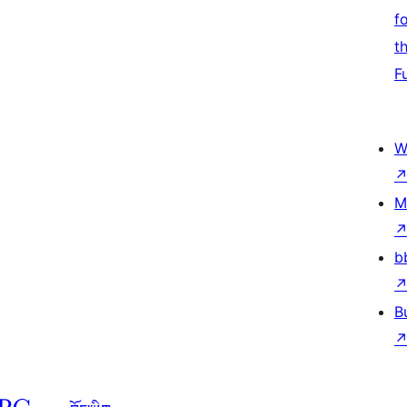
f
t
F
W
M
b
B