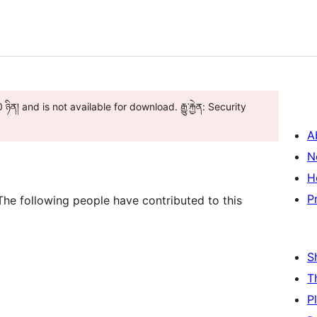
ིན། and is not available for download. རྒྱུ་རྐྱེན: Security
A
N
H
P
The following people have contributed to this
S
T
P