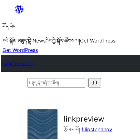
Skip
to
བོད་ཡིག
content
དཔེ་སྒྲོམ།
མཐུད་སྣེ།
News
ངེད་ཀྱི་སྐོར།
ཚོགས་པ།
Get WordPress
Get WordPress
Plugin Directory
མཐུད་
སྣེ་
བཤེར་
འཚོལ།
linkpreview
རྩོམ་པ་པོ།
filipstepanov