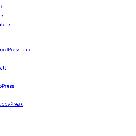
or
he
uture
ordPress.com
↗
att
↗
bPress
↗
uddyPress
↗