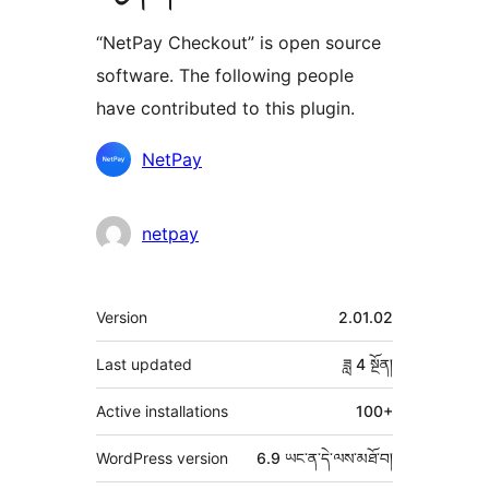
“NetPay Checkout” is open source
software. The following people
have contributed to this plugin.
བྱས་
NetPay
རྗེས་
འཇོག་
netpay
མཁན།
ཟུར་
Version
2.01.02
བརྗོད།
Last updated
ཟླ 4
སྔོན།
Active installations
100+
WordPress version
6.9 ཡང་ན་དེ་ལས་མཐོ་བ།