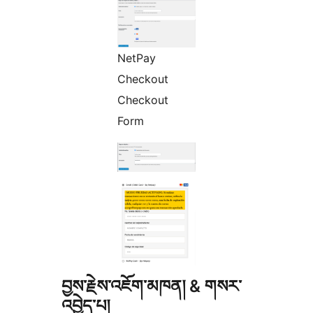
NetPay
Checkout
Checkout
Form
བྱས་རྗེས་འཇོག་མཁན། & གསར་
འབྱེད་པ།