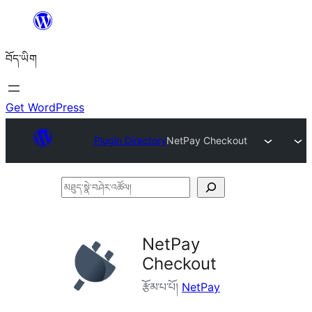
Skip
to
བོད་ཡིག
content
Get WordPress
Plugin Directory
NetPay Checkout
མཐུད་
སྣེ་
བཤེར་
NetPay
འཚོལ།
Checkout
རྩོམ་པ་པོ།
NetPay