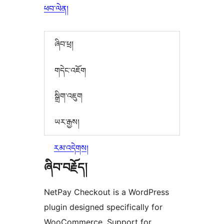
ཕབ་ལེན།
ཞིབ་ཕྲ།
གདེང་འཇོག
སྒྲིག་འཇུག
ཡར་རྒྱས།
རམ་འདེགས།
ཞིབ་བརྗོད།
NetPay Checkout is a WordPress
plugin designed specifically for
WooCommerce. Support for