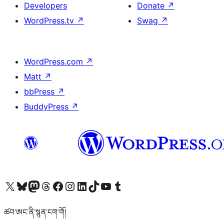
Developers
Donate
↗
WordPress.tv
↗
Swag
↗
WordPress.com
↗
Matt
↗
bbPress
↗
BuddyPress
↗
Visit our X (formerly Twitter) account
Visit our Bluesky account
Visit our Mastodon account
Visit our Threads account
Visit our Facebook page
Visit our Instagram account
Visit our LinkedIn account
Visit our TikTok account
Visit our YouTube channel
Visit our Tumblr account
ཚབ་ཨང་ནི་སྙན་ངག་གོ།