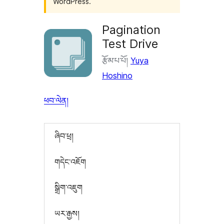
WordPress.
Pagination
Test Drive
རྩོམ་པ་པོ།
Yuya
Hoshino
ཕབ་ལེན།
ཞིབ་ཕྲ།
གདེང་འཇོག
སྒྲིག་འཇུག
ཡར་རྒྱས།