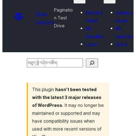
Paginatio
Submit a
Submit a
Plugin
n Test
plugin
plugin
Directory
Drive
My
My
favorites
favorites
Log in
Log in
མཐུད་
སྣེ་
བཤེར་
འཚོལ།
This plugin
hasn’t been tested
with the latest 3 major releases
of WordPress
. It may no longer be
maintained or supported and may
have compatibility issues when
used with more recent versions of