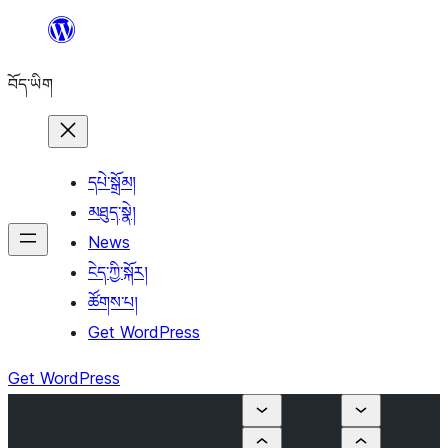
Skip
to
བོད་ཡིག
content
དཔེ་སྒྲོམ།
མཐུད་སྣེ།
News
ངེད་ཀྱི་སྐོར།
ཚོགས་པ།
Get WordPress
Get WordPress