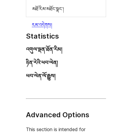
མཐོ་རིམ་མཐོང་སྣང་།
རམ་འདེགས།
Statistics
འགུལ་ལྡན་ཐོན་རིམ།
ཉིན་རེའི་ཕབ་ལེན།
ཕབ་ལེན་ལོ་རྒྱུས།
Advanced Options
This section is intended for