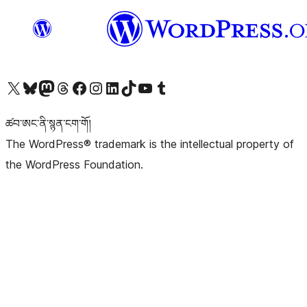
Visit our X (formerly Twitter) account
Visit our Bluesky account
Visit our Mastodon account
Visit our Threads account
Visit our Facebook page
Visit our Instagram account
Visit our LinkedIn account
Visit our TikTok account
Visit our YouTube channel
Visit our Tumblr account
ཚབ་ཨང་ནི་སྙན་ངག་གོ།
The WordPress® trademark is the intellectual property of
the WordPress Foundation.