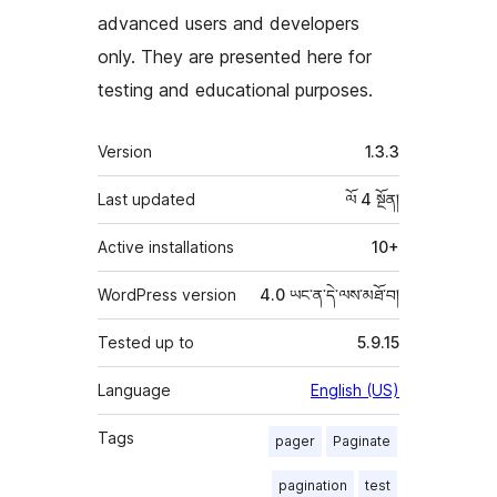
advanced users and developers
only. They are presented here for
testing and educational purposes.
ཟུར་
Version
1.3.3
བརྗོད།
Last updated
ལོ 4
སྔོན།
Active installations
10+
WordPress version
4.0 ཡང་ན་དེ་ལས་མཐོ་བ།
Tested up to
5.9.15
Language
English (US)
Tags
pager
Paginate
pagination
test