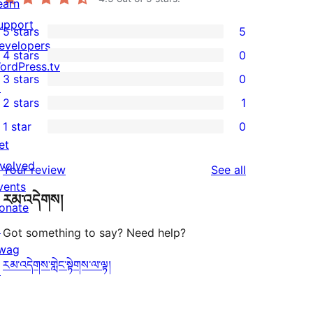
earn
upport
5 stars
5
5
evelopers
4 stars
0
5-
0
ordPress.tv
3 stars
0
star
4-
↗
0
2 stars
1
reviews
star
3-
1
1 star
0
reviews
star
2-
0
et
reviews
star
1-
nvolved
reviews
Your review
See all
review
star
vents
རམ་འདེགས།
reviews
onate
↗
Got something to say? Need help?
wag
རམ་འདེགས་གླེང་སྟེགས་ལ་ལྟ།
↗