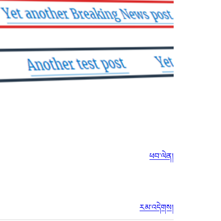
ཕབ་ལེན།
རམ་འདེགས།