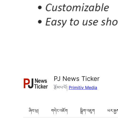
PJ News Ticker
རྩོམ་པ་པོ།
Primitiv Media
ཞིབ་ཕྲ།
གདེང་འཇོག
སྒྲིག་འཇུག
ཡར་རྒྱ