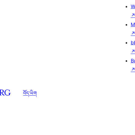
W
M
b
B
བོད་ཡིག