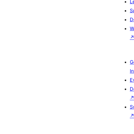
L
S
D
W
G
I
E
D
S