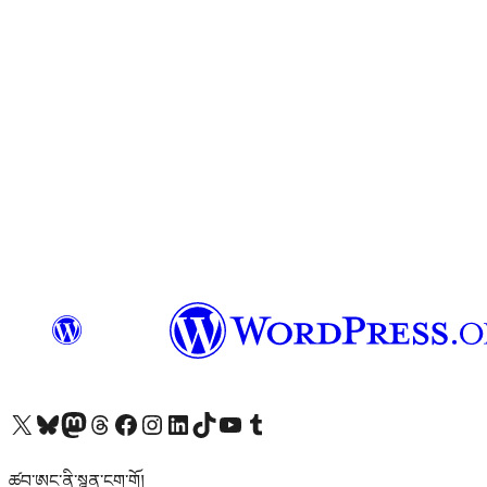
Visit our X (formerly Twitter) account
Visit our Bluesky account
Visit our Mastodon account
Visit our Threads account
Visit our Facebook page
Visit our Instagram account
Visit our LinkedIn account
Visit our TikTok account
Visit our YouTube channel
Visit our Tumblr account
ཚབ་ཨང་ནི་སྙན་ངག་གོ།