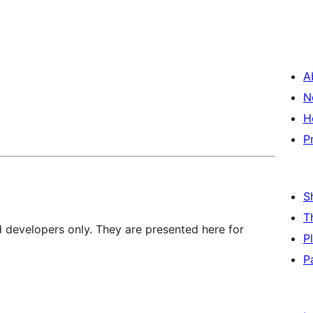
A
N
H
P
S
T
d developers only. They are presented here for
P
P