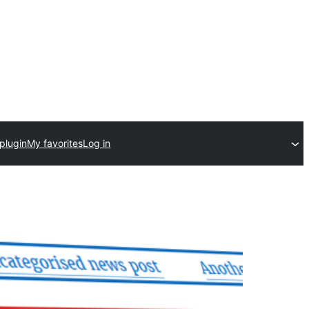
plugin
My favorites
Log in