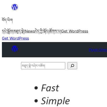
Skip
to
བོད་ཡིག
content
དཔེ་སྒྲོམ།
མཐུད་སྣེ།
News
ངེད་ཀྱི་སྐོར།
ཚོགས་པ།
Get WordPress
Get WordPress
Plugin Dire
མཐུད་
སྣེ་
བཤེར་
འཚོལ།