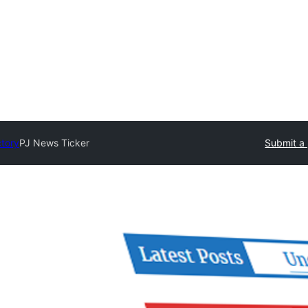
ctory
PJ News Ticker
Submit a 