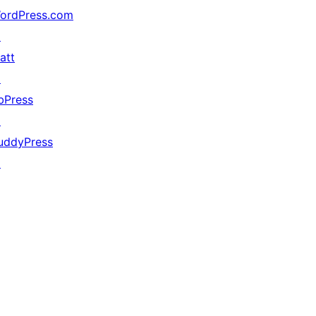
ordPress.com
↗
att
↗
bPress
↗
uddyPress
↗