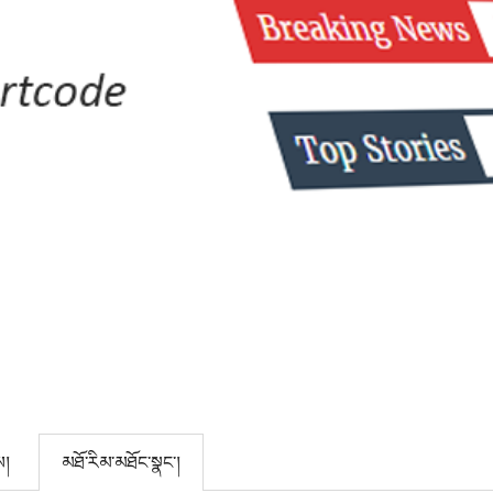
ས།
མཐོ་རིམ་མཐོང་སྣང་།