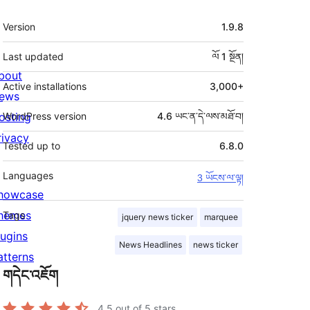
ཟུར་
Version
1.9.8
བརྗོད།
Last updated
ལོ 1
སྔོན།
bout
Active installations
3,000+
ews
osting
WordPress version
4.6 ཡང་ན་དེ་ལས་མཐོ་བ།
rivacy
Tested up to
6.8.0
Languages
3 ཡོངས་ལ་ལྟ།
howcase
hemes
Tags
jquery news ticker
marquee
lugins
News Headlines
news ticker
atterns
གདེང་འཇོག
4.5
out of 5 stars.