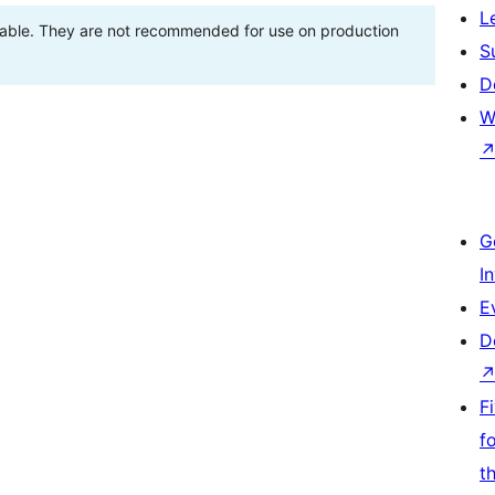
L
stable. They are not recommended for use on production
S
D
W
G
I
E
D
F
f
t