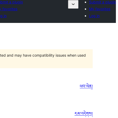
bmit a plugin
Submit a plugin
 favorites
My favorites
g in
Log in
orted and may have compatibility issues when used
ཕབ་ལེན།
རམ་འདེགས།