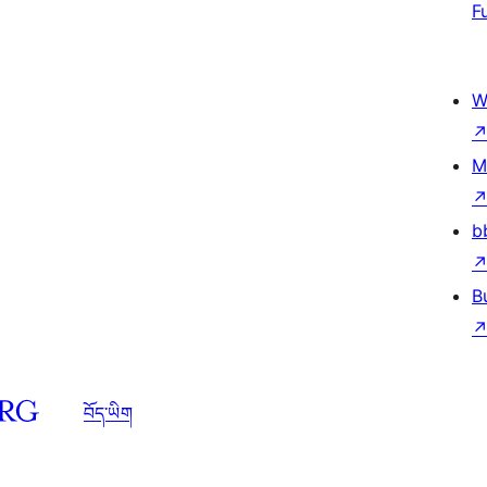
F
W
M
b
B
བོད་ཡིག