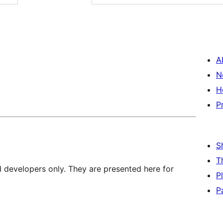
A
N
H
P
S
T
d developers only. They are presented here for
P
P