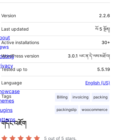
ཟུར་
Version
2.2.6
བརྗོད།
Last updated
ལོ 5
སྔོན།
bout
Active installations
30+
ews
osting
WordPress version
3.0.1 ཡང་ན་དེ་ལས་མཐོ་བ།
rivacy
Tested up to
5.5.19
Language
English (US)
howcase
Tags
Billing
invoicing
packing
hemes
lugins
packingslip
woocommerce
atterns
གདེང་འཇོག
5
out of 5 stars.