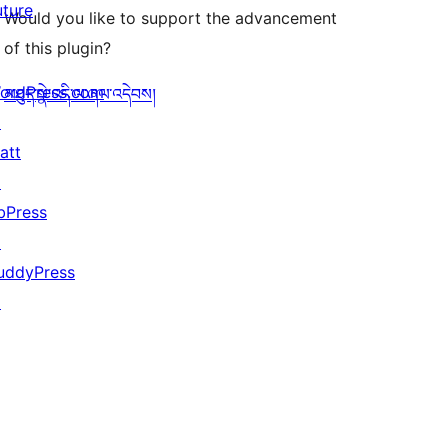
uture
Would you like to support the advancement
of this plugin?
ordPress.com
མཐུད་སྣེ་འདི་ལ་ཞལ་འདེབས།
↗
att
↗
bPress
↗
uddyPress
↗