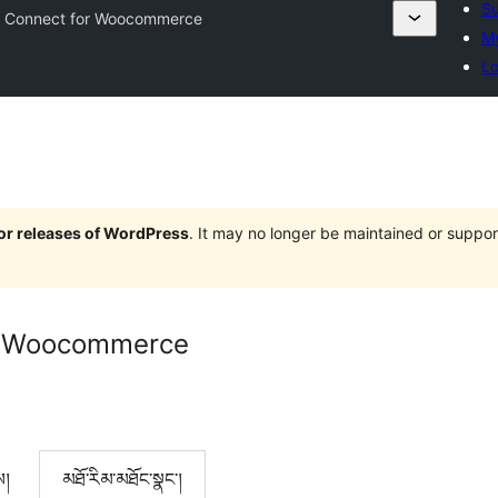
Su
e Connect for Woocommerce
My
Lo
jor releases of WordPress
. It may no longer be maintained or supp
or Woocommerce
ས།
མཐོ་རིམ་མཐོང་སྣང་།