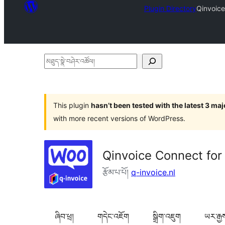
Plugin Directory
Qinvoic
མཐུད་
སྣེ་
བཤེར་
འཚོལ།
This plugin
hasn’t been tested with the latest 3 ma
with more recent versions of WordPress.
Qinvoice Connect f
རྩོམ་པ་པོ།
q-invoice.nl
ཞིབ་ཕྲ།
གདེང་འཇོག
སྒྲིག་འཇུག
ཡར་རྒྱ