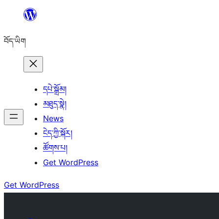
Skip
to
བོད་ཡིག
content
དཔེ་སྒྲོམ།
མཐུད་སྣེ།
News
ངེད་ཀྱི་སྐོར།
ཚོགས་པ།
Get WordPress
Get WordPress