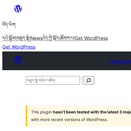
Skip
to
བོད་ཡིག
content
དཔེ་སྒྲོམ།
མཐུད་སྣེ།
News
ངེད་ཀྱི་སྐོར།
ཚོགས་པ།
Get WordPress
Get WordPress
Plugin Dire
མཐུད་
སྣེ་
བཤེར་
འཚོལ།
This plugin
hasn’t been tested with the latest 3 ma
with more recent versions of WordPress.