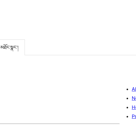
་མཐོང་སྣང་།
A
N
H
P