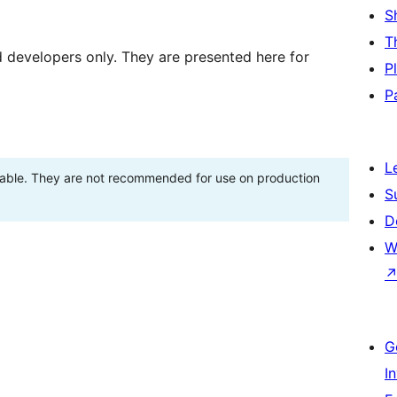
S
T
d developers only. They are presented here for
P
P
L
stable. They are not recommended for use on production
S
D
W
G
I