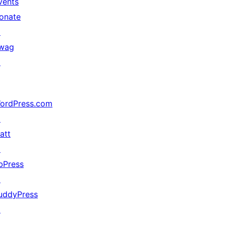
vents
onate
↗
wag
↗
ordPress.com
↗
att
↗
bPress
↗
uddyPress
↗