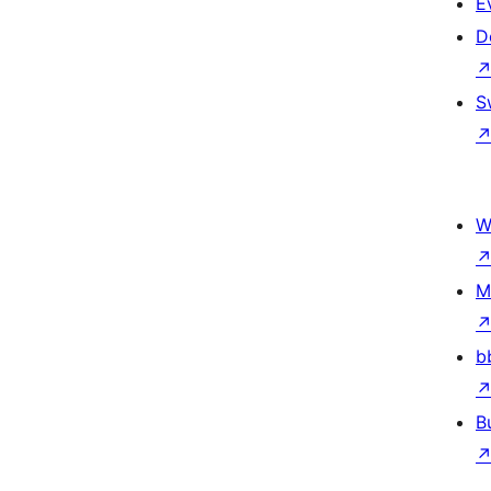
E
D
S
W
M
b
B