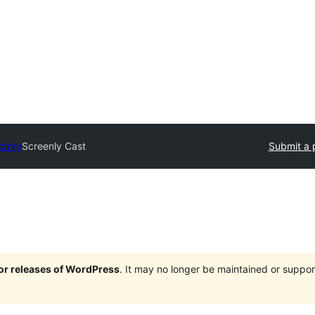
ctory
Screenly Cast
Submit a 
jor releases of WordPress
. It may no longer be maintained or supp