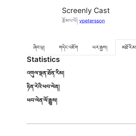
Screenly Cast
རྩོམ་པ་པོ།
vpetersson
ཞིབ་ཕྲ།
གདེང་འཇོག
ཡར་རྒྱས།
མཐོ་རིམ
Statistics
འགུལ་ལྡན་ཐོན་རིམ།
ཉིན་རེའི་ཕབ་ལེན།
ཕབ་ལེན་ལོ་རྒྱུས།