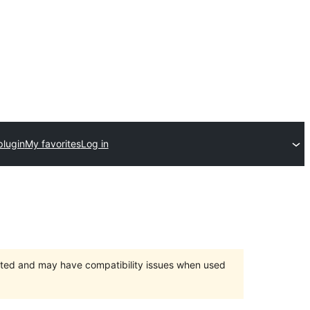
plugin
My favorites
Log in
orted and may have compatibility issues when used