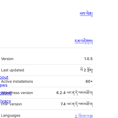
ཕབ་ལེན།
རམ་འདེགས།
ཟུར་
Version
1.0.5
བརྗོད།
Last updated
ལོ 2
སྔོན།
bout
Active installations
60+
ews
osting
WordPress version
6.2.4 ཡང་ན་དེ་ལས་མཐོ་བ།
rivacy
PHP version
7.4 ཡང་ན་དེ་ལས་མཐོ་བ།
Languages
2 ཡོངས་ལ་ལྟ།