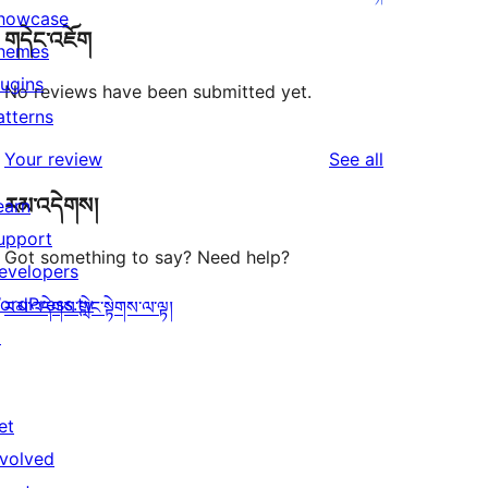
howcase
གདེང་འཇོག
hemes
lugins
No reviews have been submitted yet.
atterns
reviews
Your review
See all
རམ་འདེགས།
earn
upport
Got something to say? Need help?
evelopers
ordPress.tv
རམ་འདེགས་གླེང་སྟེགས་ལ་ལྟ།
↗
et
nvolved