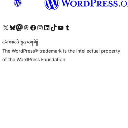
Visit our X (formerly Twitter) account
Visit our Bluesky account
Visit our Mastodon account
Visit our Threads account
Visit our Facebook page
Visit our Instagram account
Visit our LinkedIn account
Visit our TikTok account
Visit our YouTube channel
Visit our Tumblr account
ཚབ་ཨང་ནི་སྙན་ངག་གོ།
The WordPress® trademark is the intellectual property
of the WordPress Foundation.