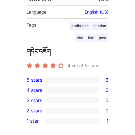
Language
English (US)
Tags
attribution
citation
cite
link
post
གདེང་འཇོག
4
out of 5 stars.
5 stars
3
3
4 stars
0
5-
0
3 stars
0
star
4-
0
2 stars
0
reviews
star
3-
0
1 star
1
reviews
star
2-
1
reviews
star
1-