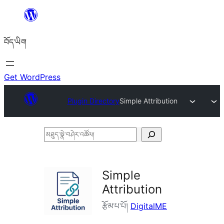
Skip
to
བོད་ཡིག
content
Get WordPress
Plugin Directory
Simple Attribution
མཐུད་
སྣེ་
བཤེར་
Simple
འཚོལ།
Attribution
རྩོམ་པ་པོ།
DigitalME