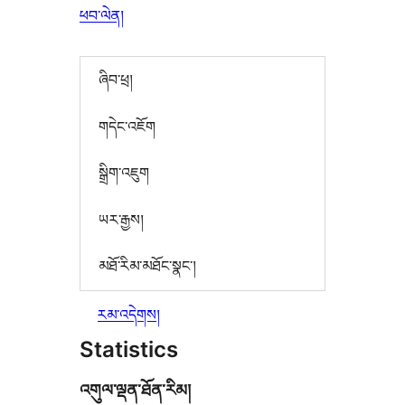
ཕབ་ལེན།
ཞིབ་ཕྲ།
གདེང་འཇོག
སྒྲིག་འཇུག
ཡར་རྒྱས།
མཐོ་རིམ་མཐོང་སྣང་།
རམ་འདེགས།
Statistics
འགུལ་ལྡན་ཐོན་རིམ།