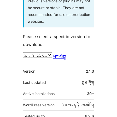
Previous versions of plugins may not
be secure or stable. They are not
recommended for use on production
websites.
Please select a specific version to
download.
ཕབ་ལེན།
ཟུར་
Version
2.1.3
བརྗོད།
Last updated
ཟླ 6
སྔོན།
Active installations
30+
WordPress version
3.0 ཡང་ན་དེ་ལས་མཐོ་བ།
Tested up to
6.9.6