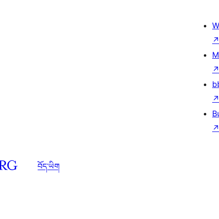
W
M
b
B
བོད་ཡིག