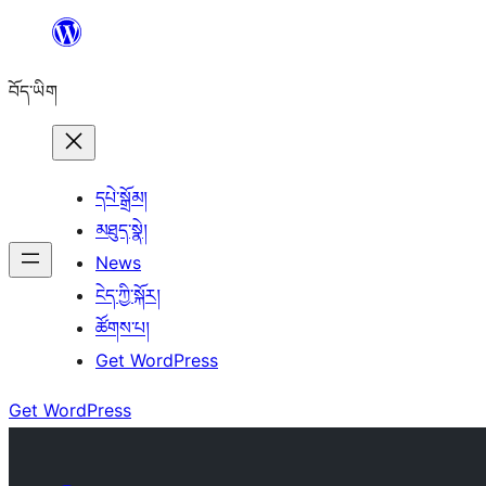
Skip
to
བོད་ཡིག
content
དཔེ་སྒྲོམ།
མཐུད་སྣེ།
News
ངེད་ཀྱི་སྐོར།
ཚོགས་པ།
Get WordPress
Get WordPress