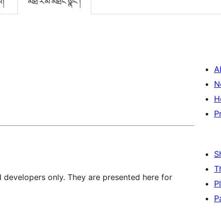
ས།
མཐོ་རིམ་མཐོང་སྣང་།
A
N
H
P
S
T
d developers only. They are presented here for
P
P