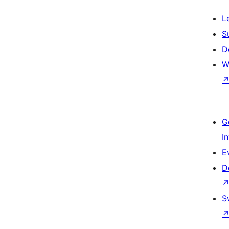
L
S
D
W
G
I
E
D
S