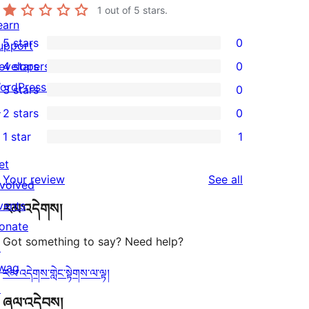
1
out of 5 stars.
earn
5 stars
0
upport
0
evelopers
4 stars
0
5-
0
ordPress.tv
3 stars
0
star
4-
0
↗
2 stars
0
reviews
star
3-
0
1 star
1
reviews
star
2-
1
reviews
star
et
1-
reviews
Your review
See all
reviews
nvolved
star
vents
རམ་འདེགས།
review
onate
Got something to say? Need help?
↗
wag
རམ་འདེགས་གླེང་སྟེགས་ལ་ལྟ།
↗
ཞལ་འདེབས།