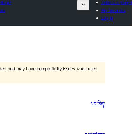
plugin
Submit a plugin
tes
My favorites
Log in
orted and may have compatibility issues when used
ཕབ་ལེན།