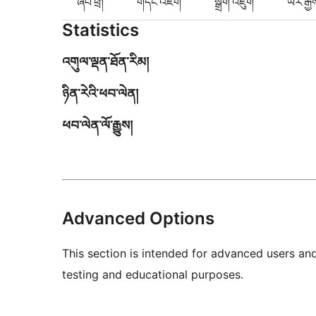
ཞིབ་ཕྲ།
གདེང་འཇོག
སྒྲིག་འཇུག
ཡར་རྒྱ
Statistics
འགུལ་ལྡན་ཐོན་རིམ།
ཉིན་རེའི་ཕབ་ལེན།
ཕབ་ལེན་ལོ་རྒྱུས།
Advanced Options
This section is intended for advanced users an
testing and educational purposes.