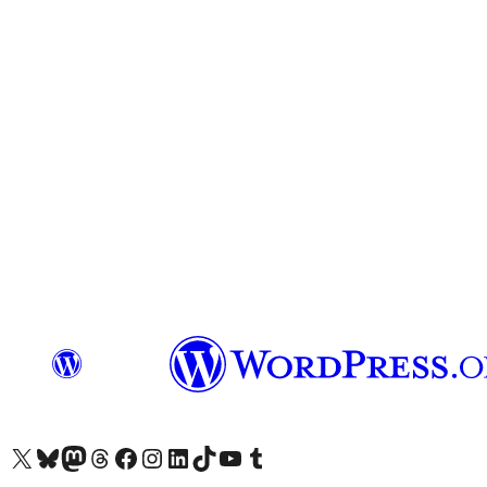
Visit our X (formerly Twitter) account
Visit our Bluesky account
Visit our Mastodon account
Visit our Threads account
Visit our Facebook page
Visit our Instagram account
Visit our LinkedIn account
Visit our TikTok account
Visit our YouTube channel
Visit our Tumblr account