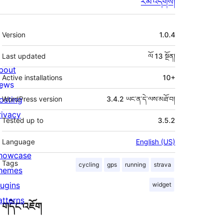
རམ་འདེགས།
ཟུར་
Version
1.0.4
བརྗོད།
Last updated
ལོ 13
སྔོན།
bout
Active installations
10+
ews
osting
WordPress version
3.4.2 ཡང་ན་དེ་ལས་མཐོ་བ།
rivacy
Tested up to
3.5.2
Language
English (US)
howcase
Tags
cycling
gps
running
strava
hemes
lugins
widget
atterns
གདེང་འཇོག