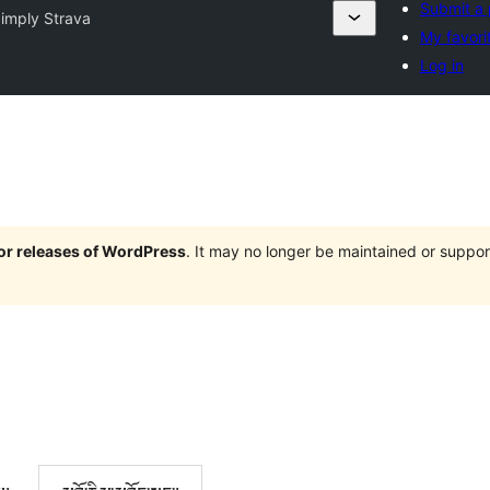
Submit a 
imply Strava
My favori
Log in
jor releases of WordPress
. It may no longer be maintained or supp