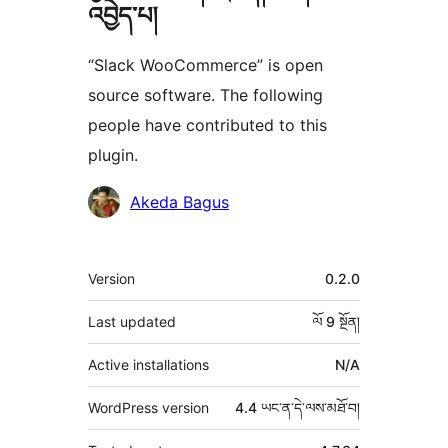
འབྱེད་པ།
“Slack WooCommerce” is open
source software. The following
people have contributed to this
plugin.
བྱས་
Akeda Bagus
རྗེས་
འཇོག་
ཟུར་
Version
0.2.0
མཁན།
བརྗོད།
Last updated
ལོ 9
སྔོན།
Active installations
N/A
WordPress version
4.4 ཡང་ན་དེ་ལས་མཐོ་བ།