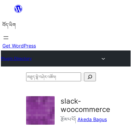
Skip
to
བོད་ཡིག
content
Get WordPress
Plugin Directory
མཐུད་
སྣེ་
བཤེར་
slack-
འཚོལ།
woocommerce
རྩོམ་པ་པོ།
Akeda Bagus