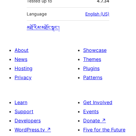
Tested up to
4.7.34
Language
English (US)
མཐོ་རིམ་མཐོང་སྣང་།
About
Showcase
News
Themes
Hosting
Plugins
Privacy
Patterns
Learn
Get Involved
Support
Events
Developers
Donate
↗
WordPress.tv
↗
Five for the Future