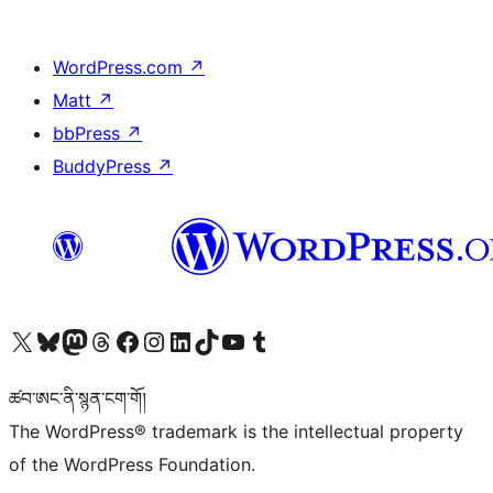
WordPress.com
↗
Matt
↗
bbPress
↗
BuddyPress
↗
Visit our X (formerly Twitter) account
Visit our Bluesky account
Visit our Mastodon account
Visit our Threads account
Visit our Facebook page
Visit our Instagram account
Visit our LinkedIn account
Visit our TikTok account
Visit our YouTube channel
Visit our Tumblr account
ཚབ་ཨང་ནི་སྙན་ངག་གོ།
The WordPress® trademark is the intellectual property
of the WordPress Foundation.