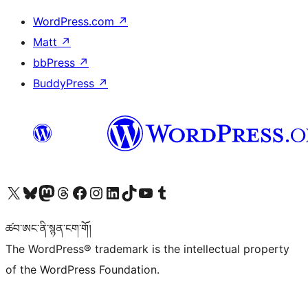
WordPress.com
↗
Matt
↗
bbPress
↗
BuddyPress
↗
Visit our X (formerly Twitter) account
Visit our Bluesky account
Visit our Mastodon account
Visit our Threads account
Visit our Facebook page
Visit our Instagram account
Visit our LinkedIn account
Visit our TikTok account
Visit our YouTube channel
Visit our Tumblr account
ཚབ་ཨང་ནི་སྙན་ངག་གོ།
The WordPress® trademark is the intellectual property
of the WordPress Foundation.