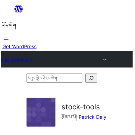
Skip
to
བོད་ཡིག
content
Get WordPress
Plugin Directory
མཐུད་
སྣེ་
བཤེར་
འཚོལ།
stock-tools
རྩོམ་པ་པོ།
Patrick Daly