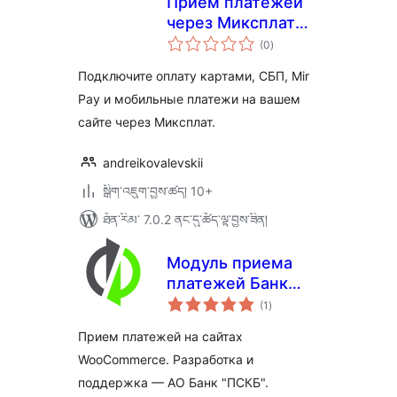
Прием платежей
через Миксплат
གདེང་
для WooCommerce
(0
)
འཇོག་
ཆ་
ཚང་།
Подключите оплату картами, СБП, Mir
Pay и мобильные платежи на вашем
сайте через Миксплат.
andreikovalevskii
སྒྲིག་འཇུག་བྱས་ཚད། 10+
ཐོན་རིམ་ 7.0.2 ནང་དུ་ཚོད་ལྟ་བྱས་ཟིན།
Модуль приема
платежей Банк
གདེང་
ПСКБ
(1
)
འཇོག་
ཆ་
ཚང་།
Прием платежей на сайтах
WooCommerce. Разработка и
поддержка — АО Банк "ПСКБ".