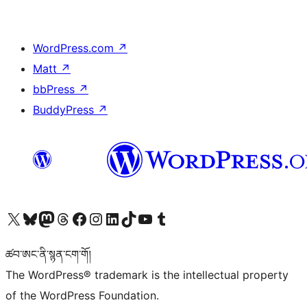
WordPress.com
↗
Matt
↗
bbPress
↗
BuddyPress
↗
Visit our X (formerly Twitter) account
Visit our Bluesky account
Visit our Mastodon account
Visit our Threads account
Visit our Facebook page
Visit our Instagram account
Visit our LinkedIn account
Visit our TikTok account
Visit our YouTube channel
Visit our Tumblr account
ཚབ་ཨང་ནི་སྙན་ངག་གོ།
The WordPress® trademark is the intellectual property
of the WordPress Foundation.