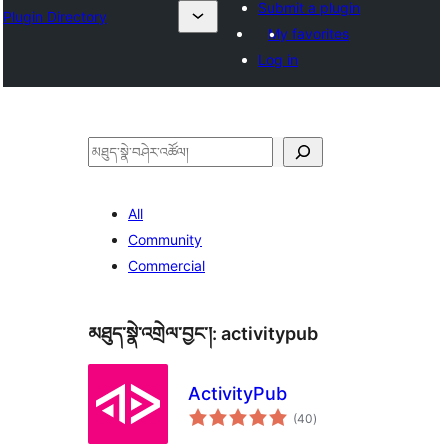
Submit a plugin
Plugin Directory
My favorites
Log in
བཤེར་
འཚོལ།
All
Community
Commercial
མཐུད་སྣེ་འགྲེལ་བྱང་།:
activitypub
ActivityPub
གདེང་
(40
)
འཇོག་
ཆ་
ཚང་།