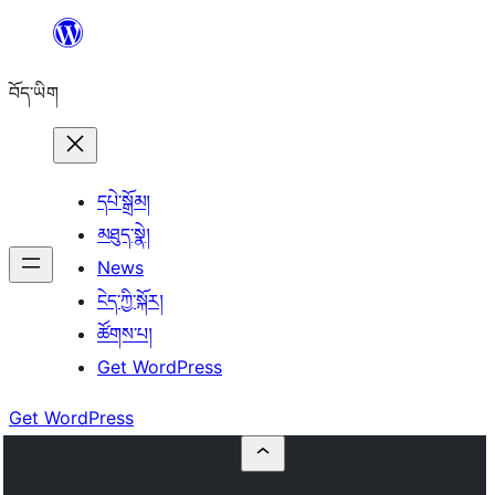
Skip
to
བོད་ཡིག
content
དཔེ་སྒྲོམ།
མཐུད་སྣེ།
News
ངེད་ཀྱི་སྐོར།
ཚོགས་པ།
Get WordPress
Get WordPress