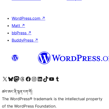
WordPress.com
↗
Matt
↗
bbPress
↗
BuddyPress
↗
Visit our X (formerly Twitter) account
Visit our Bluesky account
Visit our Mastodon account
Visit our Threads account
Visit our Facebook page
Visit our Instagram account
Visit our LinkedIn account
Visit our TikTok account
Visit our YouTube channel
Visit our Tumblr account
ཚབ་ཨང་ནི་སྙན་ངག་གོ།
The WordPress® trademark is the intellectual property
of the WordPress Foundation.