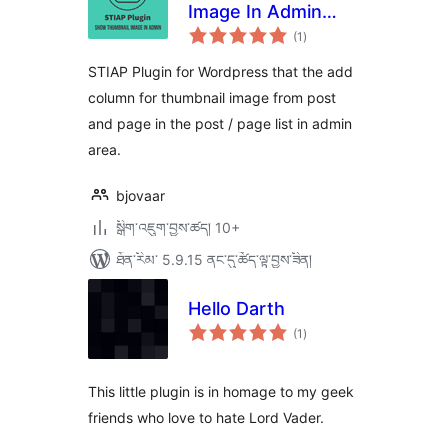
Image In Admin
གདེང་
Post / Page List
(1
)
འཇོག་
ཆ་
ཚང་།
STIAP Plugin for Wordpress that the add
column for thumbnail image from post
and page in the post / page list in admin
area.
bjovaar
སྒྲིག་འཇུག་བྱས་ཚད། 10+
ཐོན་རིམ་ 5.9.15 ནང་དུ་ཚོད་ལྟ་བྱས་ཟིན།
Hello Darth
གདེང་
(1
)
འཇོག་
ཆ་
ཚང་།
This little plugin is in homage to my geek
friends who love to hate Lord Vader.