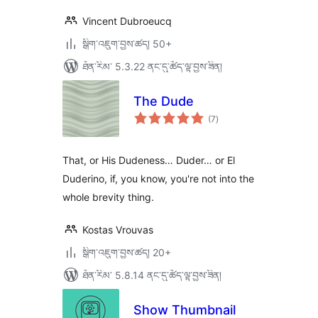
Vincent Dubroeucq
སྒྲིག་འཇུག་བྱས་ཚད། 50+
ཐོན་རིམ་ 5.3.22 ནང་དུ་ཚོད་ལྟ་བྱས་ཟིན།
The Dude
གདེང་
(7
)
འཇོག་
ཆ་
ཚང་།
That, or His Dudeness… Duder… or El
Duderino, if, you know, you're not into the
whole brevity thing.
Kostas Vrouvas
སྒྲིག་འཇུག་བྱས་ཚད། 20+
ཐོན་རིམ་ 5.8.14 ནང་དུ་ཚོད་ལྟ་བྱས་ཟིན།
Show Thumbnail