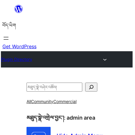
Skip
to
བོད་ཡིག
content
Get WordPress
Plugin Directory
བཤེར་
འཚོལ།
All
Community
Commercial
མཐུད་སྣེ་འགྲེལ་བྱང་།:
admin area