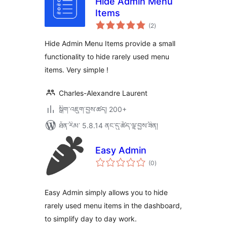
Hide Admin Menu
Items
གདེང་
(2
)
འཇོག་
ཆ་
ཚང་།
Hide Admin Menu Items provide a small
functionality to hide rarely used menu
items. Very simple !
Charles-Alexandre Laurent
སྒྲིག་འཇུག་བྱས་ཚད། 200+
ཐོན་རིམ་ 5.8.14 ནང་དུ་ཚོད་ལྟ་བྱས་ཟིན།
Easy Admin
གདེང་
(0
)
འཇོག་
ཆ་
ཚང་།
Easy Admin simply allows you to hide
rarely used menu items in the dashboard,
to simplify day to day work.