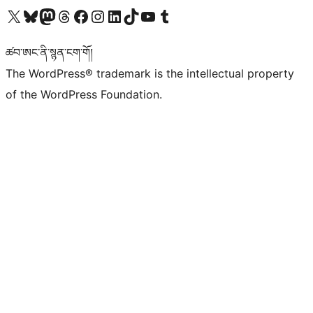
Visit our X (formerly Twitter) account
Visit our Bluesky account
Visit our Mastodon account
Visit our Threads account
Visit our Facebook page
Visit our Instagram account
Visit our LinkedIn account
Visit our TikTok account
Visit our YouTube channel
Visit our Tumblr account
ཚབ་ཨང་ནི་སྙན་ངག་གོ།
The WordPress® trademark is the intellectual property
of the WordPress Foundation.