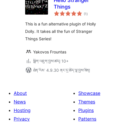
Hello Stranger
Things
གདེང་
(1
)
འཇོག་
ཆ་
ཚང་།
This is a fun alternative plugin of Holly
Dolly. It takes all the fun of Stranger
Things Series!
Yakovos Frountas
སྒྲིག་འཇུག་བྱས་ཚད། 10+
ཐོན་རིམ་ 4.9.30 ནང་དུ་ཚོད་ལྟ་བྱས་ཟིན།
About
Showcase
News
Themes
Hosting
Plugins
Privacy
Patterns