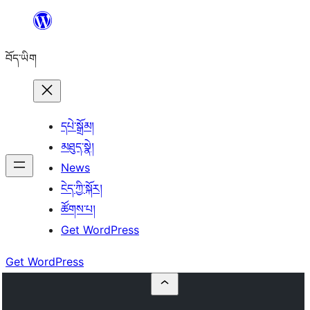
Skip
to
བོད་ཡིག
content
དཔེ་སྒྲོམ།
མཐུད་སྣེ།
News
ངེད་ཀྱི་སྐོར།
ཚོགས་པ།
Get WordPress
Get WordPress