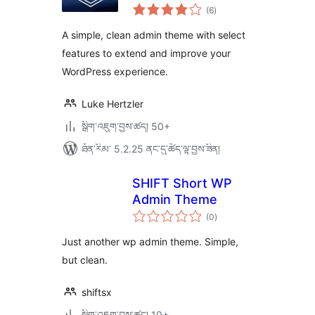
གདེང་
(6
)
འཇོག་
ཆ་
ཚང་།
A simple, clean admin theme with select
features to extend and improve your
WordPress experience.
Luke Hertzler
སྒྲིག་འཇུག་བྱས་ཚད། 50+
ཐོན་རིམ་ 5.2.25 ནང་དུ་ཚོད་ལྟ་བྱས་ཟིན།
SHIFT Short WP
Admin Theme
གདེང་
(0
)
འཇོག་
ཆ་
ཚང་།
Just another wp admin theme. Simple,
but clean.
shiftsx
སྒྲིག་འཇུག་བྱས་ཚད། 10+