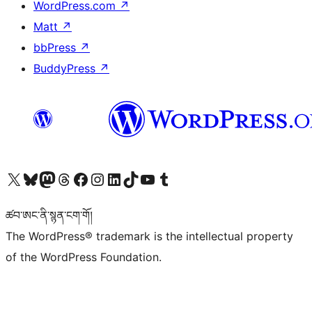
WordPress.com
↗
Matt
↗
bbPress
↗
BuddyPress
↗
Visit our X (formerly Twitter) account
Visit our Bluesky account
Visit our Mastodon account
Visit our Threads account
Visit our Facebook page
Visit our Instagram account
Visit our LinkedIn account
Visit our TikTok account
Visit our YouTube channel
Visit our Tumblr account
ཚབ་ཨང་ནི་སྙན་ངག་གོ།
The WordPress® trademark is the intellectual property
of the WordPress Foundation.