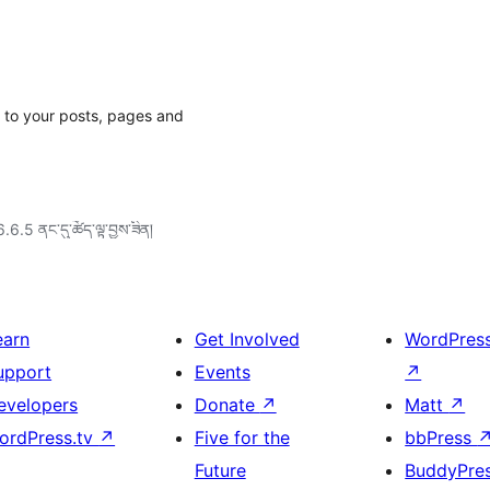
 to your posts, pages and
6.6.5 ནང་དུ་ཚོད་ལྟ་བྱས་ཟིན།
earn
Get Involved
WordPres
upport
Events
↗
evelopers
Donate
↗
Matt
↗
ordPress.tv
↗
Five for the
bbPress
Future
BuddyPre