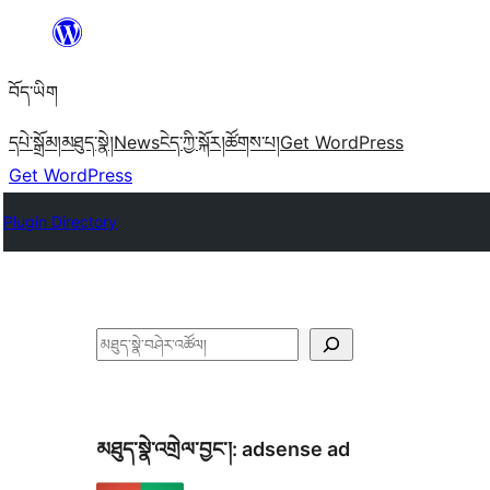
Skip
to
བོད་ཡིག
content
དཔེ་སྒྲོམ།
མཐུད་སྣེ།
News
ངེད་ཀྱི་སྐོར།
ཚོགས་པ།
Get WordPress
Get WordPress
Plugin Directory
བཤེར་
འཚོལ།
མཐུད་སྣེ་འགྲེལ་བྱང་།:
adsense ad