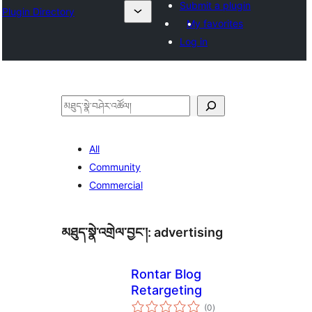
Submit a plugin
Plugin Directory
My favorites
Log in
བཤེར་
འཚོལ།
All
Community
Commercial
མཐུད་སྣེ་འགྲེལ་བྱང་།:
advertising
Rontar Blog
Retargeting
གདེང་
(0
)
འཇོག་