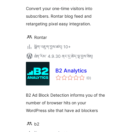
ཆ་
ཚང་།
Convert your one-time visitors into
subscribers. Rontar blog feed and
retargeting pixel easy integration.
Rontar
སྒྲིག་འཇུག་བྱས་ཚད། 10+
ཐོན་རིམ་ 4.9.30 ནང་དུ་ཚོད་ལྟ་བྱས་ཟིན།
B2 Analytics
གདེང་
(0
)
འཇོག་
ཆ་
ཚང་།
B2 Ad Block Detection informs you of the
number of browser hits on your
WordPress site that have ad blockers
b2