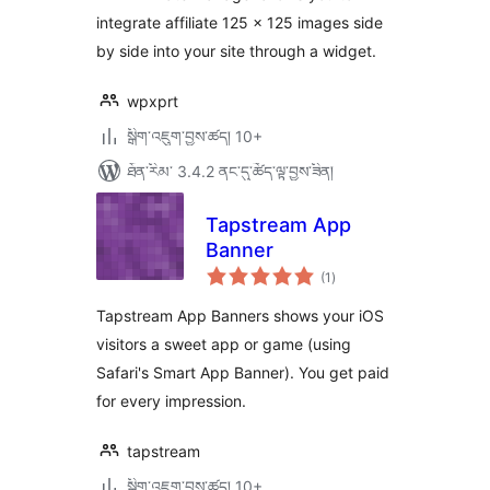
integrate affiliate 125 x 125 images side
by side into your site through a widget.
wpxprt
སྒྲིག་འཇུག་བྱས་ཚད། 10+
ཐོན་རིམ་ 3.4.2 ནང་དུ་ཚོད་ལྟ་བྱས་ཟིན།
Tapstream App
Banner
གདེང་
(1
)
འཇོག་
ཆ་
ཚང་།
Tapstream App Banners shows your iOS
visitors a sweet app or game (using
Safari's Smart App Banner). You get paid
for every impression.
tapstream
སྒྲིག་འཇུག་བྱས་ཚད། 10+