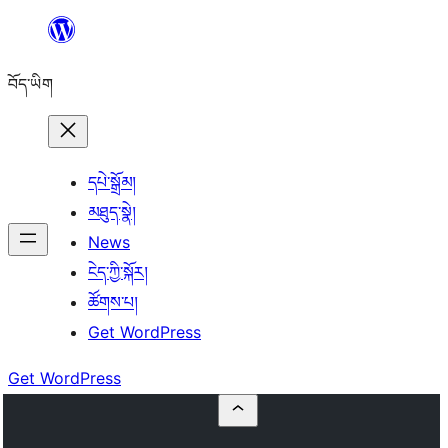
Skip
to
བོད་ཡིག
content
དཔེ་སྒྲོམ།
མཐུད་སྣེ།
News
ངེད་ཀྱི་སྐོར།
ཚོགས་པ།
Get WordPress
Get WordPress