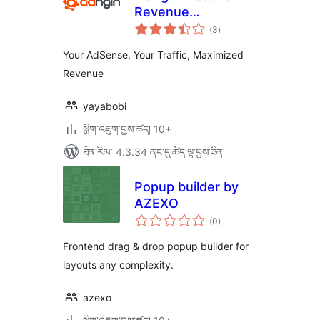
Revenue
གདེང་
Optimization
(3
)
འཇོག་
ཆ་
ཚང་།
Your AdSense, Your Traffic, Maximized
Revenue
yayabobi
སྒྲིག་འཇུག་བྱས་ཚད། 10+
ཐོན་རིམ་ 4.3.34 ནང་དུ་ཚོད་ལྟ་བྱས་ཟིན།
Popup builder by
AZEXO
གདེང་
(0
)
འཇོག་
ཆ་
ཚང་།
Frontend drag & drop popup builder for
layouts any complexity.
azexo