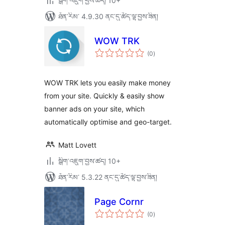
སྒྲིག་འཇུག་བྱས་ཚད། 10+
ཐོན་རིམ་ 4.9.30 ནང་དུ་ཚོད་ལྟ་བྱས་ཟིན།
WOW TRK
གདེང་
(0
)
འཇོག་
ཆ་
ཚང་།
WOW TRK lets you easily make money
from your site. Quickly & easily show
banner ads on your site, which
automatically optimise and geo-target.
Matt Lovett
སྒྲིག་འཇུག་བྱས་ཚད། 10+
ཐོན་རིམ་ 5.3.22 ནང་དུ་ཚོད་ལྟ་བྱས་ཟིན།
Page Cornr
གདེང་
(0
)
འཇོག་
ཆ་