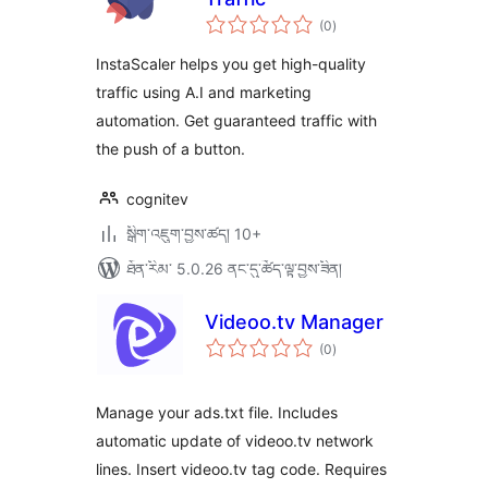
གདེང་
(0
)
འཇོག་
ཆ་
ཚང་།
InstaScaler helps you get high-quality
traffic using A.I and marketing
automation. Get guaranteed traffic with
the push of a button.
cognitev
སྒྲིག་འཇུག་བྱས་ཚད། 10+
ཐོན་རིམ་ 5.0.26 ནང་དུ་ཚོད་ལྟ་བྱས་ཟིན།
Videoo.tv Manager
གདེང་
(0
)
འཇོག་
ཆ་
ཚང་།
Manage your ads.txt file. Includes
automatic update of videoo.tv network
lines. Insert videoo.tv tag code. Requires