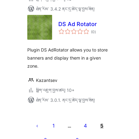
ཐོན་རིམ་ 3.4.2 ནང་དུ་ཚོད་ལྟ་བྱས་ཟིན།
DS Ad Rotator
གདེང་
(0
)
འཇོག་
ཆ་
ཚང་།
Plugin DS AdRotator allows you to store
banners and display them in a given
zone.
Kazantsev
སྒྲིག་འཇུག་བྱས་ཚད། 10+
ཐོན་རིམ་ 3.0.1. ནང་དུ་ཚོད་ལྟ་བྱས་ཟིན།
Posts
pagination
1
4
5
…