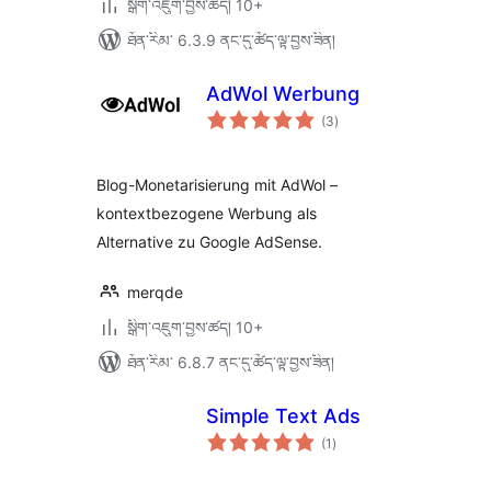
སྒྲིག་འཇུག་བྱས་ཚད། 10+
ཐོན་རིམ་ 6.3.9 ནང་དུ་ཚོད་ལྟ་བྱས་ཟིན།
AdWol Werbung
གདེང་
(3
)
འཇོག་
ཆ་
ཚང་།
Blog-Monetarisierung mit AdWol –
kontextbezogene Werbung als
Alternative zu Google AdSense.
merqde
སྒྲིག་འཇུག་བྱས་ཚད། 10+
ཐོན་རིམ་ 6.8.7 ནང་དུ་ཚོད་ལྟ་བྱས་ཟིན།
Simple Text Ads
གདེང་
(1
)
འཇོག་
ཆ་
ཚང་།