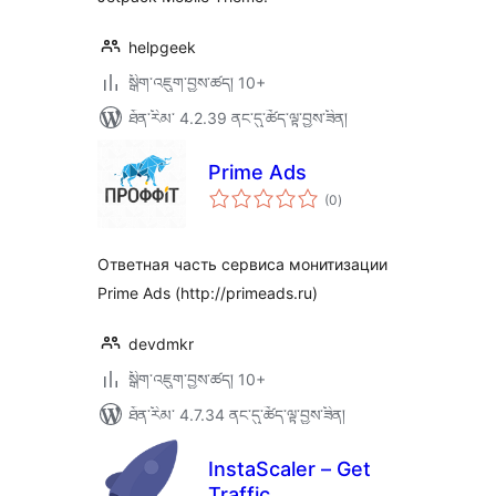
helpgeek
སྒྲིག་འཇུག་བྱས་ཚད། 10+
ཐོན་རིམ་ 4.2.39 ནང་དུ་ཚོད་ལྟ་བྱས་ཟིན།
Prime Ads
གདེང་
(0
)
འཇོག་
ཆ་
ཚང་།
Ответная часть сервиса монитизации
Prime Ads (http://primeads.ru)
devdmkr
སྒྲིག་འཇུག་བྱས་ཚད། 10+
ཐོན་རིམ་ 4.7.34 ནང་དུ་ཚོད་ལྟ་བྱས་ཟིན།
InstaScaler – Get
Traffic