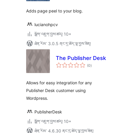
ཚང་།
Adds page peel to your blog.
lucianohpcv
སྒྲིག་འཇུག་བྱས་ཚད། 10+
ཐོན་རིམ་ 3.0.5 ནང་དུ་ཚོད་ལྟ་བྱས་ཟིན།
The Publisher Desk
གདེང་
(0
)
འཇོག་
ཆ་
ཚང་།
Allows for easy integration for any
Publisher Desk customer using
Wordpress.
PublisherDesk
སྒྲིག་འཇུག་བྱས་ཚད། 10+
ཐོན་རིམ་ 4.6.30 ནང་དུ་ཚོད་ལྟ་བྱས་ཟིན།