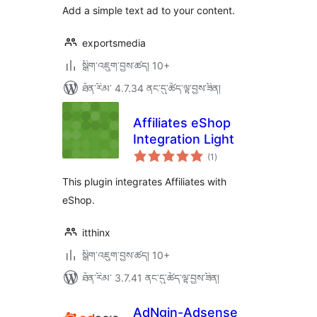
Add a simple text ad to your content.
exportsmedia
སྒྲིག་འཇུག་བྱས་ཚད། 10+
ཐོན་རིམ་ 4.7.34 ནང་དུ་ཚོད་ལྟ་བྱས་ཟིན།
Affiliates eShop
Integration Light
གདེང་
(1
)
འཇོག་
ཆ་
ཚང་།
This plugin integrates Affiliates with
eShop.
itthinx
སྒྲིག་འཇུག་བྱས་ཚད། 10+
ཐོན་རིམ་ 3.7.41 ནང་དུ་ཚོད་ལྟ་བྱས་ཟིན།
AdNgin-Adsense