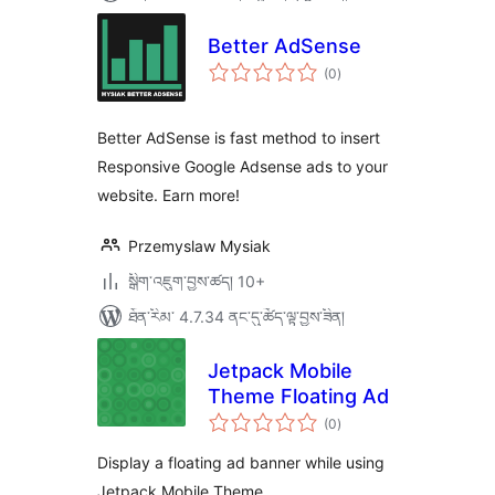
Better AdSense
གདེང་
(0
)
འཇོག་
ཆ་
ཚང་།
Better AdSense is fast method to insert
Responsive Google Adsense ads to your
website. Earn more!
Przemyslaw Mysiak
སྒྲིག་འཇུག་བྱས་ཚད། 10+
ཐོན་རིམ་ 4.7.34 ནང་དུ་ཚོད་ལྟ་བྱས་ཟིན།
Jetpack Mobile
Theme Floating Ad
གདེང་
(0
)
འཇོག་
ཆ་
ཚང་།
Display a floating ad banner while using
Jetpack Mobile Theme.