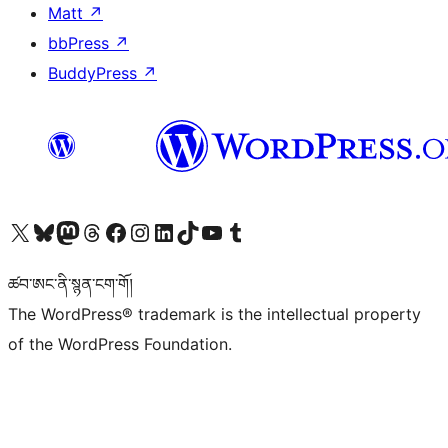
Matt
↗
bbPress
↗
BuddyPress
↗
Visit our X (formerly Twitter) account
Visit our Bluesky account
Visit our Mastodon account
Visit our Threads account
Visit our Facebook page
Visit our Instagram account
Visit our LinkedIn account
Visit our TikTok account
Visit our YouTube channel
Visit our Tumblr account
ཚབ་ཨང་ནི་སྙན་ངག་གོ།
The WordPress® trademark is the intellectual property
of the WordPress Foundation.