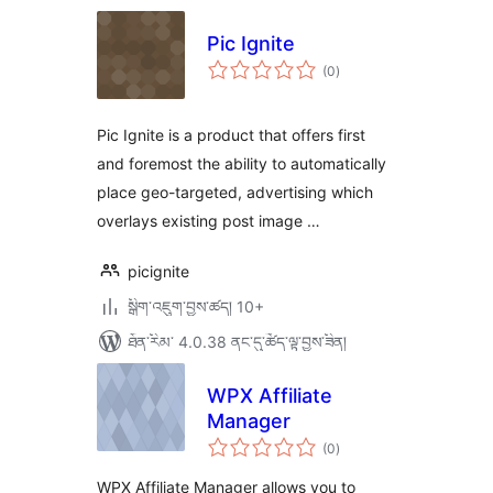
Pic Ignite
གདེང་
(0
)
འཇོག་
ཆ་
ཚང་།
Pic Ignite is a product that offers first
and foremost the ability to automatically
place geo-targeted, advertising which
overlays existing post image …
picignite
སྒྲིག་འཇུག་བྱས་ཚད། 10+
ཐོན་རིམ་ 4.0.38 ནང་དུ་ཚོད་ལྟ་བྱས་ཟིན།
WPX Affiliate
Manager
གདེང་
(0
)
འཇོག་
ཆ་
ཚང་།
WPX Affiliate Manager allows you to