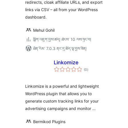
redirects, cloak affiliate URLs, and export
links via CSV – all from your WordPress
dashboard.
Mehul Gohil
སྒྲིག་འཇུག་བྱས་ཚད། ཐེངས་ 10 ལས་ཉུང་བ།
ཐོན་རིམ་ 7.0.3 ནང་དུ་ཚོད་ལྟ་བྱས་ཟིན།
Linkomize
གདེང་
(0
)
འཇོག་
ཆ་
ཚང་།
Linkomize is a powerful and lightweight
WordPress plugin that allows you to
generate custom tracking links for your
advertising campaigns and monitor …
Bermikod Plugins