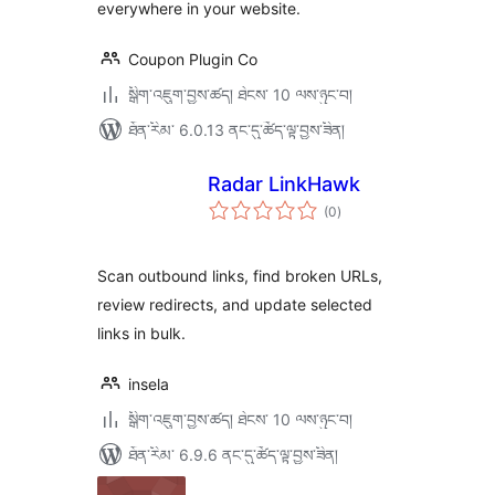
everywhere in your website.
Coupon Plugin Co
སྒྲིག་འཇུག་བྱས་ཚད། ཐེངས་ 10 ལས་ཉུང་བ།
ཐོན་རིམ་ 6.0.13 ནང་དུ་ཚོད་ལྟ་བྱས་ཟིན།
Radar LinkHawk
གདེང་
(0
)
འཇོག་
ཆ་
ཚང་།
Scan outbound links, find broken URLs,
review redirects, and update selected
links in bulk.
insela
སྒྲིག་འཇུག་བྱས་ཚད། ཐེངས་ 10 ལས་ཉུང་བ།
ཐོན་རིམ་ 6.9.6 ནང་དུ་ཚོད་ལྟ་བྱས་ཟིན།