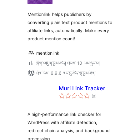
ཆ་
ཚང་།
Mentionlink helps publishers by
converting plain text product mentions to
affiliate links, automatically. Make every
product mention count!
mentionlink
སྒྲིག་འཇུག་བྱས་ཚད། ཐེངས་ 10 ལས་ཉུང་བ།
ཐོན་རིམ་ 6.9.6 ནང་དུ་ཚོད་ལྟ་བྱས་ཟིན།
Muri Link Tracker
གདེང་
(0
)
འཇོག་
ཆ་
ཚང་།
A high-performance link checker for
WordPress with affiliate detection,
redirect chain analysis, and background
processing.