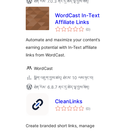
ཐོན་རིམ་ 7.0.3 ནང་དུ་ཚོད་ལྟ་བྱས་ཟིན།
WordCast In-Text
Affiliate Links
གདེང་
(0
)
འཇོག་
ཆ་
ཚང་།
Automate and maximize your content’s
earning potential with In-Text affiliate
links from WordCast.
WordCast
སྒྲིག་འཇུག་བྱས་ཚད། ཐེངས་ 10 ལས་ཉུང་བ།
ཐོན་རིམ་ 6.8.7 ནང་དུ་ཚོད་ལྟ་བྱས་ཟིན།
CleanLinks
གདེང་
(0
)
འཇོག་
ཆ་
ཚང་།
Create branded short links, manage