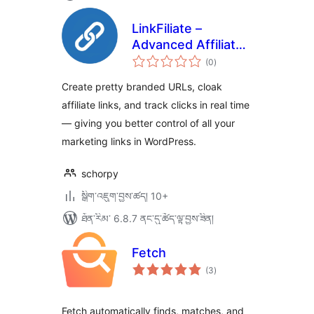
LinkFiliate –
Advanced Affiliate
གདེང་
Link Management,
(0
)
འཇོག་
ཆ་
Branded Short
ཚང་།
Create pretty branded URLs, cloak
Links, Click
affiliate links, and track clicks in real time
Tracking &
— giving you better control of all your
Analytics
marketing links in WordPress.
schorpy
སྒྲིག་འཇུག་བྱས་ཚད། 10+
ཐོན་རིམ་ 6.8.7 ནང་དུ་ཚོད་ལྟ་བྱས་ཟིན།
Fetch
གདེང་
(3
)
འཇོག་
ཆ་
ཚང་།
Fetch automatically finds, matches, and