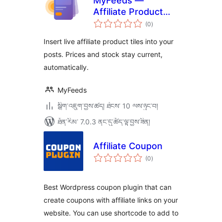
MyFeeds —
Affiliate Product
གདེང་
Feed Manager
(0
)
འཇོག་
ཆ་
ཚང་།
Insert live affiliate product tiles into your
posts. Prices and stock stay current,
automatically.
MyFeeds
སྒྲིག་འཇུག་བྱས་ཚད། ཐེངས་ 10 ལས་ཉུང་བ།
ཐོན་རིམ་ 7.0.3 ནང་དུ་ཚོད་ལྟ་བྱས་ཟིན།
Affiliate Coupon
གདེང་
(0
)
འཇོག་
ཆ་
ཚང་།
Best Wordpress coupon plugin that can
create coupons with affiliate links on your
website. You can use shortcode to add to