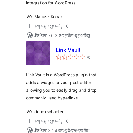
integration for WordPress.
Mariusz Kobak
སྒྲིག་འཇུག་བྱས་ཚད། 10+
ཐོན་རིམ་ 7.0.3 ནང་དུ་ཚོད་ལྟ་བྱས་ཟིན།
Link Vault
གདེང་
(0
)
འཇོག་
ཆ་
ཚང་།
Link Vault is a WordPress plugin that
adds a widget to your post editor
allowing you to easily drag and drop
commonly used hyperlinks.
derickschaefer
སྒྲིག་འཇུག་བྱས་ཚད། 10+
ཐོན་རིམ་ 3.1.4 ནང་དུ་ཚོད་ལྟ་བྱས་ཟིན།