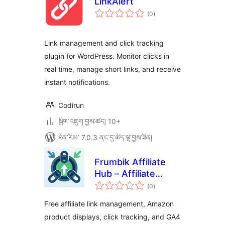
LinkAlert
གདེང་
(0
)
འཇོག་
ཆ་
ཚང་།
Link management and click tracking
plugin for WordPress. Monitor clicks in
real time, manage short links, and receive
instant notifications.
Codirun
སྒྲིག་འཇུག་བྱས་ཚད། 10+
ཐོན་རིམ་ 7.0.3 ནང་དུ་ཚོད་ལྟ་བྱས་ཟིན།
Frumbik Affiliate
Hub – Affiliate
གདེང་
Links, Amazon
(0
)
འཇོག་
ཆ་
Product Displays,
ཚང་།
Free affiliate link management, Amazon
Click Tracking &
product displays, click tracking, and GA4
Geo-Targeting