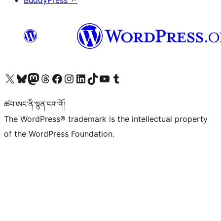
BuddyPress
↗
Visit our X (formerly Twitter) account
Visit our Bluesky account
Visit our Mastodon account
Visit our Threads account
Visit our Facebook page
Visit our Instagram account
Visit our LinkedIn account
Visit our TikTok account
Visit our YouTube channel
Visit our Tumblr account
ཚབ་ཨང་ནི་སྙན་ངག་གོ།
The WordPress® trademark is the intellectual property
of the WordPress Foundation.