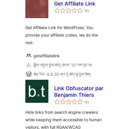
Get Affiliate Link
གདེང་
(0
)
འཇོག་
ཆ་
ཚང་།
Get Affiliate Link for WordPress. You
provide your affiliate codes, we do the
rest.
getaffiliatelink
སྒྲིག་འཇུག་བྱས་ཚད། ཐེངས་ 10 ལས་ཉུང་བ།
ཐོན་རིམ་ 4.9.30 ནང་དུ་ཚོད་ལྟ་བྱས་ཟིན།
Link Obfuscator par
Benjamin Thiers
གདེང་
(0
)
འཇོག་
ཆ་
ཚང་།
Hide links from search engine crawlers
while keeping them accessible to human
visitors, with full RGAA/WCAG