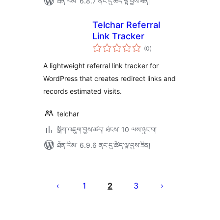
ཐོན་རིམ་ 6.8.7 ནང་དུ་ཚོད་ལྟ་བྱས་ཟིན།
Telchar Referral
Link Tracker
གདེང་
(0
)
འཇོག་
ཆ་
ཚང་།
A lightweight referral link tracker for
WordPress that creates redirect links and
records estimated visits.
telchar
སྒྲིག་འཇུག་བྱས་ཚད། ཐེངས་ 10 ལས་ཉུང་བ།
ཐོན་རིམ་ 6.9.6 ནང་དུ་ཚོད་ལྟ་བྱས་ཟིན།
Posts
pagination
1
2
3