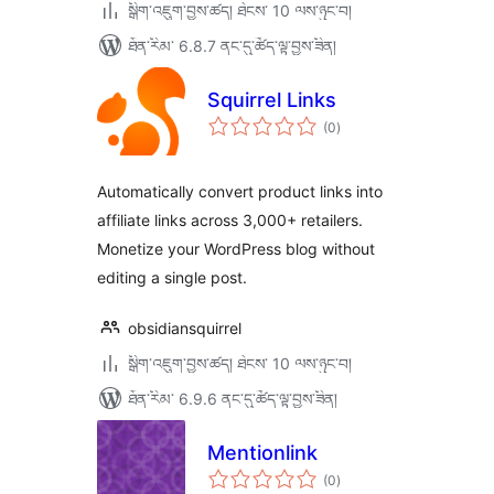
སྒྲིག་འཇུག་བྱས་ཚད། ཐེངས་ 10 ལས་ཉུང་བ།
ཐོན་རིམ་ 6.8.7 ནང་དུ་ཚོད་ལྟ་བྱས་ཟིན།
Squirrel Links
གདེང་
(0
)
འཇོག་
ཆ་
ཚང་།
Automatically convert product links into
affiliate links across 3,000+ retailers.
Monetize your WordPress blog without
editing a single post.
obsidiansquirrel
སྒྲིག་འཇུག་བྱས་ཚད། ཐེངས་ 10 ལས་ཉུང་བ།
ཐོན་རིམ་ 6.9.6 ནང་དུ་ཚོད་ལྟ་བྱས་ཟིན།
Mentionlink
གདེང་
(0
)
འཇོག་