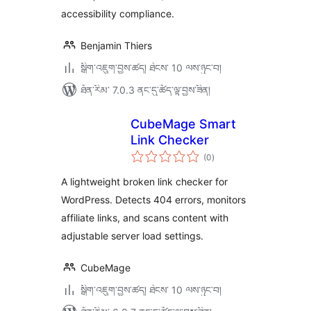
accessibility compliance.
Benjamin Thiers
སྒྲིག་འཇུག་བྱས་ཚད། ཐེངས་ 10 ལས་ཉུང་བ།
ཐོན་རིམ་ 7.0.3 ནང་དུ་ཚོད་ལྟ་བྱས་ཟིན།
CubeMage Smart
Link Checker
གདེང་
(0
)
འཇོག་
ཆ་
ཚང་།
A lightweight broken link checker for
WordPress. Detects 404 errors, monitors
affiliate links, and scans content with
adjustable server load settings.
CubeMage
སྒྲིག་འཇུག་བྱས་ཚད། ཐེངས་ 10 ལས་ཉུང་བ།