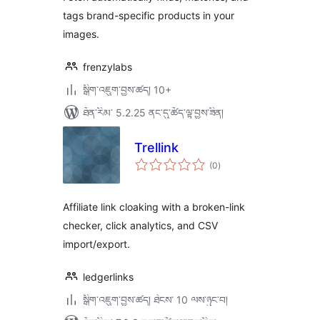
tags brand-specific products in your
images.
frenzylabs
སྒྲིག་འཇུག་བྱས་ཚད། 10+
ཐོན་རིམ་ 5.2.25 ནང་དུ་ཚོད་ལྟ་བྱས་ཟིན།
Trellink
གདེང་
(0
)
འཇོག་
ཆ་
ཚང་།
Affiliate link cloaking with a broken-link
checker, click analytics, and CSV
import/export.
ledgerlinks
སྒྲིག་འཇུག་བྱས་ཚད། ཐེངས་ 10 ལས་ཉུང་བ།