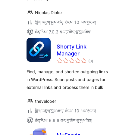
Nicolas Diolez
སྒྲིག་འཇུག་བྱས་ཚད། ཐེངས་ 10 ལས་ཉུང་བ།
ཐོན་རིམ་ 7.0.3 ནང་དུ་ཚོད་ལྟ་བྱས་ཟིན།
Shorty Link
Manager
གདེང་
(0
)
འཇོག་
ཆ་
ཚང་།
Find, manage, and shorten outgoing links
in WordPress. Scan posts and pages for
external links and process them in bulk.
theveloper
སྒྲིག་འཇུག་བྱས་ཚད། ཐེངས་ 10 ལས་ཉུང་བ།
ཐོན་རིམ་ 6.9.6 ནང་དུ་ཚོད་ལྟ་བྱས་ཟིན།