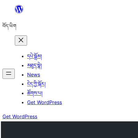
Skip
to
བོད་ཡིག
content
དཔེ་སྒྲོམ།
མཐུད་སྣེ།
News
ངེད་ཀྱི་སྐོར།
ཚོགས་པ།
Get WordPress
Get WordPress