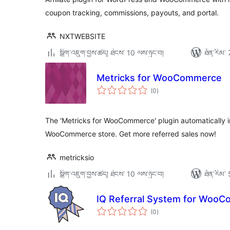
coupon tracking, commissions, payouts, and portal.
NXTWEBSITE
སྒྲིག་འཇུག་བྱས་ཚད། ཐེངས་ 10 ལས་ཉུང་བ།
ཐོན་རིམ་ 
Metricks for WooCommerce
གདེང་
(0
)
འཇོག་
ཆ་
ཚང་།
The 'Metricks for WooCommerce' plugin automatically i
WooCommerce store. Get more referred sales now!
metricksio
སྒྲིག་འཇུག་བྱས་ཚད། ཐེངས་ 10 ལས་ཉུང་བ།
ཐོན་རིམ་ 
IQ Referral System for Woo
གདེང་
(0
)
འཇོག་
ཆ་
ཚང་།