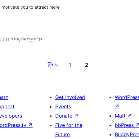
u motivate you to attract more
6.1.11 ནང་དུ་ཚོད་ལྟ་བྱས་ཟིན།
1
2
སྔོན་མ།
earn
Get Involved
WordPres
upport
Events
↗
evelopers
Donate
↗
Matt
↗
ordPress.tv
↗
Five for the
bbPress
Future
BuddyPre