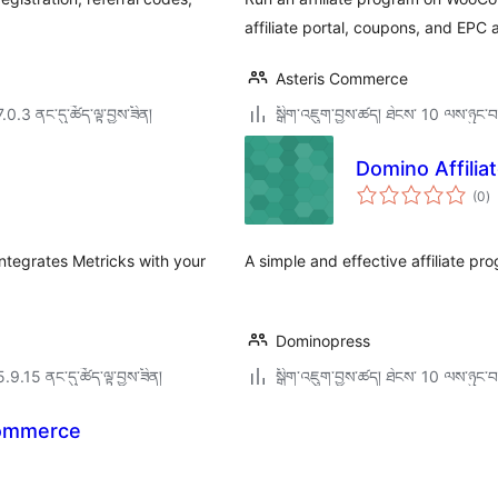
affiliate portal, coupons, and EPC a
Asteris Commerce
7.0.3 ནང་དུ་ཚོད་ལྟ་བྱས་ཟིན།
སྒྲིག་འཇུག་བྱས་ཚད། ཐེངས་ 10 ལས་ཉུང་བ
Domino Affili
གད
(0
)
འཇ
ཆ་
ཚང
ntegrates Metricks with your
A simple and effective affiliate p
Dominopress
5.9.15 ནང་དུ་ཚོད་ལྟ་བྱས་ཟིན།
སྒྲིག་འཇུག་བྱས་ཚད། ཐེངས་ 10 ལས་ཉུང་བ
Commerce