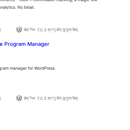
nalytics. No bloat.
།
ཐོན་རིམ་ 7.0.3 ནང་དུ་ཚོད་ལྟ་བྱས་ཟིན།
ate Program Manager
ེང་
ོག་
་།
rogram manager for WordPress.
།
ཐོན་རིམ་ 7.0.3 ནང་དུ་ཚོད་ལྟ་བྱས་ཟིན།