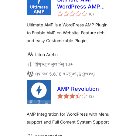
WordPress AMP
གདེང་
Plugin
(0
)
འཇོག་
ཆ་
ཚང་།
Ultimate AMP is a WordPress AMP Plugin
to Enable AMP on Website. Feature rich
and easy Customizable Plugin.
Liton Arefin
སྒྲིག་འཇུག་བྱས་ཚད། 10+
ཐོན་རིམ་ 5.6.18 ནང་དུ་ཚོད་ལྟ་བྱས་ཟིན།
AMP Revolution
གདེང་
(3
)
འཇོག་
ཆ་
ཚང་།
AMP Integration for WordPress with Menu
support and Full Coment System Support
savagecodes