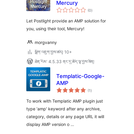
Mercury
གདེང་
(0
)
འཇོག་
ཆ་
ཚང་།
Let Postlight provide an AMP solution for
you, using their tool, Mercury!
morgvanny
སྒྲིག་འཇུག་བྱས་ཚད། 10+
ཐོན་རིམ་ 4.5.33 ནང་དུ་ཚོད་ལྟ་བྱས་ཟིན།
Templatic-Google-
AMP
གདེང་
(1
)
འཇོག་
ཆ་
ཚང་།
To work with Templatic AMP plugin just
type 'amp' keyword after any archive,
category, details or any page URL it will
display AMP version o …