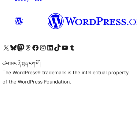
Visit our X (formerly Twitter) account
Visit our Bluesky account
Visit our Mastodon account
Visit our Threads account
Visit our Facebook page
Visit our Instagram account
Visit our LinkedIn account
Visit our TikTok account
Visit our YouTube channel
Visit our Tumblr account
ཚབ་ཨང་ནི་སྙན་ངག་གོ།
The WordPress® trademark is the intellectual property
of the WordPress Foundation.