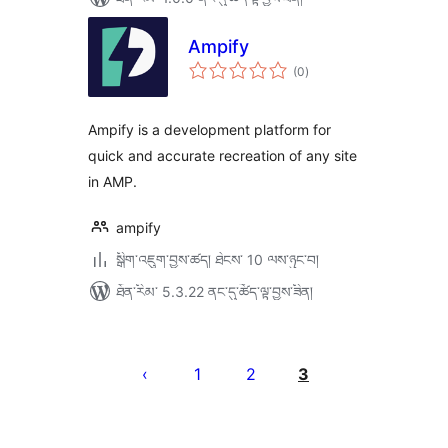
Ampify
གདེང་
(0
)
འཇོག་
ཆ་
ཚང་།
Ampify is a development platform for
quick and accurate recreation of any site
in AMP.
ampify
སྒྲིག་འཇུག་བྱས་ཚད། ཐེངས་ 10 ལས་ཉུང་བ།
ཐོན་རིམ་ 5.3.22 ནང་དུ་ཚོད་ལྟ་བྱས་ཟིན།
Posts
pagination
1
2
3