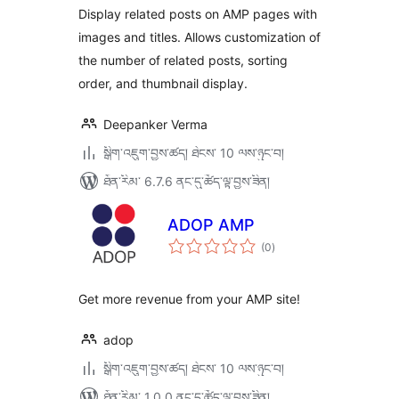
ཚང་།
Display related posts on AMP pages with
images and titles. Allows customization of
the number of related posts, sorting
order, and thumbnail display.
Deepanker Verma
སྒྲིག་འཇུག་བྱས་ཚད། ཐེངས་ 10 ལས་ཉུང་བ།
ཐོན་རིམ་ 6.7.6 ནང་དུ་ཚོད་ལྟ་བྱས་ཟིན།
ADOP AMP
གདེང་
(0
)
འཇོག་
ཆ་
ཚང་།
Get more revenue from your AMP site!
adop
སྒྲིག་འཇུག་བྱས་ཚད། ཐེངས་ 10 ལས་ཉུང་བ།
ཐོན་རིམ་ 1.0.0 ནང་དུ་ཚོད་ལྟ་བྱས་ཟིན།