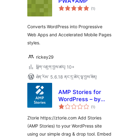
PWA+AMP
གདེང་
(1
)
འཇོག་
ཆ་
ཚང་།
Converts WordPress into Progressive
Web Apps and Accelerated Mobile Pages
styles.
rickey29
སྒྲིག་འཇུག་བྱས་ཚད། 10+
ཐོན་རིམ་ 5.6.18 ནང་དུ་ཚོད་ལྟ་བྱས་ཟིན།
AMP Stories for
WordPress – by
གདེང་
Ztorie
(1
)
འཇོག་
ཆ་
ཚང་།
Ztorie https://ztorie.com Add Stories
(AMP Stories) to your WordPress site
using our simple drag & drop tool. Embed