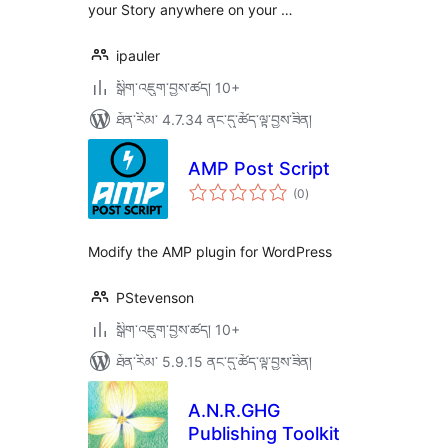
your Story anywhere on your …
ipauler
སྒྲིག་འཇུག་བྱས་ཚད། 10+
ཐོན་རིམ་ 4.7.34 ནང་དུ་ཚོད་ལྟ་བྱས་ཟིན།
AMP Post Script
གདེང་
(0
)
འཇོག་
ཆ་
ཚང་།
Modify the AMP plugin for WordPress
PStevenson
སྒྲིག་འཇུག་བྱས་ཚད། 10+
ཐོན་རིམ་ 5.9.15 ནང་དུ་ཚོད་ལྟ་བྱས་ཟིན།
A.N.R.GHG
Publishing Toolkit