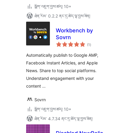
སྒྲིག་འཇུག་བྱས་ཚད། 10+
ཐོན་རིམ་ 0.2.2 ནང་དུ་ཚོད་ལྟ་བྱས་ཟིན།
Workbench by
Sovrn
གདེང་
(1
)
འཇོག་
ཆ་
ཚང་།
Automatically publish to Google AMP,
Facebook Instant Articles, and Apple
News. Share to top social platforms.
Understand engagement with your
content …
Sovrn
སྒྲིག་འཇུག་བྱས་ཚད། 10+
ཐོན་རིམ་ 4.7.34 ནང་དུ་ཚོད་ལྟ་བྱས་ཟིན།