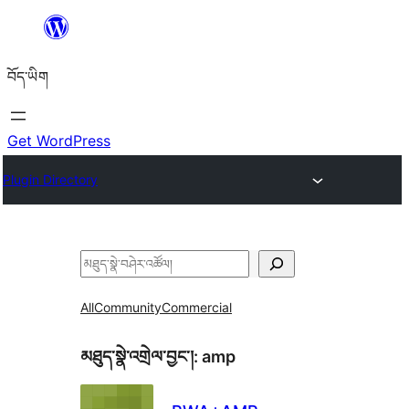
Skip
to
བོད་ཡིག
content
Get WordPress
Plugin Directory
བཤེར་
འཚོལ།
All
Community
Commercial
མཐུད་སྣེ་འགྲེལ་བྱང་།:
amp