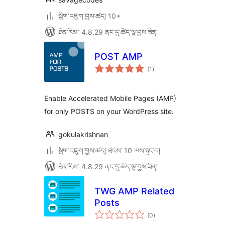
སྒྲིག་འཇུག་བྱས་ཚད། 10+
ཐོན་རིམ་ 4.8.29 ནང་དུ་ཚོད་ལྟ་བྱས་ཟིན།
POST AMP
གདེང་
(1
)
འཇོག་
ཆ་
ཚང་།
Enable Accelerated Mobile Pages (AMP)
for only POSTS on your WordPress site.
gokulakrishnan
སྒྲིག་འཇུག་བྱས་ཚད། ཐེངས་ 10 ལས་ཉུང་བ།
ཐོན་རིམ་ 4.8.29 ནང་དུ་ཚོད་ལྟ་བྱས་ཟིན།
TWG AMP Related
Posts
གདེང་
(0
)
འཇོག་
ཆ་