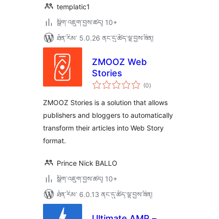
templatic1
སྒྲིག་འཇུག་བྱས་ཚད། 10+
ཐོན་རིམ་ 5.0.26 ནང་དུ་ཚོད་ལྟ་བྱས་ཟིན།
ZMOOZ Web
Stories
གདེང་
(0
)
འཇོག་
ཆ་
ཚང་།
ZMOOZ Stories is a solution that allows
publishers and bloggers to automatically
transform their articles into Web Story
format.
Prince Nick BALLO
སྒྲིག་འཇུག་བྱས་ཚད། 10+
ཐོན་རིམ་ 6.0.13 ནང་དུ་ཚོད་ལྟ་བྱས་ཟིན།
Ultimate AMP –