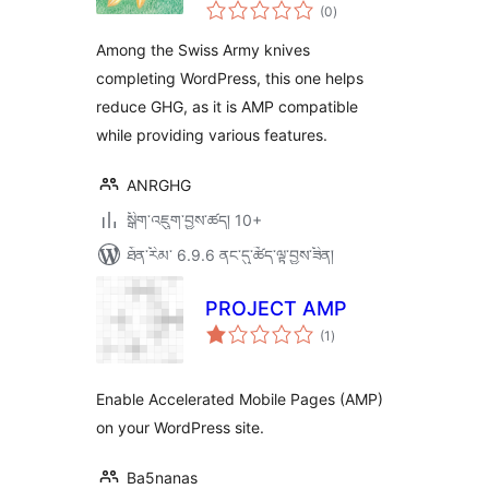
གདེང་
(0
)
འཇོག་
ཆ་
ཚང་།
Among the Swiss Army knives
completing WordPress, this one helps
reduce GHG, as it is AMP compatible
while providing various features.
ANRGHG
སྒྲིག་འཇུག་བྱས་ཚད། 10+
ཐོན་རིམ་ 6.9.6 ནང་དུ་ཚོད་ལྟ་བྱས་ཟིན།
PROJECT AMP
གདེང་
(1
)
འཇོག་
ཆ་
ཚང་།
Enable Accelerated Mobile Pages (AMP)
on your WordPress site.
Ba5nanas