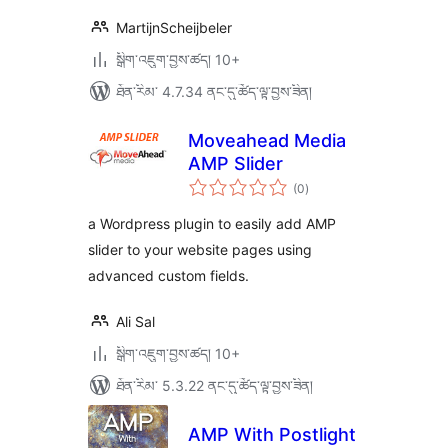
MartijnScheijbeler
སྒྲིག་འཇུག་བྱས་ཚད། 10+
ཐོན་རིམ་ 4.7.34 ནང་དུ་ཚོད་ལྟ་བྱས་ཟིན།
Moveahead Media
AMP Slider
གདེང་
(0
)
འཇོག་
ཆ་
ཚང་།
a Wordpress plugin to easily add AMP
slider to your website pages using
advanced custom fields.
Ali Sal
སྒྲིག་འཇུག་བྱས་ཚད། 10+
ཐོན་རིམ་ 5.3.22 ནང་དུ་ཚོད་ལྟ་བྱས་ཟིན།
AMP With Postlight