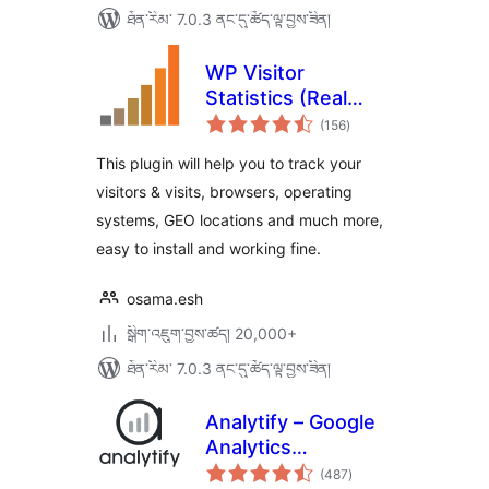
ཐོན་རིམ་ 7.0.3 ནང་དུ་ཚོད་ལྟ་བྱས་ཟིན།
WP Visitor
Statistics (Real
གདེང་
Time Traffic)
(156
)
འཇོག་
ཆ་
ཚང་།
This plugin will help you to track your
visitors & visits, browsers, operating
systems, GEO locations and much more,
easy to install and working fine.
osama.esh
སྒྲིག་འཇུག་བྱས་ཚད། 20,000+
ཐོན་རིམ་ 7.0.3 ནང་དུ་ཚོད་ལྟ་བྱས་ཟིན།
Analytify – Google
Analytics
གདེང་
Dashboard For
(487
)
འཇོག་