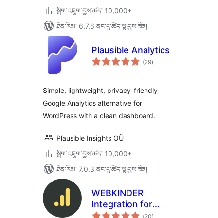
སྒྲིག་འཇུག་བྱས་ཚད། 10,000+
ཐོན་རིམ་ 6.7.6 ནང་དུ་ཚོད་ལྟ་བྱས་ཟིན།
Plausible Analytics
གདེང་
(29
)
འཇོག་
ཆ་
ཚང་།
Simple, lightweight, privacy-friendly
Google Analytics alternative for
WordPress with a clean dashboard.
Plausible Insights OÜ
སྒྲིག་འཇུག་བྱས་ཚད། 10,000+
ཐོན་རིམ་ 7.0.3 ནང་དུ་ཚོད་ལྟ་བྱས་ཟིན།
WEBKINDER
Integration for
གདེང་
Google Analytics
(20
)