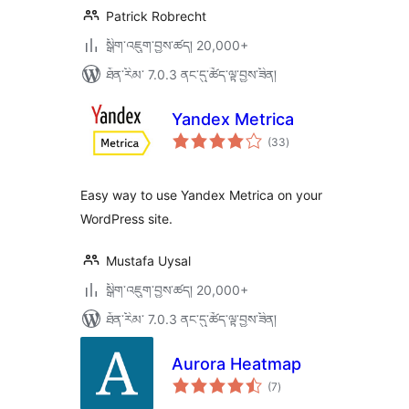
Patrick Robrecht
སྒྲིག་འཇུག་བྱས་ཚད། 20,000+
ཐོན་རིམ་ 7.0.3 ནང་དུ་ཚོད་ལྟ་བྱས་ཟིན།
Yandex Metrica
གདེང་
(33
)
འཇོག་
ཆ་
ཚང་།
Easy way to use Yandex Metrica on your
WordPress site.
Mustafa Uysal
སྒྲིག་འཇུག་བྱས་ཚད། 20,000+
ཐོན་རིམ་ 7.0.3 ནང་དུ་ཚོད་ལྟ་བྱས་ཟིན།
Aurora Heatmap
གདེང་
(7
)
འཇོག་
ཆ་