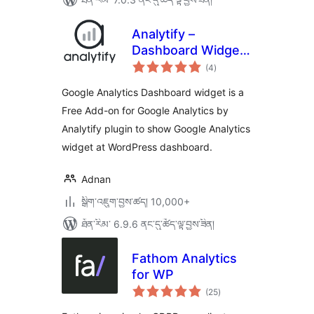
Analytify –
Dashboard Widget
གདེང་
for Google
(4
)
འཇོག་
ཆ་
Analytics
ཚང་།
Google Analytics Dashboard widget is a
Free Add-on for Google Analytics by
Analytify plugin to show Google Analytics
widget at WordPress dashboard.
Adnan
སྒྲིག་འཇུག་བྱས་ཚད། 10,000+
ཐོན་རིམ་ 6.9.6 ནང་དུ་ཚོད་ལྟ་བྱས་ཟིན།
Fathom Analytics
for WP
གདེང་
(25
)
འཇོག་
ཆ་
ཚང་།