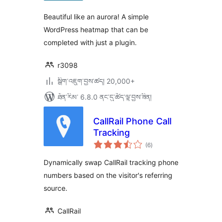
ཚང་།
Beautiful like an aurora! A simple
WordPress heatmap that can be
completed with just a plugin.
r3098
སྒྲིག་འཇུག་བྱས་ཚད། 20,000+
ཐོན་རིམ་ 6.8.0 ནང་དུ་ཚོད་ལྟ་བྱས་ཟིན།
CallRail Phone Call
Tracking
གདེང་
(6
)
འཇོག་
ཆ་
ཚང་།
Dynamically swap CallRail tracking phone
numbers based on the visitor's referring
source.
CallRail