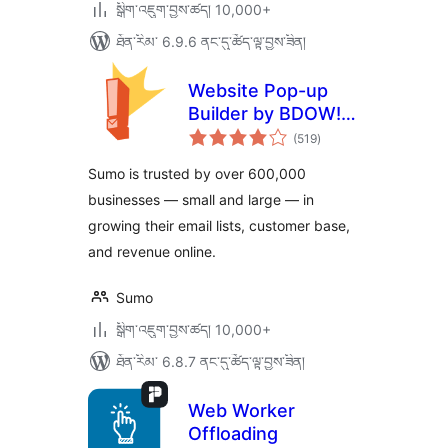
སྒྲིག་འཇུག་བྱས་ཚད། 10,000+
ཐོན་རིམ་ 6.9.6 ནང་དུ་ཚོད་ལྟ་བྱས་ཟིན།
Website Pop-up
Builder by BDOW!
གདེང་
(formerly Sumo):
(519
)
འཇོག་
ཆ་
Pop-ups + forms
ཚང་།
Sumo is trusted by over 600,000
for email opt-ins
businesses — small and large — in
and lead generation
growing their email lists, customer base,
and revenue online.
Sumo
སྒྲིག་འཇུག་བྱས་ཚད། 10,000+
ཐོན་རིམ་ 6.8.7 ནང་དུ་ཚོད་ལྟ་བྱས་ཟིན།
Web Worker
Offloading