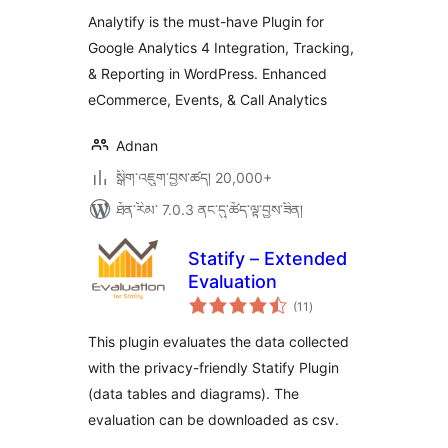
ཆ་
WordPress (GA4
ཚང་།
Analytify is the must-have Plugin for
analytics tracking)
Google Analytics 4 Integration, Tracking,
& Reporting in WordPress. Enhanced
eCommerce, Events, & Call Analytics
Adnan
སྒྲིག་འཇུག་བྱས་ཚད། 20,000+
ཐོན་རིམ་ 7.0.3 ནང་དུ་ཚོད་ལྟ་བྱས་ཟིན།
Statify – Extended
Evaluation
གདེང་
(11
)
འཇོག་
ཆ་
ཚང་།
This plugin evaluates the data collected
with the privacy-friendly Statify Plugin
(data tables and diagrams). The
evaluation can be downloaded as csv.