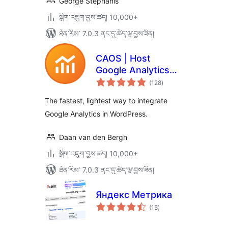
George Stephanis
སྒྲིག་འཇུག་བྱས་ཚད། 10,000+
ཐོན་རིམ་ 7.0.3 ནང་དུ་ཚོད་ལྟ་བྱས་ཟིན།
CAOS | Host
Google Analytics
གདེང་
Locally
(128
)
འཇོག་
ཆ་
ཚང་།
The fastest, lightest way to integrate
Google Analytics in WordPress.
Daan van den Bergh
སྒྲིག་འཇུག་བྱས་ཚད། 10,000+
ཐོན་རིམ་ 7.0.3 ནང་དུ་ཚོད་ལྟ་བྱས་ཟིན།
Яндекс Метрика
གདེང་
(15
)
འཇོག་
ཆ་
ཚང་།