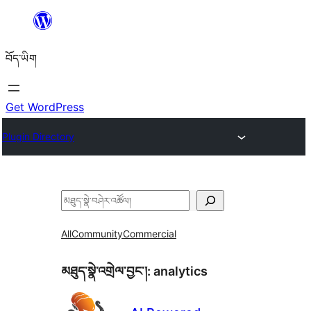
Skip
to
བོད་ཡིག
content
Get WordPress
Plugin Directory
བཤེར་
འཚོལ།
All
Community
Commercial
མཐུད་སྣེ་འགྲེལ་བྱང་།:
analytics