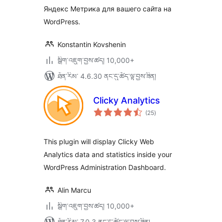
Яндекс Метрика для вашего сайта на
WordPress.
Konstantin Kovshenin
སྒྲིག་འཇུག་བྱས་ཚད། 10,000+
ཐོན་རིམ་ 4.6.30 ནང་དུ་ཚོད་ལྟ་བྱས་ཟིན།
Clicky Analytics
གདེང་
(25
)
འཇོག་
ཆ་
ཚང་།
This plugin will display Clicky Web
Analytics data and statistics inside your
WordPress Administration Dashboard.
Alin Marcu
སྒྲིག་འཇུག་བྱས་ཚད། 10,000+
ཐོན་རིམ་ 7.0.3 ནང་དུ་ཚོད་ལྟ་བྱས་ཟིན།