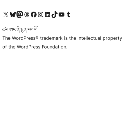
Visit our X (formerly Twitter) account
Visit our Bluesky account
Visit our Mastodon account
Visit our Threads account
Visit our Facebook page
Visit our Instagram account
Visit our LinkedIn account
Visit our TikTok account
Visit our YouTube channel
Visit our Tumblr account
ཚབ་ཨང་ནི་སྙན་ངག་གོ།
The WordPress® trademark is the intellectual property
of the WordPress Foundation.