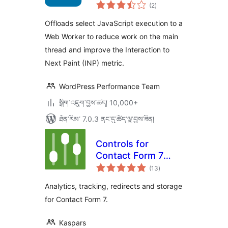
གདེང་
(2
)
འཇོག་
ཆ་
ཚང་།
Offloads select JavaScript execution to a
Web Worker to reduce work on the main
thread and improve the Interaction to
Next Paint (INP) metric.
WordPress Performance Team
སྒྲིག་འཇུག་བྱས་ཚད། 10,000+
ཐོན་རིམ་ 7.0.3 ནང་དུ་ཚོད་ལྟ་བྱས་ཟིན།
Controls for
Contact Form 7
གདེང་
(Redirects,
(13
)
འཇོག་
ཆ་
Analytics &
ཚང་།
Analytics, tracking, redirects and storage
Tracking)
for Contact Form 7.
Kaspars