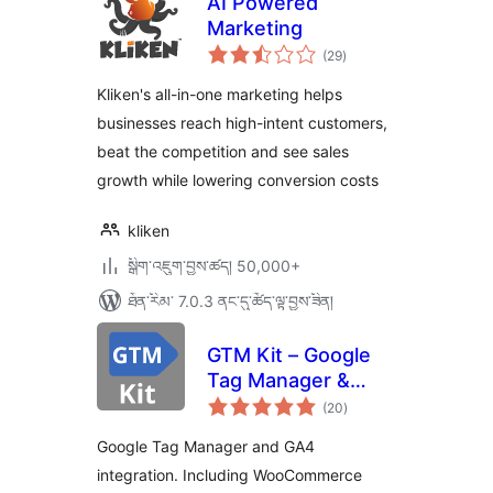
AI Powered
Marketing
གདེང་
(29
)
འཇོག་
ཆ་
ཚང་།
Kliken's all-in-one marketing helps
businesses reach high-intent customers,
beat the competition and see sales
growth while lowering conversion costs
kliken
སྒྲིག་འཇུག་བྱས་ཚད། 50,000+
ཐོན་རིམ་ 7.0.3 ནང་དུ་ཚོད་ལྟ་བྱས་ཟིན།
GTM Kit – Google
Tag Manager &
གདེང་
GA4 integration
(20
)
འཇོག་
ཆ་
ཚང་།
Google Tag Manager and GA4
integration. Including WooCommerce