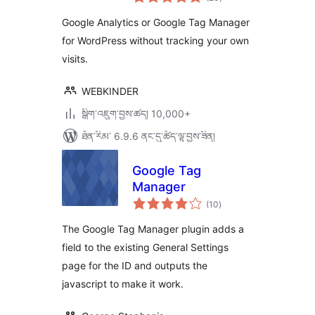
འཇོག་
ཆ་
and Google Tag
ཚང་།
Google Analytics or Google Tag Manager
Manager
for WordPress without tracking your own
visits.
WEBKINDER
སྒྲིག་འཇུག་བྱས་ཚད། 10,000+
ཐོན་རིམ་ 6.9.6 ནང་དུ་ཚོད་ལྟ་བྱས་ཟིན།
Google Tag
Manager
གདེང་
(10
)
འཇོག་
ཆ་
ཚང་།
The Google Tag Manager plugin adds a
field to the existing General Settings
page for the ID and outputs the
javascript to make it work.