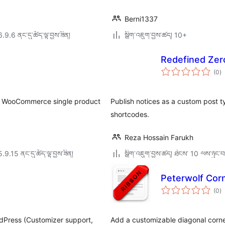
Berni1337
6.9.6 ནང་དུ་ཚོད་ལྟ་བྱས་ཟིན།
སྒྲིག་འཇུག་བྱས་ཚད། 10+
Redefined Zer
གད
(0
)
འཇ
ཆ་
ཚང
for WooCommerce single product
Publish notices as a custom post t
shortcodes.
Reza Hossain Farukh
5.9.15 ནང་དུ་ཚོད་ལྟ་བྱས་ཟིན།
སྒྲིག་འཇུག་བྱས་ཚད། ཐེངས་ 10 ལས་ཉུང་བ
Peterwolf Cor
གད
(0
)
འཇ
ཆ་
ཚང
rdPress (Customizer support,
Add a customizable diagonal corne