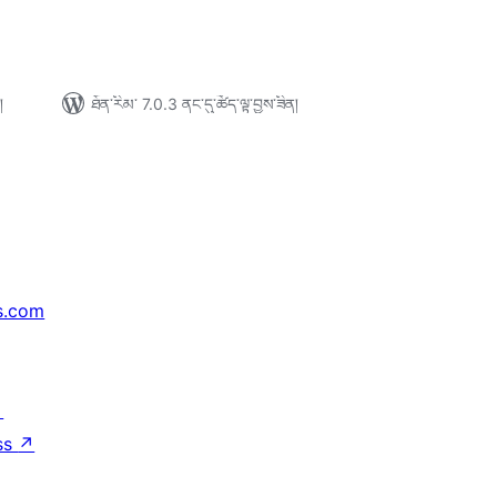
།
ཐོན་རིམ་ 7.0.3 ནང་དུ་ཚོད་ལྟ་བྱས་ཟིན།
s.com
↗
ss
↗