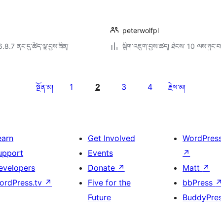
peterwolfpl
6.8.7 ནང་དུ་ཚོད་ལྟ་བྱས་ཟིན།
སྒྲིག་འཇུག་བྱས་ཚད། ཐེངས་ 10 ལས་ཉུང་བ
1
2
3
4
སྔོན་མ།
རྗེས་མ།
earn
Get Involved
WordPres
upport
Events
↗
evelopers
Donate
↗
Matt
↗
ordPress.tv
↗
Five for the
bbPress
Future
BuddyPre