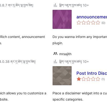
6.8.7 ནང་དུ་ཚོད་ལྟ་བྱས་ཟིན།
སྒྲིག་འཇུག་བྱས་ཚད། 10+
annouonceme
གད
(0
)
འཇ
ཆ་
ཚང
. Rich content, announcement
Do you wanna inform any important
s.
plugin.
mrsajith
4.0.38 ནང་དུ་ཚོད་ལྟ་བྱས་ཟིན།
སྒྲིག་འཇུག་བྱས་ཚད། 10+
Post Intro Di
གད
(1
)
འཇ
ཆ་
ཚང
ich allows you to customize a
Place a disclaimer widget into a cu
bsite.
specific categories.