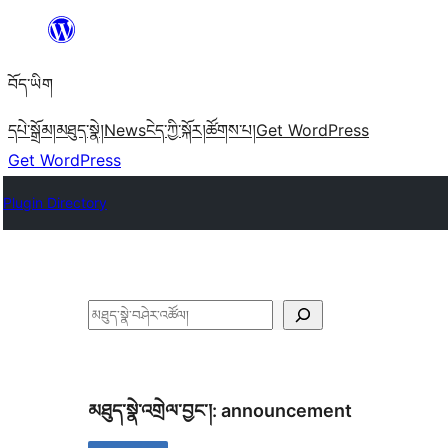
Skip
to
བོད་ཡིག
content
དཔེ་སྒྲོམ།
མཐུད་སྣེ།
News
ངེད་ཀྱི་སྐོར།
ཚོགས་པ།
Get WordPress
Get WordPress
Plugin Directory
བཤེར་
འཚོལ།
མཐུད་སྣེ་འགྲེལ་བྱང་།:
announcement