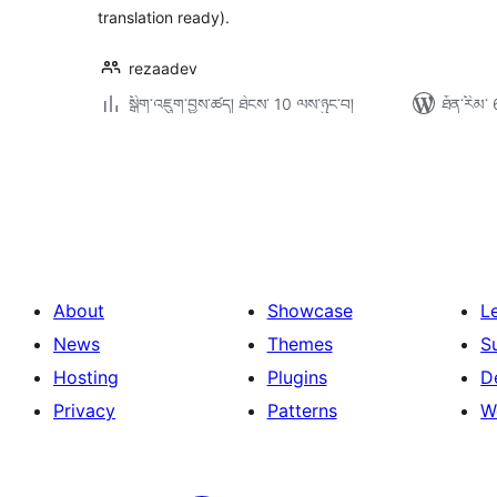
translation ready).
rezaadev
སྒྲིག་འཇུག་བྱས་ཚད། ཐེངས་ 10 ལས་ཉུང་བ།
ཐོན་རིམ་ 
Posts
pagination
About
Showcase
L
News
Themes
S
Hosting
Plugins
D
Privacy
Patterns
W