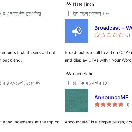
Nate Finch
6.8.7 ནང་དུ་ཚོད་ལྟ་བྱས་ཟིན།
སྒྲིག་འཇུག་བྱས་ཚད། 10+
Broadcast – Wo
གད
(0
)
འཇ
ཆ་
ཚང
ments first, if users did not
Broadcast is a call to action (CT
n back end.
and display CTAs within your Word
connekthq
6.4.9 ནང་དུ་ཚོད་ལྟ་བྱས་ཟིན།
སྒྲིག་འཇུག་བྱས་ཚད། 10+
AnnounceME
གད
(1
)
འཇ
ཆ་
ཚང
ant announcements at the top or
AnnounceME is a simple plugin, co