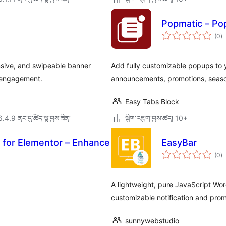
Popmatic – Pop
གད
(0
)
འཇ
ཆ་
ཚང
nsive, and swipeable banner
Add fully customizable popups to y
 engagement.
announcements, promotions, seas
Easy Tabs Block
6.4.9 ནང་དུ་ཚོད་ལྟ་བྱས་ཟིན།
སྒྲིག་འཇུག་བྱས་ཚད། 10+
 for Elementor – Enhance
EasyBar
གད
(0
)
འཇ
ཆ་
ཚང
A lightweight, pure JavaScript Wor
customizable notification and pro
sunnywebstudio