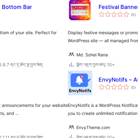
& Bottom Bar
Festival Banne
གད
(0
)
འཇ
ཆ་
ཚང
ttom of your site. Perfect for
Display festive messages or promot
WordPress site — all managed from
Md. Sohel Rana
6.8.7 ནང་དུ་ཚོད་ལྟ་བྱས་ཟིན།
སྒྲིག་འཇུག་བྱས་ཚད། 10+
EnvyNotifs – A
གད
(0
)
འཇ
ཆ་
ཚང
set announcements for your website
EnvyNotifs is a WordPress Notifica
nts, and …
you to create unlimited notificatio
EnvyTheme.com
6.1.11 ནང་དུ་ཚོད་ལྟ་བྱས་ཟིན།
སྒྲིག་འཇུག་བྱས་ཚད། 10+