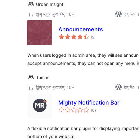
Urban Insight
སྒྲིག་འཇུག་བྱས་ཚད། 10+
ཐོན་རིམ་ 
Announcements
གདེང་
(2
)
འཇོག་
ཆ་
ཚང་།
When users logged in admin area, they will see announce
accept announcements, they can not open any menu i
Tomas
སྒྲིག་འཇུག་བྱས་ཚད། 10+
ཐོན་རིམ་ 
Mighty Notification Bar
གདེང་
(0
)
འཇོག་
ཆ་
ཚང་།
A flexible notification bar plugin for displaying import
bottom of your website.