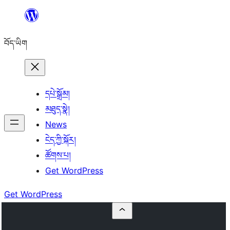
Skip
to
བོད་ཡིག
content
དཔེ་སྒྲོམ།
མཐུད་སྣེ།
News
ངེད་ཀྱི་སྐོར།
ཚོགས་པ།
Get WordPress
Get WordPress