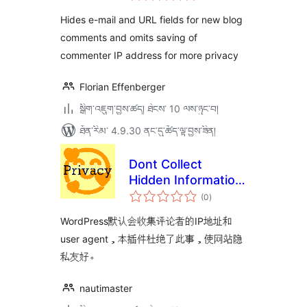
ཆ་
ཚང་།
Hides e-mail and URL fields for new blog
comments and omits saving of
commenter IP address for more privacy
Florian Effenberger
སྒྲིག་འཇུག་བྱས་ཚད། ཐེངས་ 10 ལས་ཉུང་བ།
ཐོན་རིམ་ 4.9.30 ནང་དུ་ཚོད་ལྟ་བྱས་ཟིན།
Dont Collect
Hidden Information
གདེང་
for Commenters
(0
)
འཇོག་
ཆ་
ཚང་།
WordPress默认会收集评论者的IP地址和
user agent，本插件杜绝了此事，使网站隐
私友好。
nautimaster