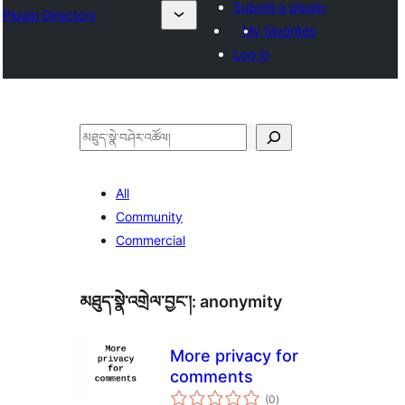
Submit a plugin
Plugin Directory
My favorites
Log in
བཤེར་
འཚོལ།
All
Community
Commercial
མཐུད་སྣེ་འགྲེལ་བྱང་།:
anonymity
More privacy for
comments
གདེང་
(0
)
འཇོག་