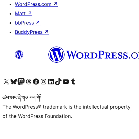
WordPress.com
↗
Matt
↗
bbPress
↗
BuddyPress
↗
Visit our X (formerly Twitter) account
Visit our Bluesky account
Visit our Mastodon account
Visit our Threads account
Visit our Facebook page
Visit our Instagram account
Visit our LinkedIn account
Visit our TikTok account
Visit our YouTube channel
Visit our Tumblr account
ཚབ་ཨང་ནི་སྙན་ངག་གོ།
The WordPress® trademark is the intellectual property
of the WordPress Foundation.