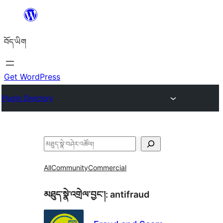
Skip
to
བོད་ཡིག
content
Get WordPress
Plugin Directory
བཤེར་
འཚོལ།
All
Community
Commercial
མཐུད་སྣེ་འགྲེལ་བྱང་།:
antifraud