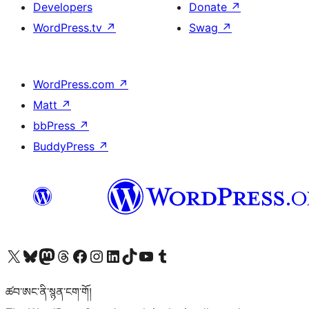
Developers
Donate
↗
WordPress.tv
↗
Swag
↗
WordPress.com
↗
Matt
↗
bbPress
↗
BuddyPress
↗
Visit our X (formerly Twitter) account
Visit our Bluesky account
Visit our Mastodon account
Visit our Threads account
Visit our Facebook page
Visit our Instagram account
Visit our LinkedIn account
Visit our TikTok account
Visit our YouTube channel
Visit our Tumblr account
ཚབ་ཨང་ནི་སྙན་ངག་གོ།