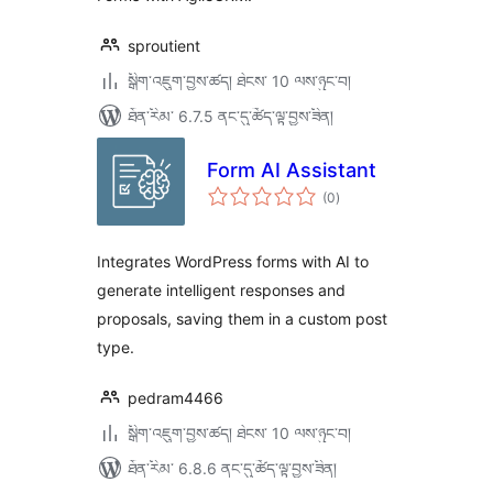
sproutient
སྒྲིག་འཇུག་བྱས་ཚད། ཐེངས་ 10 ལས་ཉུང་བ།
ཐོན་རིམ་ 6.7.5 ནང་དུ་ཚོད་ལྟ་བྱས་ཟིན།
Form AI Assistant
གདེང་
(0
)
འཇོག་
ཆ་
ཚང་།
Integrates WordPress forms with AI to
generate intelligent responses and
proposals, saving them in a custom post
type.
pedram4466
སྒྲིག་འཇུག་བྱས་ཚད། ཐེངས་ 10 ལས་ཉུང་བ།
ཐོན་རིམ་ 6.8.6 ནང་དུ་ཚོད་ལྟ་བྱས་ཟིན།