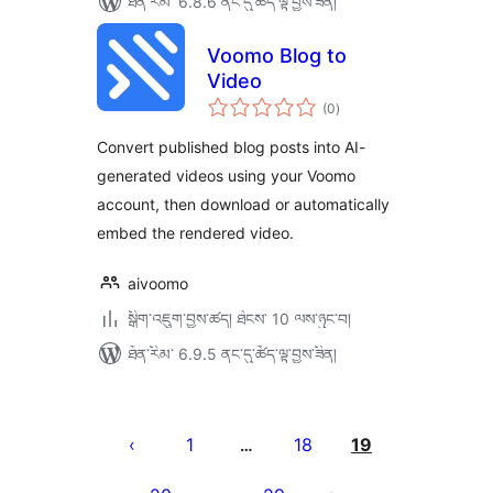
ཐོན་རིམ་ 6.8.6 ནང་དུ་ཚོད་ལྟ་བྱས་ཟིན།
Voomo Blog to
Video
གདེང་
(0
)
འཇོག་
ཆ་
ཚང་།
Convert published blog posts into AI-
generated videos using your Voomo
account, then download or automatically
embed the rendered video.
aivoomo
སྒྲིག་འཇུག་བྱས་ཚད། ཐེངས་ 10 ལས་ཉུང་བ།
ཐོན་རིམ་ 6.9.5 ནང་དུ་ཚོད་ལྟ་བྱས་ཟིན།
Posts
pagination
1
18
19
…