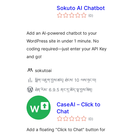
Sokuto AI Chatbot
གདེང་
(0
)
འཇོག་
ཆ་
ཚང་།
Add an AI-powered chatbot to your
WordPress site in under 1 minute. No
coding required—just enter your API Key
and go!
sokutoai
སྒྲིག་འཇུག་བྱས་ཚད། ཐེངས་ 10 ལས་ཉུང་བ།
ཐོན་རིམ་ 6.9.5 ནང་དུ་ཚོད་ལྟ་བྱས་ཟིན།
CaseAI – Click to
Chat
གདེང་
(0
)
འཇོག་
ཆ་
ཚང་།
Add a floating "Click to Chat" button for