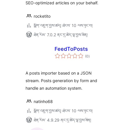
SEO-optimized articles on your behalf.
rocketito
སྒྲིག་འཇུག་བྱས་ཚད། ཐེངས་ 10 ལས་ཉུང་བ།
ཐོན་རིམ་ 7.0.2 ནང་དུ་ཚོད་ལྟ་བྱས་ཟིན།
FeedToPosts
གདེང་
(0
)
འཇོག་
ཆ་
ཚང་།
A posts importer based on a JSON
stream. Posts generation by form and
handle an automation system.
natinho68
སྒྲིག་འཇུག་བྱས་ཚད། ཐེངས་ 10 ལས་ཉུང་བ།
ཐོན་རིམ་ 4.9.29 ནང་དུ་ཚོད་ལྟ་བྱས་ཟིན།