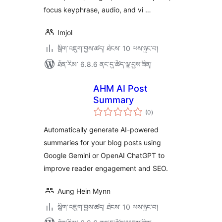
focus keyphrase, audio, and vi …
Imjol
སྒྲིག་འཇུག་བྱས་ཚད། ཐེངས་ 10 ལས་ཉུང་བ།
ཐོན་རིམ་ 6.8.6 ནང་དུ་ཚོད་ལྟ་བྱས་ཟིན།
AHM AI Post
Summary
གདེང་
(0
)
འཇོག་
ཆ་
ཚང་།
Automatically generate AI-powered
summaries for your blog posts using
Google Gemini or OpenAI ChatGPT to
improve reader engagement and SEO.
Aung Hein Mynn
སྒྲིག་འཇུག་བྱས་ཚད། ཐེངས་ 10 ལས་ཉུང་བ།