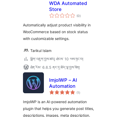
WDA Automated
Store
གདེང་
(0
)
འཇོག་
ཆ་
ཚང་།
Automatically adjust product visibility in
WooCommerce based on stock status
with customizable settings.
Tarikul Islam
སྒྲིག་འཇུག་བྱས་ཚད། ཐེངས་ 10 ལས་ཉུང་བ།
ཐོན་རིམ་ 6.6.5 ནང་དུ་ཚོད་ལྟ་བྱས་ཟིན།
ImjolWP – AI
Automation
གདེང་
(1
)
འཇོག་
ཆ་
ཚང་།
ImjolWP is an AI-powered automation
plugin that helps you generate post titles,
descriptions, images, meta description,