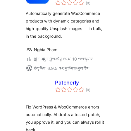
གདེང་
(0
)
འཇོག་
ཆ་
ཚང་།
Automatically generate WooCommerce
products with dynamic categories and
high-quality Unsplash images — in bulk,
in the background.
Nghia Pham
སྒྲིག་འཇུག་བྱས་ཚད། ཐེངས་ 10 ལས་ཉུང་བ།
ཐོན་རིམ་ 6.9.5 ནང་དུ་ཚོད་ལྟ་བྱས་ཟིན།
Patcherly
གདེང་
(0
)
འཇོག་
ཆ་
ཚང་།
Fix WordPress & WooCommerce errors
automatically. AI drafts a tested patch,
you approve it, and you can always roll it
back.