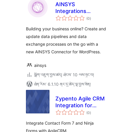
AINSYS
Integrations
གདེང་
framework
(0
)
འཇོག་
ཆ་
connector
ཚང་།
Building your business online? Create and
update data pipelines and data
exchange processes on the go with a
new AINSYS Connector for WordPress.
ainsys
སྒྲིག་འཇུག་བྱས་ཚད། ཐེངས་ 10 ལས་ཉུང་བ།
ཐོན་རིམ་ 6.1.10 ནང་དུ་ཚོད་ལྟ་བྱས་ཟིན།
Zypento Agile CRM
Integration for
གདེང་
Contact Form 7 and
(0
)
འཇོག་
ཆ་
Ninja Forms
ཚང་།
Integrate Contact Form 7 and Ninja
Forms with AgileCRM.