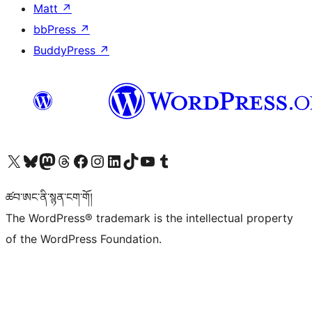
Matt
↗
bbPress
↗
BuddyPress
↗
Visit our X (formerly Twitter) account
Visit our Bluesky account
Visit our Mastodon account
Visit our Threads account
Visit our Facebook page
Visit our Instagram account
Visit our LinkedIn account
Visit our TikTok account
Visit our YouTube channel
Visit our Tumblr account
ཚབ་ཨང་ནི་སྙན་ངག་གོ།
The WordPress® trademark is the intellectual property
of the WordPress Foundation.