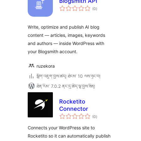
Blogsmith API
གདེང་
(0
)
འཇོག་
ཆ་
ཚང་།
Write, optimize and publish AI blog
content — articles, images, keywords
and authors — inside WordPress with
your Blogsmith account.
ruzekora
སྒྲིག་འཇུག་བྱས་ཚད། ཐེངས་ 10 ལས་ཉུང་བ།
ཐོན་རིམ་ 7.0.2 ནང་དུ་ཚོད་ལྟ་བྱས་ཟིན།
Rocketito
Connector
གདེང་
(0
)
འཇོག་
ཆ་
ཚང་།
Connects your WordPress site to
Rocketito so it can automatically publish