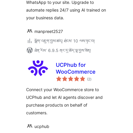
WhatsApp to your site. Upgrade to
automate replies 24/7 using AI trained on
your business data.
manpreet2527
སྒྲིག་འཇུག་བྱས་ཚད། ཐེངས་ 10 ལས་ཉུང་བ།
ཐོན་རིམ་ 6.9.5 ནང་དུ་ཚོད་ལྟ་བྱས་ཟིན།
UCPhub for
WooCommerce
གདེང་
(2
)
འཇོག་
ཆ་
ཚང་།
Connect your WooCommerce store to
UCPhub and let AI agents discover and
purchase products on behalf of
customers.
ucphub