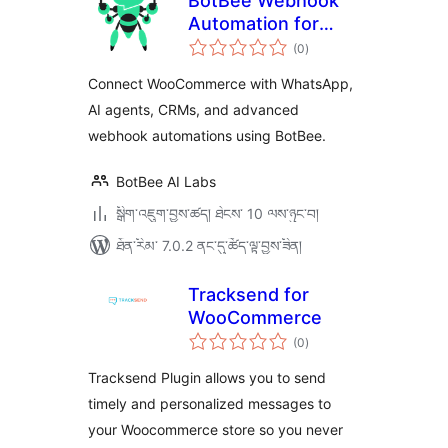
BotBee Webhook
Automation for
གདེང་
WooCommerce
(0
)
འཇོག་
ཆ་
ཚང་།
Connect WooCommerce with WhatsApp,
AI agents, CRMs, and advanced
webhook automations using BotBee.
BotBee AI Labs
སྒྲིག་འཇུག་བྱས་ཚད། ཐེངས་ 10 ལས་ཉུང་བ།
ཐོན་རིམ་ 7.0.2 ནང་དུ་ཚོད་ལྟ་བྱས་ཟིན།
Tracksend for
WooCommerce
གདེང་
(0
)
འཇོག་
ཆ་
ཚང་།
Tracksend Plugin allows you to send
timely and personalized messages to
your Woocommerce store so you never