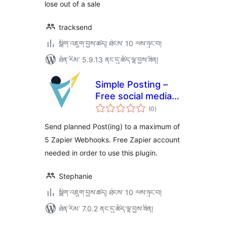
lose out of a sale
tracksend
སྒྲིག་འཇུག་བྱས་ཚད། ཐེངས་ 10 ལས་ཉུང་བ།
ཐོན་རིམ་ 5.9.13 ནང་དུ་ཚོད་ལྟ་བྱས་ཟིན།
Simple Posting –
Free social media
གདེང་
scheduling with
(0
)
འཇོག་
ཆ་
WordPress &
ཚང་།
Send planned Post(ing) to a maximum of
Zapier
5 Zapier Webhooks. Free Zapier account
needed in order to use this plugin.
Stephanie
སྒྲིག་འཇུག་བྱས་ཚད། ཐེངས་ 10 ལས་ཉུང་བ།
ཐོན་རིམ་ 7.0.2 ནང་དུ་ཚོད་ལྟ་བྱས་ཟིན།