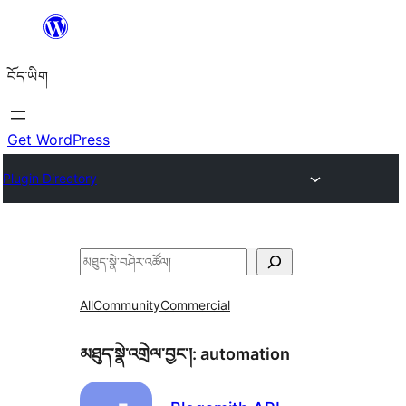
Skip
to
བོད་ཡིག
content
Get WordPress
Plugin Directory
བཤེར་
འཚོལ།
All
Community
Commercial
མཐུད་སྣེ་འགྲེལ་བྱང་།:
automation