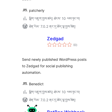
patcherly
སྒྲིག་འཇུག་བྱས་ཚད། ཐེངས་ 10 ལས་ཉུང་བ།
ཐོན་རིམ་ 7.0.2 ནང་དུ་ཚོད་ལྟ་བྱས་ཟིན།
Zedgad
གདེང་
(0
)
འཇོག་
ཆ་
ཚང་།
Send newly published WordPress posts
to Zedgad for social publishing
automation.
Benedict
སྒྲིག་འཇུག་བྱས་ཚད། ཐེངས་ 10 ལས་ཉུང་བ།
ཐོན་རིམ་ 7.0.2 ནང་དུ་ཚོད་ལྟ་བྱས་ཟིན།