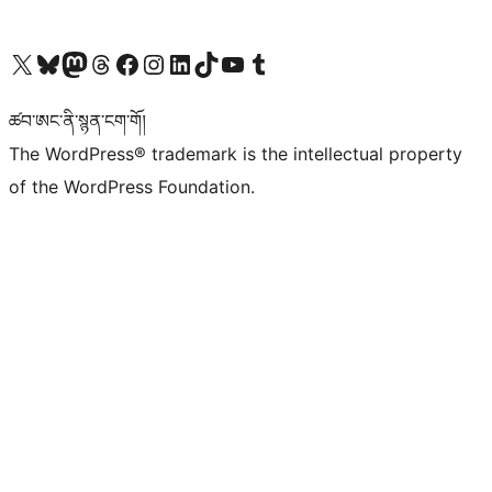
Visit our X (formerly Twitter) account
Visit our Bluesky account
Visit our Mastodon account
Visit our Threads account
Visit our Facebook page
Visit our Instagram account
Visit our LinkedIn account
Visit our TikTok account
Visit our YouTube channel
Visit our Tumblr account
ཚབ་ཨང་ནི་སྙན་ངག་གོ།
The WordPress® trademark is the intellectual property
of the WordPress Foundation.