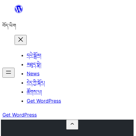
Skip
to
བོད་ཡིག
content
དཔེ་སྒྲོམ།
མཐུད་སྣེ།
News
ངེད་ཀྱི་སྐོར།
ཚོགས་པ།
Get WordPress
Get WordPress