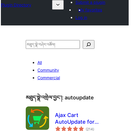
Submit a plugin
Plugin Directory
My favorites
Log in
བཤེར་
འཚོལ།
All
Community
Commercial
མཐུད་སྣེ་འགྲེལ་བྱང་།:
autoupdate
Ajax Cart
AutoUpdate for
གདེང་
WooCommerce
(214
)
འཇོག་