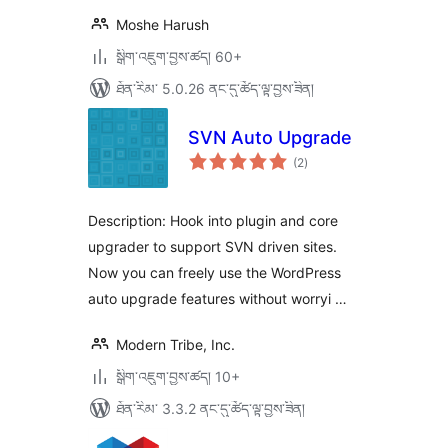
Moshe Harush
སྒྲིག་འཇུག་བྱས་ཚད། 60+
ཐོན་རིམ་ 5.0.26 ནང་དུ་ཚོད་ལྟ་བྱས་ཟིན།
SVN Auto Upgrade
གདེང་
(2
)
འཇོག་
ཆ་
ཚང་།
Description: Hook into plugin and core
upgrader to support SVN driven sites.
Now you can freely use the WordPress
auto upgrade features without worryi …
Modern Tribe, Inc.
སྒྲིག་འཇུག་བྱས་ཚད། 10+
ཐོན་རིམ་ 3.3.2 ནང་དུ་ཚོད་ལྟ་བྱས་ཟིན།