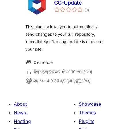
CC-Update
གདེང་
(0
)
འཇོག་
ཆ་
ཚང་།
This plugin allows you to automatically
send changes to your GIT repository,
immediately after any update is made on
your site.
Clearcode
སྒྲིག་འཇུག་བྱས་ཚད། ཐེངས་ 10 ལས་ཉུང་བ།
ཐོན་རིམ་ 4.9.30 ནང་དུ་ཚོད་ལྟ་བྱས་ཟིན།
About
Showcase
News
Themes
Hosting
Plugins