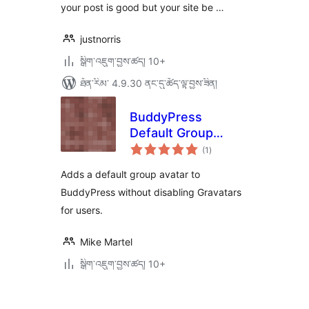
your post is good but your site be …
justnorris
སྒྲིག་འཇུག་བྱས་ཚད། 10+
ཐོན་རིམ་ 4.9.30 ནང་དུ་ཚོད་ལྟ་བྱས་ཟིན།
BuddyPress
Default Group
གདེང་
Avatar
(1
)
འཇོག་
ཆ་
ཚང་།
Adds a default group avatar to
BuddyPress without disabling Gravatars
for users.
Mike Martel
སྒྲིག་འཇུག་བྱས་ཚད། 10+
Posts