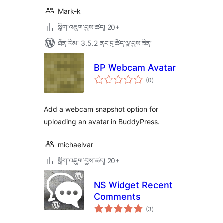
Mark-k
སྒྲིག་འཇུག་བྱས་ཚད། 20+
ཐོན་རིམ་ 3.5.2 ནང་དུ་ཚོད་ལྟ་བྱས་ཟིན།
BP Webcam Avatar
གདེང་
(0
)
འཇོག་
ཆ་
ཚང་།
Add a webcam snapshot option for
uploading an avatar in BuddyPress.
michaelvar
སྒྲིག་འཇུག་བྱས་ཚད། 20+
NS Widget Recent
Comments
གདེང་
(3
)
འཇོག་
ཆ་