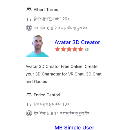
Albert Tarres
སྒྲིག་འཇུག་བྱས་ཚད། 20+
ཐོན་རིམ་ 6.8.7 ནང་དུ་ཚོད་ལྟ་བྱས་ཟིན།
Avatar 3D Creator
གདེང་
(2
)
འཇོག་
ཆ་
ཚང་།
Avatar 3D Creator Free Online. Create
your 3D Character for VR Chat, 3D Chat
and Games
Enrico Cantori
སྒྲིག་འཇུག་བྱས་ཚད། 10+
ཐོན་རིམ་ 5.8.14 ནང་དུ་ཚོད་ལྟ་བྱས་ཟིན།
MB Simple User