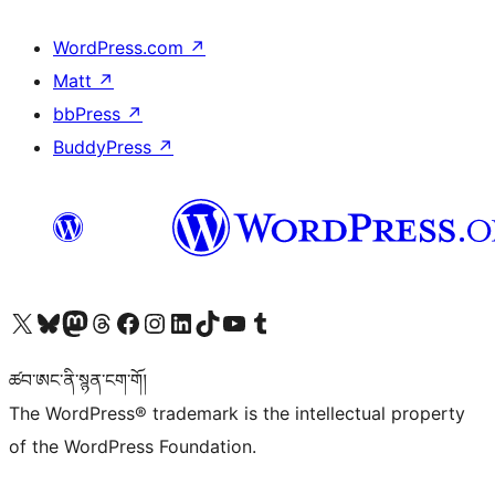
WordPress.com
↗
Matt
↗
bbPress
↗
BuddyPress
↗
Visit our X (formerly Twitter) account
Visit our Bluesky account
Visit our Mastodon account
Visit our Threads account
Visit our Facebook page
Visit our Instagram account
Visit our LinkedIn account
Visit our TikTok account
Visit our YouTube channel
Visit our Tumblr account
ཚབ་ཨང་ནི་སྙན་ངག་གོ།
The WordPress® trademark is the intellectual property
of the WordPress Foundation.