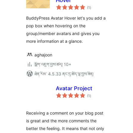
Hover
གདེང་
(1
)
འཇོག་
ཆ་
ཚང་།
BuddyPress Avatar Hover let's you add a
pop box when hovering on the
group/member avatars and gives you
more information at a glance.
aghajoon
སྒྲིག་འཇུག་བྱས་ཚད། 10+
ཐོན་རིམ་ 4.5.33 ནང་དུ་ཚོད་ལྟ་བྱས་ཟིན།
Avatar Project
གདེང་
(1
)
འཇོག་
ཆ་
ཚང་།
Receiving a comment on your blog post
is great and the more comments the
better the feeling. It means that not only