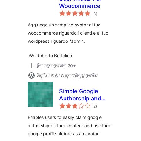
Woocommerce
གདེང་
(3
)
འཇོག་
ཆ་
ཚང་།
Aggiunge un semplice avatar al tuo
woocommerce riguardo i clienti e al tuo
wordpress riguardo l'admin.
Roberto Bottalico
སྒྲིག་འཇུག་བྱས་ཚད། 20+
ཐོན་རིམ་ 5.6.18 ནང་དུ་ཚོད་ལྟ་བྱས་ཟིན།
Simple Google
Authorship and
གདེང་
Avatar
(2
)
འཇོག་
ཆ་
ཚང་།
Enables users to easily claim google
authorship on their content and use their
google profile picture as an avatar