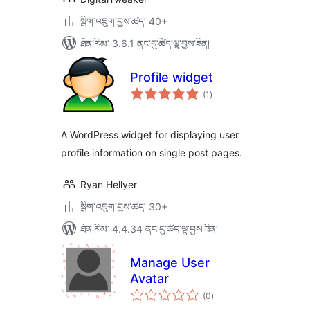
སྒྲིག་འཇུག་བྱས་ཚད། 40+
ཐོན་རིམ་ 3.6.1 ནང་དུ་ཚོད་ལྟ་བྱས་ཟིན།
Profile widget
གདེང་
(1
)
འཇོག་
ཆ་
ཚང་།
A WordPress widget for displaying user
profile information on single post pages.
Ryan Hellyer
སྒྲིག་འཇུག་བྱས་ཚད། 30+
ཐོན་རིམ་ 4.4.34 ནང་དུ་ཚོད་ལྟ་བྱས་ཟིན།
Manage User
Avatar
གདེང་
(0
)
འཇོག་
ཆ་