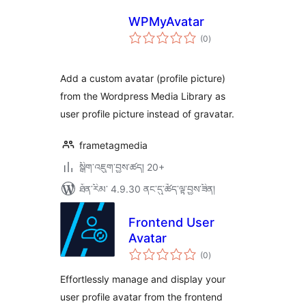
WPMyAvatar
གདེང་
(0
)
འཇོག་
ཆ་
ཚང་།
Add a custom avatar (profile picture)
from the Wordpress Media Library as
user profile picture instead of gravatar.
frametagmedia
སྒྲིག་འཇུག་བྱས་ཚད། 20+
ཐོན་རིམ་ 4.9.30 ནང་དུ་ཚོད་ལྟ་བྱས་ཟིན།
Frontend User
Avatar
གདེང་
(0
)
འཇོག་
ཆ་
ཚང་།
Effortlessly manage and display your
user profile avatar from the frontend