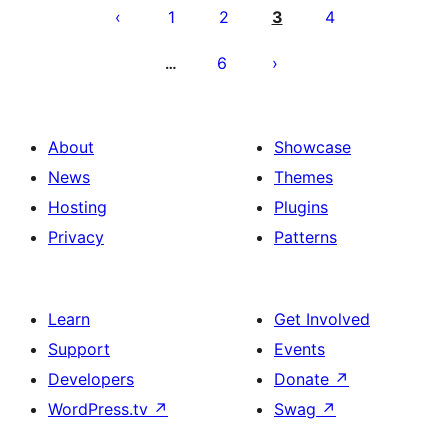
pagination
1
2
3
4
6
…
About
Showcase
News
Themes
Hosting
Plugins
Privacy
Patterns
Learn
Get Involved
Support
Events
Developers
Donate
↗
WordPress.tv
↗
Swag
↗