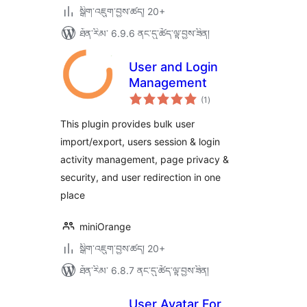
སྒྲིག་འཇུག་བྱས་ཚད། 20+
ཐོན་རིམ་ 6.9.6 ནང་དུ་ཚོད་ལྟ་བྱས་ཟིན།
User and Login
Management
གདེང་
(1
)
འཇོག་
ཆ་
ཚང་།
This plugin provides bulk user
import/export, users session & login
activity management, page privacy &
security, and user redirection in one
place
miniOrange
སྒྲིག་འཇུག་བྱས་ཚད། 20+
ཐོན་རིམ་ 6.8.7 ནང་དུ་ཚོད་ལྟ་བྱས་ཟིན།
User Avatar For