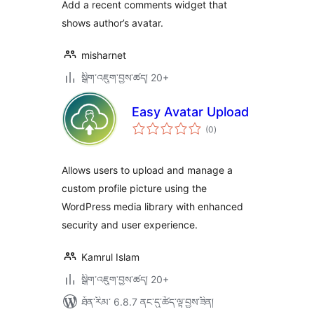
ཚང་།
Add a recent comments widget that
shows author’s avatar.
misharnet
སྒྲིག་འཇུག་བྱས་ཚད། 20+
Easy Avatar Upload
གདེང་
(0
)
འཇོག་
ཆ་
ཚང་།
Allows users to upload and manage a
custom profile picture using the
WordPress media library with enhanced
security and user experience.
Kamrul Islam
སྒྲིག་འཇུག་བྱས་ཚད། 20+
ཐོན་རིམ་ 6.8.7 ནང་དུ་ཚོད་ལྟ་བྱས་ཟིན།