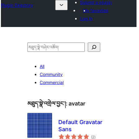
Submit a plugin
Plugin Directory
My favorites
Log in
བཤེར་
འཚོལ།
All
Community
Commercial
མཐུད་སྣེ་འགྲེལ་བྱང་།:
avatar
Default Gravatar
Sans
གདེང་
(2
)
འཇོག་