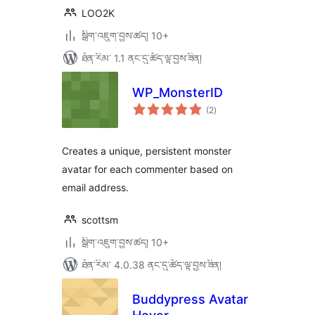
LOO2K
སྒྲིག་འཇུག་བྱས་ཚད། 10+
ཐོན་རིམ་ 1.1 ནང་དུ་ཚོད་ལྟ་བྱས་ཟིན།
WP_MonsterID
གདེང་
(2
)
འཇོག་
ཆ་
ཚང་།
Creates a unique, persistent monster
avatar for each commenter based on
email address.
scottsm
སྒྲིག་འཇུག་བྱས་ཚད། 10+
ཐོན་རིམ་ 4.0.38 ནང་དུ་ཚོད་ལྟ་བྱས་ཟིན།
Buddypress Avatar