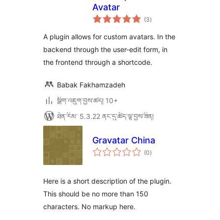
Avatar
གདེང་
(3
)
འཇོག་
ཆ་
ཚང་།
A plugin allows for custom avatars. In the
backend through the user-edit form, in
the frontend through a shortcode.
Babak Fakhamzadeh
སྒྲིག་འཇུག་བྱས་ཚད། 10+
ཐོན་རིམ་ 5.3.22 ནང་དུ་ཚོད་ལྟ་བྱས་ཟིན།
Gravatar China
གདེང་
(0
)
འཇོག་
ཆ་
ཚང་།
Here is a short description of the plugin.
This should be no more than 150
characters. No markup here.