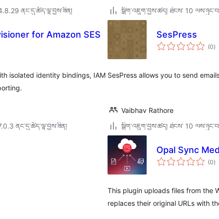
4.8.29 ནང་དུ་ཚོད་ལྟ་བྱས་ཟིན།
སྒྲིག་འཇུག་བྱས་ཚད། ཐེངས་ 10 ལས་ཉུང་བ
visioner for Amazon SES
SesPress
གད
(0
)
འཇ
ཆ་
ཚང
h isolated identity bindings, IAM
SesPress allows you to send email
orting.
Vaibhav Rathore
7.0.3 ནང་དུ་ཚོད་ལྟ་བྱས་ཟིན།
སྒྲིག་འཇུག་བྱས་ཚད། ཐེངས་ 10 ལས་ཉུང་བ
Opal Sync Med
གད
(0
)
འཇ
ཆ་
ཚང
This plugin uploads files from th
replaces their original URLs with 