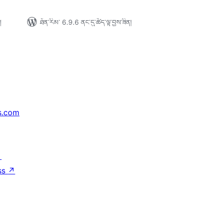
།
ཐོན་རིམ་ 6.9.6 ནང་དུ་ཚོད་ལྟ་བྱས་ཟིན།
s.com
↗
ss
↗