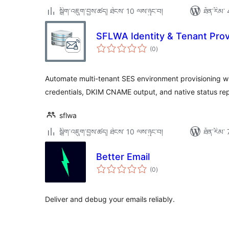
སྒྲིག་འཇུག་བྱས་ཚད། ཐེངས་ 10 ལས་ཉུང་བ།
ཐོན་རིམ་ 
SFLWA Identity & Tenant Pro
གདེང་
(0
)
འཇོག་
ཆ་
ཚང་།
Automate multi-tenant SES environment provisioning wit
credentials, DKIM CNAME output, and native status rep
sflwa
སྒྲིག་འཇུག་བྱས་ཚད། ཐེངས་ 10 ལས་ཉུང་བ།
ཐོན་རིམ་ 
Better Email
གདེང་
(0
)
འཇོག་
ཆ་
ཚང་།
Deliver and debug your emails reliably.