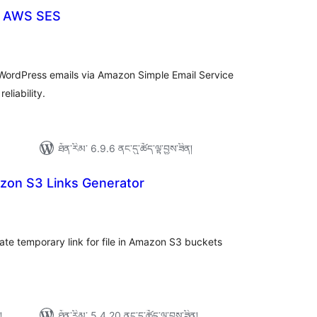
r AWS SES
ེང་
ོག་
་།
l WordPress emails via Amazon Simple Email Service
eliability.
ཐོན་རིམ་ 6.9.6 ནང་དུ་ཚོད་ལྟ་བྱས་ཟིན།
on S3 Links Generator
ེང་
ོག་
་།
ate temporary link for file in Amazon S3 buckets
།
ཐོན་རིམ་ 5.4.20 ནང་དུ་ཚོད་ལྟ་བྱས་ཟིན།