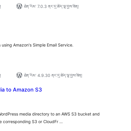
།
ཐོན་རིམ་ 7.0.3 ནང་དུ་ཚོད་ལྟ་བྱས་ཟིན།
ེང་
ོག་
་།
s using Amazon's Simple Email Service.
།
ཐོན་རིམ་ 4.9.30 ནང་དུ་ཚོད་ལྟ་བྱས་ཟིན།
ia to Amazon S3
ེང་
ོག་
་།
e WordPress media directory to an AWS S3 bucket and
the corresponding S3 or CloudFr …