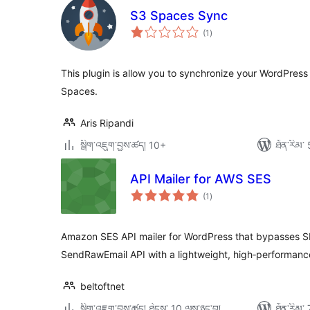
S3 Spaces Sync
གདེང་
(1
)
འཇོག་
ཆ་
ཚང་།
This plugin is allow you to synchronize your WordPress
Spaces.
Aris Ripandi
སྒྲིག་འཇུག་བྱས་ཚད། 10+
ཐོན་རིམ་ 
API Mailer for AWS SES
གདེང་
(1
)
འཇོག་
ཆ་
ཚང་།
Amazon SES API mailer for WordPress that bypasses 
SendRawEmail API with a lightweight, high‑performanc
beltoftnet
སྒྲིག་འཇུག་བྱས་ཚད། ཐེངས་ 10 ལས་ཉུང་བ།
ཐོན་རིམ་ 