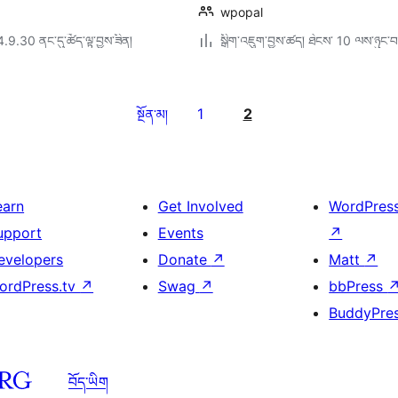
wpopal
4.9.30 ནང་དུ་ཚོད་ལྟ་བྱས་ཟིན།
སྒྲིག་འཇུག་བྱས་ཚད། ཐེངས་ 10 ལས་ཉུང་བ
1
2
སྔོན་མ།
earn
Get Involved
WordPres
upport
Events
↗
evelopers
Donate
↗
Matt
↗
ordPress.tv
↗
Swag
↗
bbPress
BuddyPre
བོད་ཡིག