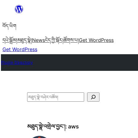
Skip
to
བོད་ཡིག
content
དཔེ་སྒྲོམ།
མཐུད་སྣེ།
News
ངེད་ཀྱི་སྐོར།
ཚོགས་པ།
Get WordPress
Get WordPress
Plugin Directory
བཤེར་
འཚོལ།
མཐུད་སྣེ་འགྲེལ་བྱང་།:
aws