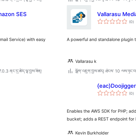
Amazon SES
Vallarasu Med
གད
(0
)
འཇ
ཆ་
ཚང
ail Service) with easy
A powerful and standalone plugin
Vallarasu k
7.0.3 ནང་དུ་ཚོད་ལྟ་བྱས་ཟིན།
སྒྲིག་འཇུག་བྱས་ཚད། ཐེངས་ 10 ལས་ཉུང་བ
{eac}Doojigge
གད
(0
)
འཇ
ཆ་
ཚང
Enables the AWS SDK for PHP; ad
bucket; adds a REST endpoint for 
Kevin Burkholder