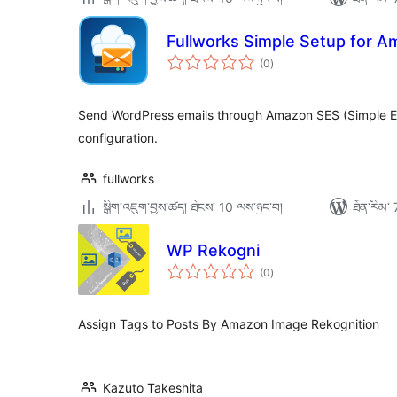
Fullworks Simple Setup for 
གདེང་
(0
)
འཇོག་
ཆ་
ཚང་།
Send WordPress emails through Amazon SES (Simple Em
configuration.
fullworks
སྒྲིག་འཇུག་བྱས་ཚད། ཐེངས་ 10 ལས་ཉུང་བ།
ཐོན་རིམ་ 
WP Rekogni
གདེང་
(0
)
འཇོག་
ཆ་
ཚང་།
Assign Tags to Posts By Amazon Image Rekognition
Kazuto Takeshita