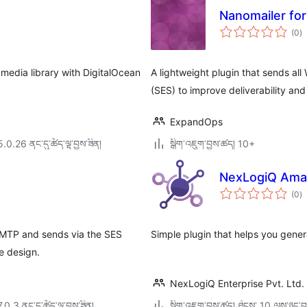
Nanomailer fo
གད
(0
)
འཇ
ཆ་
ཚང
 media library with DigitalOcean
A lightweight plugin that sends al
(SES) to improve deliverability and r
ExpandOps
5.0.26 ནང་དུ་ཚོད་ལྟ་བྱས་ཟིན།
སྒྲིག་འཇུག་བྱས་ཚད། 10+
NexLogiQ Amaz
གད
(0
)
འཇ
ཆ་
ཚང
SMTP and sends via the SES
Simple plugin that helps you gener
e design.
NexLogiQ Enterprise Pvt. Ltd.
7.0.3 ནང་དུ་ཚོད་ལྟ་བྱས་ཟིན།
སྒྲིག་འཇུག་བྱས་ཚད། ཐེངས་ 10 ལས་ཉུང་བ