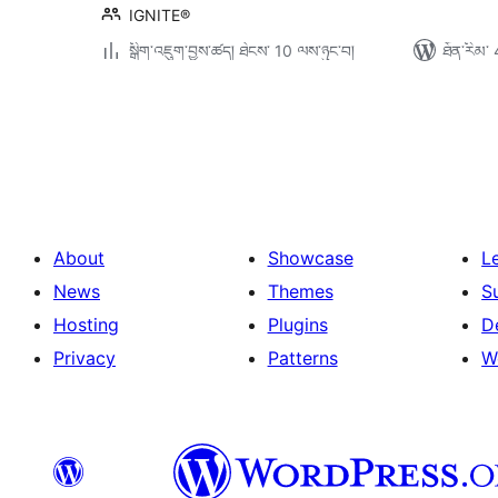
IGNITE®
སྒྲིག་འཇུག་བྱས་ཚད། ཐེངས་ 10 ལས་ཉུང་བ།
ཐོན་རིམ་ 
Posts
pagination
About
Showcase
L
News
Themes
S
Hosting
Plugins
D
Privacy
Patterns
W