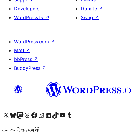
Developers
Donate
↗
WordPress.tv
↗
Swag
↗
WordPress.com
↗
Matt
↗
bbPress
↗
BuddyPress
↗
Visit our X (formerly Twitter) account
Visit our Bluesky account
Visit our Mastodon account
Visit our Threads account
Visit our Facebook page
Visit our Instagram account
Visit our LinkedIn account
Visit our TikTok account
Visit our YouTube channel
Visit our Tumblr account
ཚབ་ཨང་ནི་སྙན་ངག་གོ།