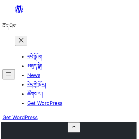
Skip
to
བོད་ཡིག
content
དཔེ་སྒྲོམ།
མཐུད་སྣེ།
News
ངེད་ཀྱི་སྐོར།
ཚོགས་པ།
Get WordPress
Get WordPress