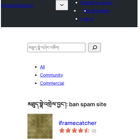
Submit a plugin
Plugin Directory
My favorites
Log in
བཤེར་
འཚོལ།
All
Community
Commercial
མཐུད་སྣེ་འགྲེལ་བྱང་།:
ban spam site
iframecatcher
གདེང་
(2
)
འཇོག་
ཆ་
ཚང་།