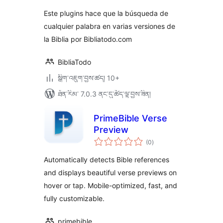
ཆ་
ཚང་།
Este plugins hace que la búsqueda de
cualquier palabra en varias versiones de
la Biblia por Bibliatodo.com
BibliaTodo
སྒྲིག་འཇུག་བྱས་ཚད། 10+
ཐོན་རིམ་ 7.0.3 ནང་དུ་ཚོད་ལྟ་བྱས་ཟིན།
PrimeBible Verse
Preview
གདེང་
(0
)
འཇོག་
ཆ་
ཚང་།
Automatically detects Bible references
and displays beautiful verse previews on
hover or tap. Mobile-optimized, fast, and
fully customizable.
primebible