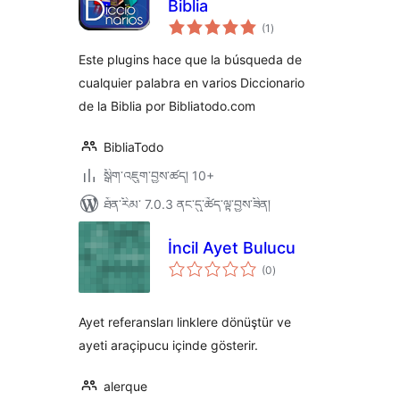
Biblia
གདེང་
(1
)
འཇོག་
ཆ་
ཚང་།
Este plugins hace que la búsqueda de
cualquier palabra en varios Diccionario
de la Biblia por Bibliatodo.com
BibliaTodo
སྒྲིག་འཇུག་བྱས་ཚད། 10+
ཐོན་རིམ་ 7.0.3 ནང་དུ་ཚོད་ལྟ་བྱས་ཟིན།
İncil Ayet Bulucu
གདེང་
(0
)
འཇོག་
ཆ་
ཚང་།
Ayet referansları linklere dönüştür ve
ayeti araçipucu içinde gösterir.
alerque