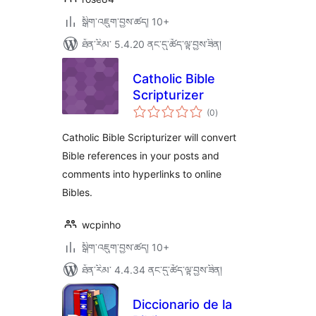
སྒྲིག་འཇུག་བྱས་ཚད། 10+
ཐོན་རིམ་ 5.4.20 ནང་དུ་ཚོད་ལྟ་བྱས་ཟིན།
Catholic Bible
Scripturizer
གདེང་
(0
)
འཇོག་
ཆ་
ཚང་།
Catholic Bible Scripturizer will convert
Bible references in your posts and
comments into hyperlinks to online
Bibles.
wcpinho
སྒྲིག་འཇུག་བྱས་ཚད། 10+
ཐོན་རིམ་ 4.4.34 ནང་དུ་ཚོད་ལྟ་བྱས་ཟིན།
Diccionario de la