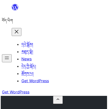
Skip
to
བོད་ཡིག
content
དཔེ་སྒྲོམ།
མཐུད་སྣེ།
News
ངེད་ཀྱི་སྐོར།
ཚོགས་པ།
Get WordPress
Get WordPress