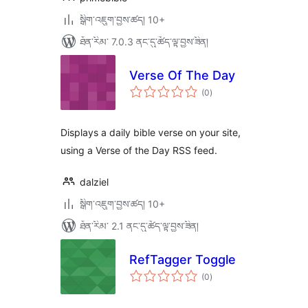
སྒྲིག་འཇུག་བྱས་ཚད། 10+
ཐོན་རིམ་ 7.0.3 ནང་དུ་ཚོད་ལྟ་བྱས་ཟིན།
Verse Of The Day
གདེང་
(0
)
འཇོག་
ཆ་
ཚང་།
Displays a daily bible verse on your site,
using a Verse of the Day RSS feed.
dalziel
སྒྲིག་འཇུག་བྱས་ཚད། 10+
ཐོན་རིམ་ 2.1 ནང་དུ་ཚོད་ལྟ་བྱས་ཟིན།
RefTagger Toggle
གདེང་
(0
)
འཇོག་
ཆ་
ཚང་།