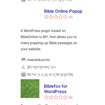
Bible Online Popup
གདེང་
(0
)
འཇོག་
ཆ་
ཚང་།
A WordPress plugin based on
BibleOnline.ru API, that allows you to
make popping-up Bible passages on
your website.
maksimkuzmin
སྒྲིག་འཇུག་བྱས་ཚད། 10+
ཐོན་རིམ་ 5.3.22 ནང་དུ་ཚོད་ལྟ་བྱས་ཟིན།
Biblefox for
WordPress
གདེང་
(0
)
འཇོག་
ཆ་
ཚང་།