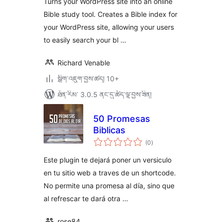
Turns your WordPress site into an online
Bible study tool. Creates a Bible index for
your WordPress site, allowing your users
to easily search your bl …
Richard Venable
སྒྲིག་འཇུག་བྱས་ཚད། 10+
ཐོན་རིམ་ 3.0.5 ནང་དུ་ཚོད་ལྟ་བྱས་ཟིན།
50 Promesas
Biblicas
གདེང་
(0
)
འཇོག་
ཆ་
ཚང་།
Este plugin te dejará poner un versiculo
en tu sitio web a traves de un shortcode.
No permite una promesa al día, sino que
al refrescar te dará otra …
rose84