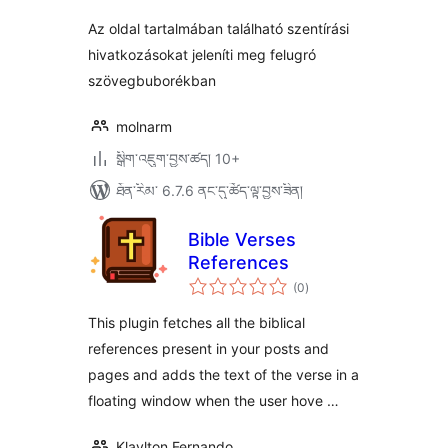
Az oldal tartalmában található szentírási
hivatkozásokat jeleníti meg felugró
szövegbuborékban
molnarm
སྒྲིག་འཇུག་བྱས་ཚད། 10+
ཐོན་རིམ་ 6.7.6 ནང་དུ་ཚོད་ལྟ་བྱས་ཟིན།
Bible Verses
References
གདེང་
(0
)
འཇོག་
ཆ་
ཚང་།
This plugin fetches all the biblical
references present in your posts and
pages and adds the text of the verse in a
floating window when the user hove …
Klaylton Fernando