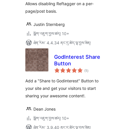
Allows disabling Reftagger on a per-
page/post basis.
Justin Sternberg
སྒྲིག་འཇུག་བྱས་ཚད། 10+
ཐོན་རིམ་ 4.4.34 ནང་དུ་ཚོད་ལྟ་བྱས་ཟིན།
GodInterest Share
Button
གདེང་
(1
)
འཇོག་
ཆ་
ཚང་།
Add a "Share to Godinterest" Button to
your site and get your visitors to start
sharing your awesome content!.
Dean Jones
སྒྲིག་འཇུག་བྱས་ཚད། 10+
ཐོན་རིམ་ 3.9.40 ནང་དུ་ཚོད་ལྟ་བྱས་ཟིན།