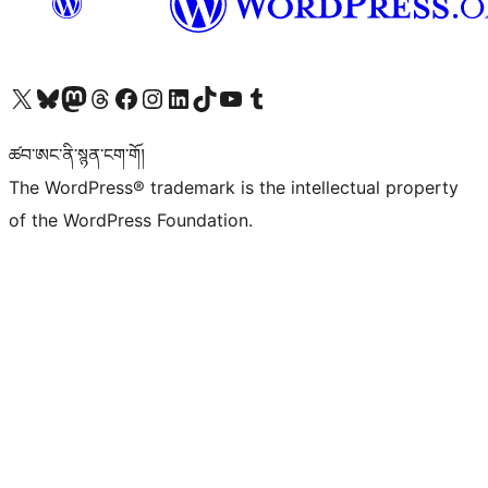
Visit our X (formerly Twitter) account
Visit our Bluesky account
Visit our Mastodon account
Visit our Threads account
Visit our Facebook page
Visit our Instagram account
Visit our LinkedIn account
Visit our TikTok account
Visit our YouTube channel
Visit our Tumblr account
ཚབ་ཨང་ནི་སྙན་ངག་གོ།
The WordPress® trademark is the intellectual property
of the WordPress Foundation.