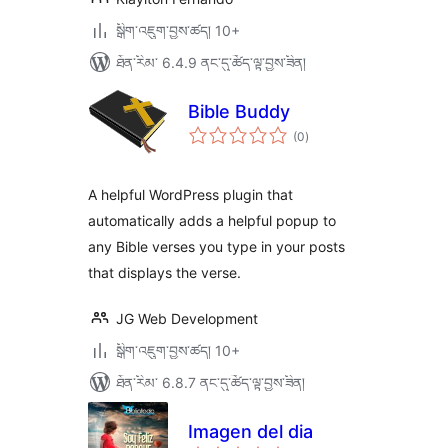
སྒྲིག་འཇུག་བྱས་ཚད། 10+
ཐོན་རིམ་ 6.4.9 ནང་དུ་ཚོད་ལྟ་བྱས་ཟིན།
Bible Buddy
གདེང་
(0
)
འཇོག་
ཆ་
ཚང་།
A helpful WordPress plugin that
automatically adds a helpful popup to
any Bible verses you type in your posts
that displays the verse.
JG Web Development
སྒྲིག་འཇུག་བྱས་ཚད། 10+
ཐོན་རིམ་ 6.8.7 ནང་དུ་ཚོད་ལྟ་བྱས་ཟིན།
Imagen del dia