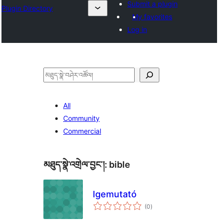
Submit a plugin
Plugin Directory
My favorites
Log in
བཤེར་
འཚོལ།
All
Community
Commercial
མཐུད་སྣེ་འགྲེལ་བྱང་།:
bible
Igemutató
གདེང་
(0
)
འཇོག་
ཆ་
ཚང་།