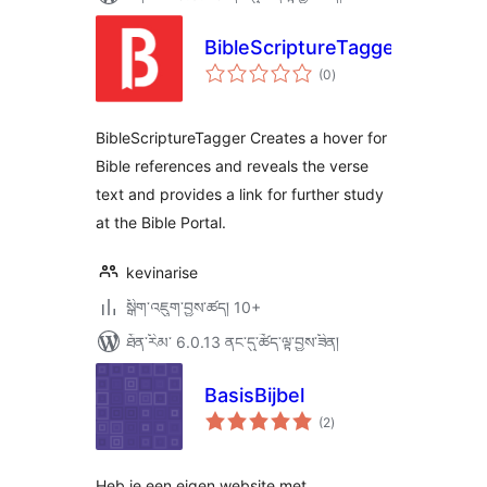
BibleScriptureTagger
གདེང་
(0
)
འཇོག་
ཆ་
ཚང་།
BibleScriptureTagger Creates a hover for
Bible references and reveals the verse
text and provides a link for further study
at the Bible Portal.
kevinarise
སྒྲིག་འཇུག་བྱས་ཚད། 10+
ཐོན་རིམ་ 6.0.13 ནང་དུ་ཚོད་ལྟ་བྱས་ཟིན།
BasisBijbel
གདེང་
(2
)
འཇོག་
ཆ་
ཚང་།
Heb je een eigen website met