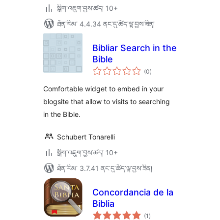
སྒྲིག་འཇུག་བྱས་ཚད། 10+
ཐོན་རིམ་ 4.4.34 ནང་དུ་ཚོད་ལྟ་བྱས་ཟིན།
Bibliar Search in the
Bible
གདེང་
(0
)
འཇོག་
ཆ་
ཚང་།
Comfortable widget to embed in your
blogsite that allow to visits to searching
in the Bible.
Schubert Tonarelli
སྒྲིག་འཇུག་བྱས་ཚད། 10+
ཐོན་རིམ་ 3.7.41 ནང་དུ་ཚོད་ལྟ་བྱས་ཟིན།
Concordancia de la
Biblia
གདེང་
(1
)
འཇོག་