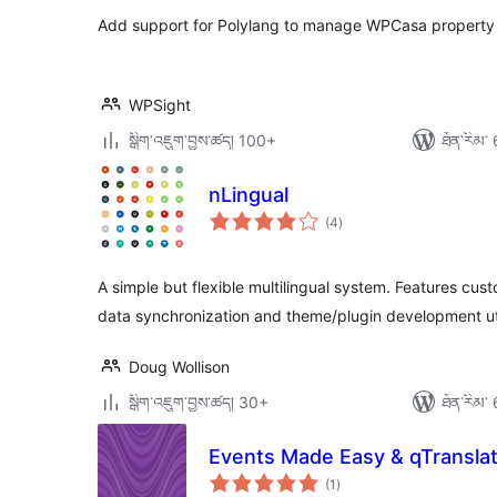
Add support for Polylang to manage WPCasa property d
WPSight
སྒྲིག་འཇུག་བྱས་ཚད། 100+
ཐོན་རིམ་ 
nLingual
གདེང་
(4
)
འཇོག་
ཆ་
ཚང་།
A simple but flexible multilingual system. Features c
data synchronization and theme/plugin development util
Doug Wollison
སྒྲིག་འཇུག་བྱས་ཚད། 30+
ཐོན་རིམ་ 
Events Made Easy & qTransla
གདེང་
(1
)
འཇོག་