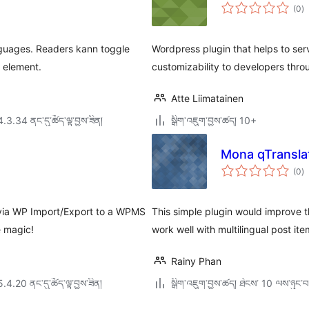
གད
(0
)
འཇ
ཆ་
ཚང
languages. Readers kann toggle
Wordpress plugin that helps to se
 element.
customizability to developers throug
Atte Liimatainen
4.3.34 ནང་དུ་ཚོད་ལྟ་བྱས་ཟིན།
སྒྲིག་འཇུག་བྱས་ཚད། 10+
Mona qTransl
གད
(0
)
འཇ
ཆ་
ཚང
e via WP Import/Export to a WPMS
This simple plugin would improve t
e magic!
work well with multilingual post ite
Rainy Phan
5.4.20 ནང་དུ་ཚོད་ལྟ་བྱས་ཟིན།
སྒྲིག་འཇུག་བྱས་ཚད། ཐེངས་ 10 ལས་ཉུང་བ