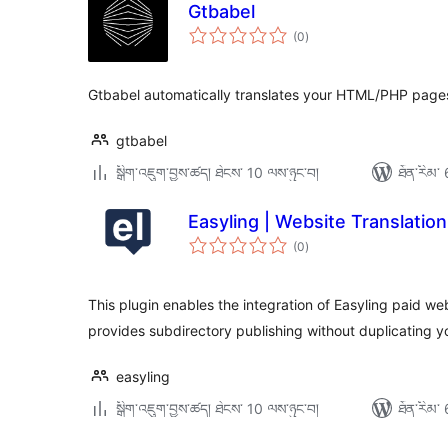
Gtbabel
གདེང་
(0
)
འཇོག་
ཆ་
ཚང་།
Gtbabel automatically translates your HTML/PHP pages
gtbabel
སྒྲིག་འཇུག་བྱས་ཚད། ཐེངས་ 10 ལས་ཉུང་བ།
ཐོན་རིམ་ 
Easyling | Website Translatio
གདེང་
(0
)
འཇོག་
ཆ་
ཚང་།
This plugin enables the integration of Easyling paid we
provides subdirectory publishing without duplicating y
easyling
སྒྲིག་འཇུག་བྱས་ཚད། ཐེངས་ 10 ལས་ཉུང་བ།
ཐོན་རིམ་ 