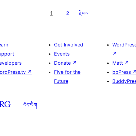
1
2
རྗེས་མ།
earn
Get Involved
WordPres
upport
Events
↗
evelopers
Donate
↗
Matt
↗
ordPress.tv
↗
Five for the
bbPress
Future
BuddyPre
བོད་ཡིག