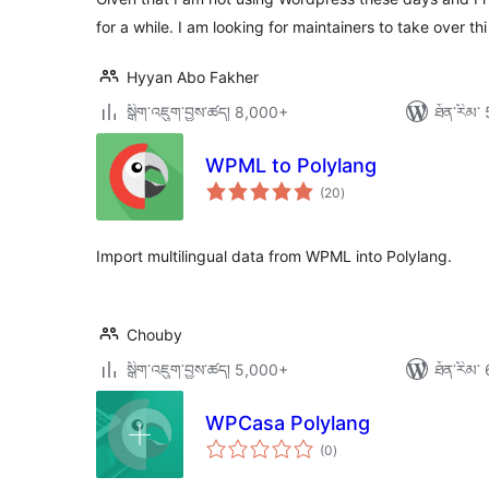
for a while. I am looking for maintainers to take over th
Hyyan Abo Fakher
སྒྲིག་འཇུག་བྱས་ཚད། 8,000+
ཐོན་རིམ་ 
WPML to Polylang
གདེང་
(20
)
འཇོག་
ཆ་
ཚང་།
Import multilingual data from WPML into Polylang.
Chouby
སྒྲིག་འཇུག་བྱས་ཚད། 5,000+
ཐོན་རིམ་ 
WPCasa Polylang
གདེང་
(0
)
འཇོག་
ཆ་
ཚང་།