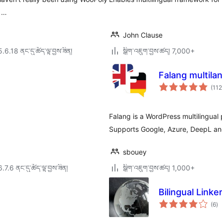
i …
John Clause
5.6.18 ནང་དུ་ཚོད་ལྟ་བྱས་ཟིན།
སྒྲིག་འཇུག་བྱས་ཚད། 7,000+
Falang multil
(112
Falang is a WordPress multilingua
Supports Google, Azure, DeepL a
sbouey
6.7.6 ནང་དུ་ཚོད་ལྟ་བྱས་ཟིན།
སྒྲིག་འཇུག་བྱས་ཚད། 1,000+
Bilingual Linke
གད
(6
)
འཇ
ཆ་
ཚང