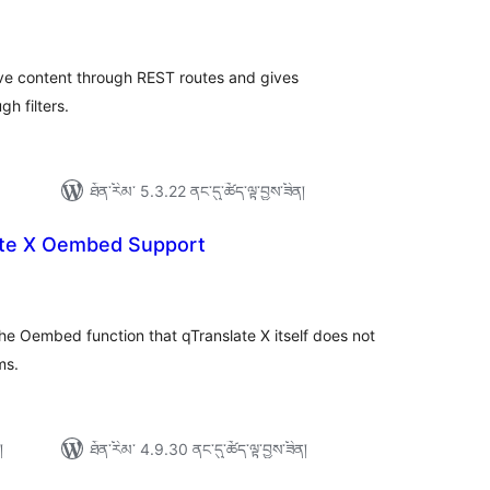
ེང་
ོག་
་།
rve content through REST routes and gives
h filters.
ཐོན་རིམ་ 5.3.22 ནང་དུ་ཚོད་ལྟ་བྱས་ཟིན།
ate X Oembed Support
ེང་
ོག་
་།
he Oembed function that qTranslate X itself does not
ms.
།
ཐོན་རིམ་ 4.9.30 ནང་དུ་ཚོད་ལྟ་བྱས་ཟིན།