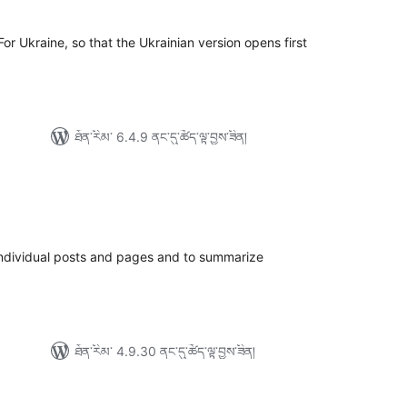
་།
r Ukraine, so that the Ukrainian version opens first
ཐོན་རིམ་ 6.4.9 ནང་དུ་ཚོད་ལྟ་བྱས་ཟིན།
ེང་
ོག་
་།
 individual posts and pages and to summarize
ཐོན་རིམ་ 4.9.30 ནང་དུ་ཚོད་ལྟ་བྱས་ཟིན།