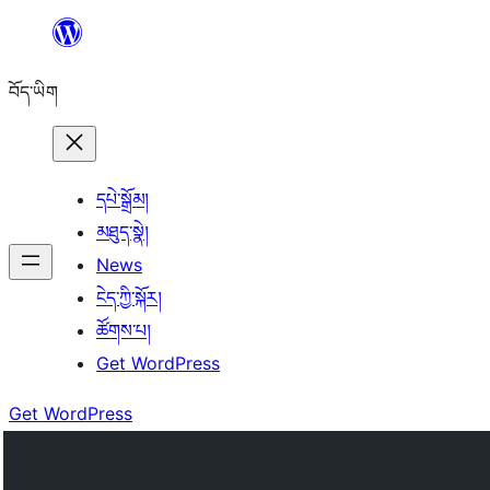
Skip
to
བོད་ཡིག
content
དཔེ་སྒྲོམ།
མཐུད་སྣེ།
News
ངེད་ཀྱི་སྐོར།
ཚོགས་པ།
Get WordPress
Get WordPress