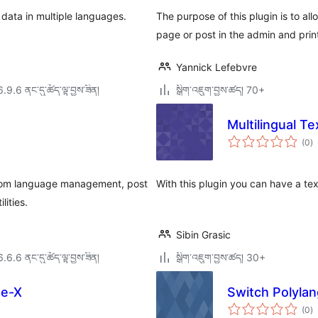
ata in multiple languages.
The purpose of this plugin is to all
page or post in the admin and print 
Yannick Lefebvre
6.9.6 ནང་དུ་ཚོད་ལྟ་བྱས་ཟིན།
སྒྲིག་འཇུག་བྱས་ཚད། 70+
Multilingual Te
གད
(0
)
འཇ
ཆ་
ཚང
ustom language management, post
With this plugin you can have a tex
ities.
Sibin Grasic
6.6.6 ནང་དུ་ཚོད་ལྟ་བྱས་ཟིན།
སྒྲིག་འཇུག་བྱས་ཚད། 30+
te-X
Switch Polylan
གད
(0
)
འཇ