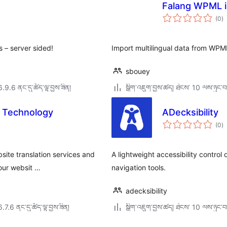
Falang WPML 
གད
(0
)
འཇ
ཆ་
ཚང
 – server sided!
Import multilingual data from WPM
sbouey
6.9.6 ནང་དུ་ཚོད་ལྟ་བྱས་ཟིན།
སྒྲིག་འཇུག་བྱས་ཚད། ཐེངས་ 10 ལས་ཉུང་བ
n Technology
ADecksibility
གད
(0
)
འཇ
ཆ་
ཚང
bsite translation services and
A lightweight accessibility control
our websit …
navigation tools.
adecksibility
6.7.6 ནང་དུ་ཚོད་ལྟ་བྱས་ཟིན།
སྒྲིག་འཇུག་བྱས་ཚད། ཐེངས་ 10 ལས་ཉུང་བ