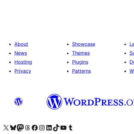
Posts
pagination
About
Showcase
L
News
Themes
S
Hosting
Plugins
D
Privacy
Patterns
W
Visit our X (formerly Twitter) account
Visit our Bluesky account
Visit our Mastodon account
Visit our Threads account
Visit our Facebook page
Visit our Instagram account
Visit our LinkedIn account
Visit our TikTok account
Visit our YouTube channel
Visit our Tumblr account