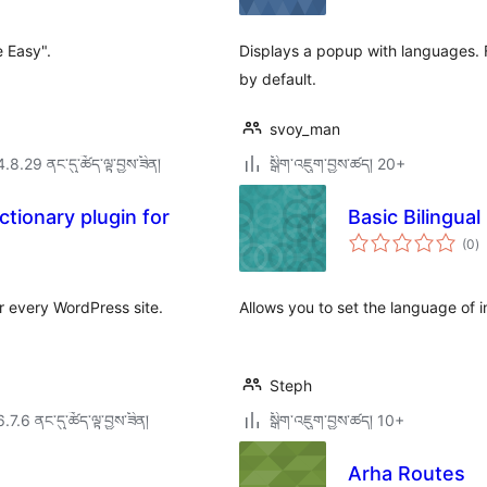
ཆ་
ཚང
e Easy".
Displays a popup with languages. Fo
by default.
svoy_man
4.8.29 ནང་དུ་ཚོད་ལྟ་བྱས་ཟིན།
སྒྲིག་འཇུག་བྱས་ཚད། 20+
ictionary plugin for
Basic Bilingual
གད
(0
)
འཇ
ཆ་
ཚང
for every WordPress site.
Allows you to set the language of
Steph
6.7.6 ནང་དུ་ཚོད་ལྟ་བྱས་ཟིན།
སྒྲིག་འཇུག་བྱས་ཚད། 10+
Arha Routes