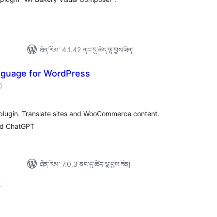
ཐོན་རིམ་ 4.1.42 ནང་དུ་ཚོད་ལྟ་བྱས་ཟིན།
anguage for WordPress
གདེང་
)
འཇོག་
ཆ་
ཚང་།
l plugin. Translate sites and WooCommerce content.
nd ChatGPT
ཐོན་རིམ་ 7.0.3 ནང་དུ་ཚོད་ལྟ་བྱས་ཟིན།
r
ེང་
ོག་
་།