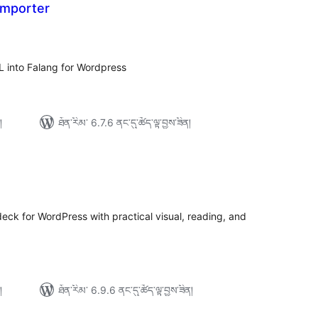
importer
ེང་
ོག་
་།
L into Falang for Wordpress
།
ཐོན་རིམ་ 6.7.6 ནང་དུ་ཚོད་ལྟ་བྱས་ཟིན།
ེང་
ོག་
་།
 deck for WordPress with practical visual, reading, and
།
ཐོན་རིམ་ 6.9.6 ནང་དུ་ཚོད་ལྟ་བྱས་ཟིན།