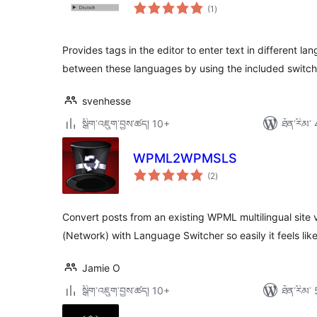
གདེང་
(1
)
འཇོག་
ཆ་
ཚང་།
Provides tags in the editor to enter text in different 
between these languages by using the included switch
svenhesse
སྒྲིག་འཇུག་བྱས་ཚད། 10+
ཐོན་རིམ་ 
WPML2WPMSLS
གདེང་
(2
)
འཇོག་
ཆ་
ཚང་།
Convert posts from an existing WPML multilingual sit
(Network) with Language Switcher so easily it feels lik
Jamie O
སྒྲིག་འཇུག་བྱས་ཚད། 10+
ཐོན་རིམ་ 