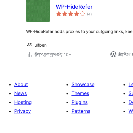
WP-HideRefer
གདེང་
(4
)
འཇོག་
ཆ་
ཚང་།
WP-HideRefer adds proxies to your outgoing links, keep
ulfben
སྒྲིག་འཇུག་བྱས་ཚད། 10+
ཐོན་རིམ་ 
About
Showcase
L
News
Themes
S
Hosting
Plugins
D
Privacy
Patterns
W