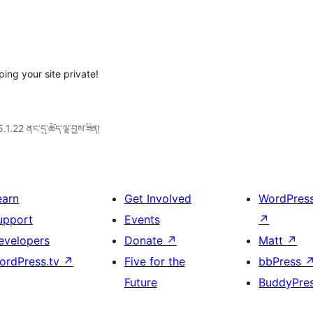
ing your site private!
5.1.22 ནང་དུ་ཚོད་ལྟ་བྱས་ཟིན།
earn
Get Involved
WordPres
upport
Events
↗
evelopers
Donate
↗
Matt
↗
ordPress.tv
↗
Five for the
bbPress
Future
BuddyPre