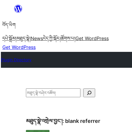
Skip
to
བོད་ཡིག
content
དཔེ་སྒྲོམ།
མཐུད་སྣེ།
News
ངེད་ཀྱི་སྐོར།
ཚོགས་པ།
Get WordPress
Get WordPress
Plugin Directory
བཤེར་
འཚོལ།
མཐུད་སྣེ་འགྲེལ་བྱང་།:
blank referrer