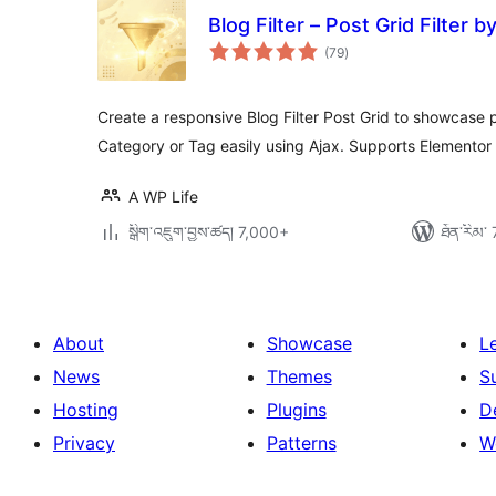
Blog Filter – Post Grid Filter 
གདེང་
(79
)
འཇོག་
ཆ་
ཚང་།
Create a responsive Blog Filter Post Grid to showcase pos
Category or Tag easily using Ajax. Supports Elementor 
A WP Life
སྒྲིག་འཇུག་བྱས་ཚད། 7,000+
ཐོན་རིམ་ 
About
Showcase
L
News
Themes
S
Hosting
Plugins
D
Privacy
Patterns
W