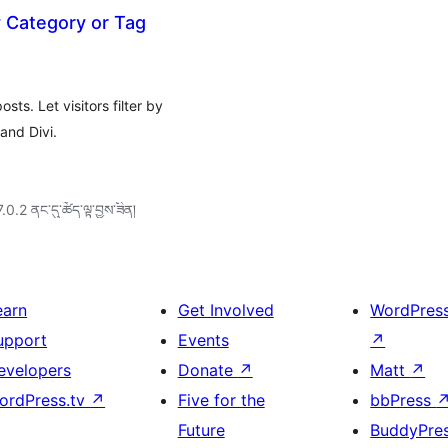
by Category or Tag
ts. Let visitors filter by
and Divi.
7.0.2 ནང་དུ་ཚོད་ལྟ་བྱས་ཟིན།
earn
Get Involved
WordPres
upport
Events
↗
evelopers
Donate
↗
Matt
↗
ordPress.tv
↗
Five for the
bbPress
Future
BuddyPre