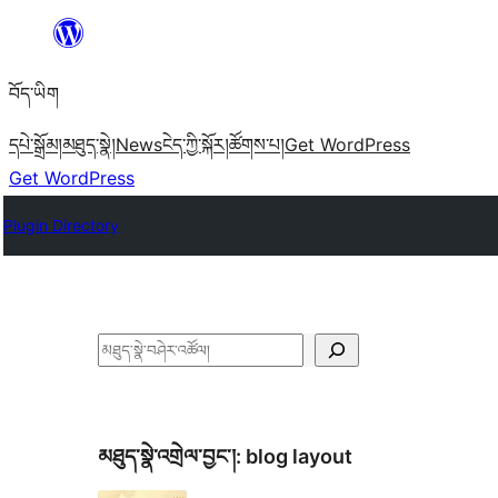
Skip
to
བོད་ཡིག
content
དཔེ་སྒྲོམ།
མཐུད་སྣེ།
News
ངེད་ཀྱི་སྐོར།
ཚོགས་པ།
Get WordPress
Get WordPress
Plugin Directory
བཤེར་
འཚོལ།
མཐུད་སྣེ་འགྲེལ་བྱང་།:
blog layout