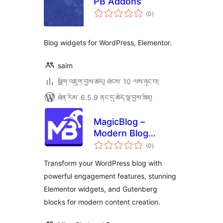
PB Addons
གདེང་
(0
)
འཇོག་
ཆ་
ཚང་།
Blog widgets for WordPress, Elementor.
saim
སྒྲིག་འཇུག་བྱས་ཚད། ཐེངས་ 10 ལས་ཉུང་བ།
ཐོན་རིམ་ 6.5.9 ནང་དུ་ཚོད་ལྟ་བྱས་ཟིན།
MagicBlog –
Modern Blog
གདེང་
Widgets &
(0
)
འཇོག་
ཆ་
Engagement Tools
ཚང་།
Transform your WordPress blog with
powerful engagement features, stunning
Elementor widgets, and Gutenberg
blocks for modern content creation.