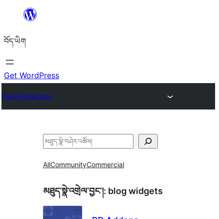
Skip
to
བོད་ཡིག
content
Get WordPress
Plugin Directory
བཤེར་
འཚོལ།
All
Community
Commercial
མཐུད་སྣེ་འགྲེལ་བྱང་།:
blog widgets