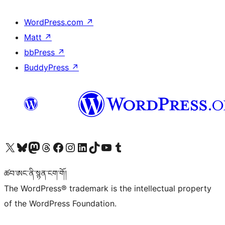
WordPress.com
↗
Matt
↗
bbPress
↗
BuddyPress
↗
Visit our X (formerly Twitter) account
Visit our Bluesky account
Visit our Mastodon account
Visit our Threads account
Visit our Facebook page
Visit our Instagram account
Visit our LinkedIn account
Visit our TikTok account
Visit our YouTube channel
Visit our Tumblr account
ཚབ་ཨང་ནི་སྙན་ངག་གོ།
The WordPress® trademark is the intellectual property
of the WordPress Foundation.