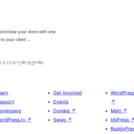
pen/close your store with one
o your client …
6.0.13 ནང་དུ་ཚོད་ལྟ་བྱས་ཟིན།
earn
Get Involved
WordPres
upport
Events
↗
evelopers
Donate
↗
Matt
↗
ordPress.tv
↗
Swag
↗
bbPress
BuddyPre