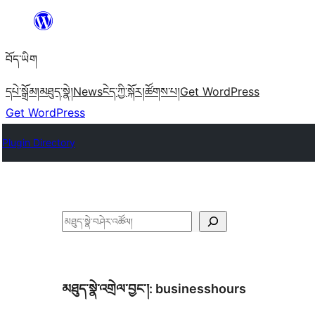
Skip
to
བོད་ཡིག
content
དཔེ་སྒྲོམ།
མཐུད་སྣེ།
News
ངེད་ཀྱི་སྐོར།
ཚོགས་པ།
Get WordPress
Get WordPress
Plugin Directory
བཤེར་
འཚོལ།
མཐུད་སྣེ་འགྲེལ་བྱང་།:
businesshours