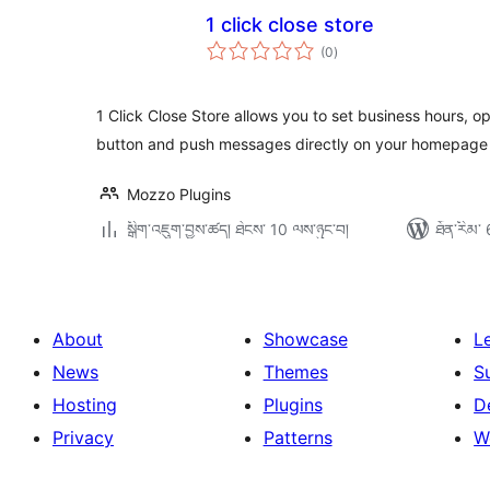
1 click close store
གདེང་
(0
)
འཇོག་
ཆ་
ཚང་།
1 Click Close Store allows you to set business hours, o
button and push messages directly on your homepage t
Mozzo Plugins
སྒྲིག་འཇུག་བྱས་ཚད། ཐེངས་ 10 ལས་ཉུང་བ།
ཐོན་རིམ་ 
About
Showcase
L
News
Themes
S
Hosting
Plugins
D
Privacy
Patterns
W