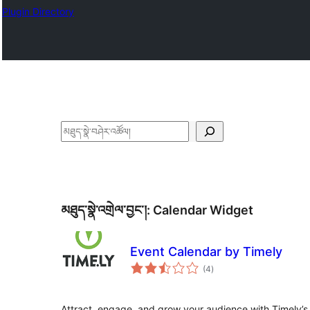
Plugin Directory
བཤེར་
འཚོལ།
མཐུད་སྣེ་འགྲེལ་བྱང་།:
Calendar Widget
Event Calendar by Timely
གདེང་
(4
)
འཇོག་
ཆ་
ཚང་།
Attract, engage, and grow your audience with Timely’s