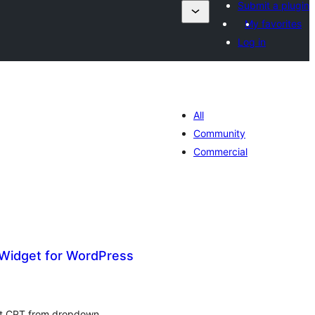
Submit a plugin
My favorites
Log in
All
Community
Commercial
Widget for WordPress
ེང་
ོག་
་།
ct CPT from dropdown.