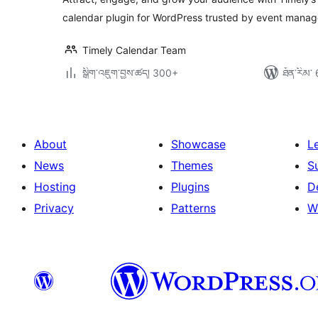
calendar plugin for WordPress trusted by event manag
Timely Calendar Team
སྒྲིག་འཇུག་བྱས་ཚད། 300+
ཐོན་རིམ་ 
About
Showcase
L
News
Themes
S
Hosting
Plugins
D
Privacy
Patterns
W