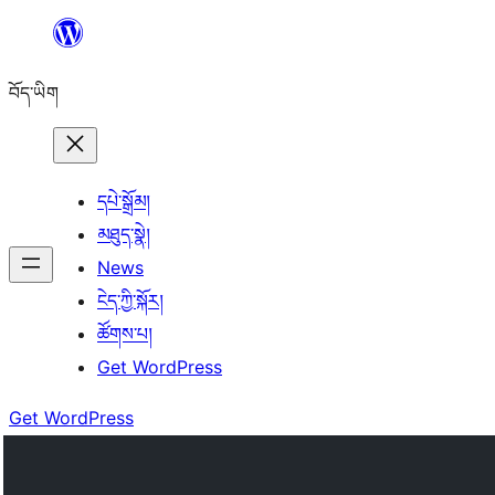
Skip
to
བོད་ཡིག
content
དཔེ་སྒྲོམ།
མཐུད་སྣེ།
News
ངེད་ཀྱི་སྐོར།
ཚོགས་པ།
Get WordPress
Get WordPress