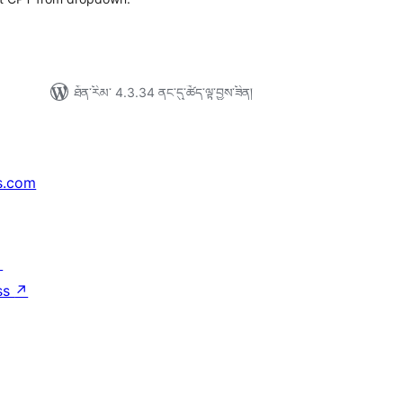
ཐོན་རིམ་ 4.3.34 ནང་དུ་ཚོད་ལྟ་བྱས་ཟིན།
s.com
↗
ss
↗