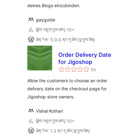
deines Blogs einzubinden.
gayguide
སྒྲིག་འཇུག་བྱས་ཚད། 10+
ཐོན་རིམ་ 5.0.0 ནང་དུ་ཚོད་ལྟ་བྱས་ཟིན།
Order Delivery Date
for Jigoshop
གདེང་
(0
)
འཇོག་
ཆ་
ཚང་།
Allow the customers to choose an order
delivery date on the checkout page for
Jigoshop store owners.
Vishal Kothari
སྒྲིག་འཇུག་བྱས་ཚད། 10+
ཐོན་རིམ་ 1.3 ནང་དུ་ཚོད་ལྟ་བྱས་ཟིན།