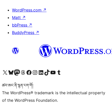
WordPress.com
↗
Matt
↗
bbPress
↗
BuddyPress
↗
Visit our X (formerly Twitter) account
Visit our Bluesky account
Visit our Mastodon account
Visit our Threads account
Visit our Facebook page
Visit our Instagram account
Visit our LinkedIn account
Visit our TikTok account
Visit our YouTube channel
Visit our Tumblr account
ཚབ་ཨང་ནི་སྙན་ངག་གོ།
The WordPress® trademark is the intellectual property
of the WordPress Foundation.