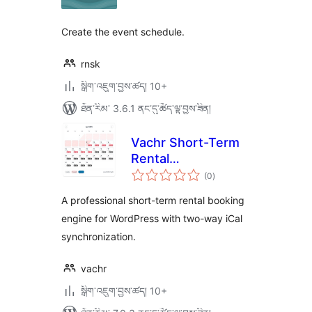
ཆ་
ཚང་།
Create the event schedule.
rnsk
སྒྲིག་འཇུག་བྱས་ཚད། 10+
ཐོན་རིམ་ 3.6.1 ནང་དུ་ཚོད་ལྟ་བྱས་ཟིན།
Vachr Short-Term
Rental
གདེང་
Reservations
(0
)
འཇོག་
ཆ་
ཚང་།
A professional short-term rental booking
engine for WordPress with two-way iCal
synchronization.
vachr
སྒྲིག་འཇུག་བྱས་ཚད། 10+