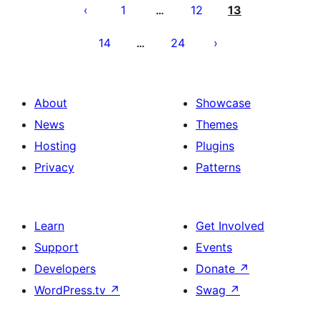
pagination
1
12
13
…
14
24
…
About
Showcase
News
Themes
Hosting
Plugins
Privacy
Patterns
Learn
Get Involved
Support
Events
Developers
Donate
↗
WordPress.tv
↗
Swag
↗