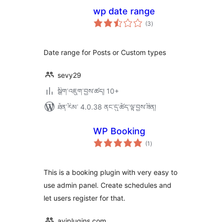
wp date range
གདེང་
(3
)
འཇོག་
ཆ་
ཚང་།
Date range for Posts or Custom types
sevy29
སྒྲིག་འཇུག་བྱས་ཚད། 10+
ཐོན་རིམ་ 4.0.38 ནང་དུ་ཚོད་ལྟ་བྱས་ཟིན།
WP Booking
གདེང་
(1
)
འཇོག་
ཆ་
ཚང་།
This is a booking plugin with very easy to
use admin panel. Create schedules and
let users register for that.
aviplugins.com