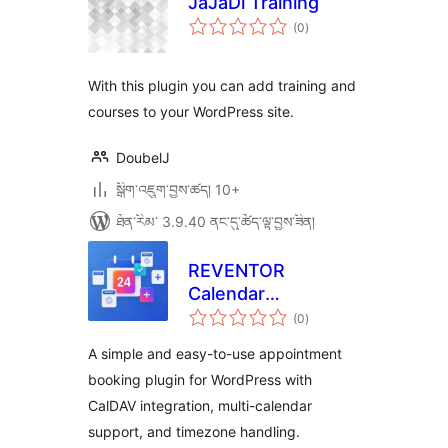
JaJaDi Training
གདེང་
(0
)
འཇོག་
ཆ་
ཚང་།
With this plugin you can add training and
courses to your WordPress site.
DoubelJ
སྒྲིག་འཇུག་བྱས་ཚད། 10+
ཐོན་རིམ་ 3.9.40 ནང་དུ་ཚོད་ལྟ་བྱས་ཟིན།
REVENTOR
Calendar
གདེང་
Appointment
(0
)
འཇོག་
ཆ་
Booking
ཚང་།
A simple and easy-to-use appointment
booking plugin for WordPress with
CalDAV integration, multi-calendar
support, and timezone handling.