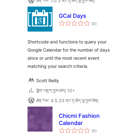
ཐོན་རིམ་ 7.0.3 ནང་དུ་ཚོད་ལྟ་བྱས་ཟིན།
GCal Days
གདེང་
(0
)
འཇོག་
ཆ་
ཚང་།
Shortcode and functions to query your
Google Calendar for the number of days
since or until the most recent event
matching your search criteria.
Scott Reilly
སྒྲིག་འཇུག་བྱས་ཚད། 10+
ཐོན་རིམ་ 4.5.33 ནང་དུ་ཚོད་ལྟ་བྱས་ཟིན།
Chicmi Fashion
Calendar
གདེང་
(0
)
འཇོག་
ཆ་
ཚང་།