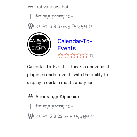
bobvanoorschot
སྒྲིག་འཇུག་བྱས་ཚད། 10+
ཐོན་རིམ་ 6.9.6 ནང་དུ་ཚོད་ལྟ་བྱས་ཟིན།
Calendar-To-
Events
གདེང་
(0
)
འཇོག་
ཆ་
ཚང་།
Calendar-To-Events – this is a convenient
plugin calendar events with the ability to
display a certain month and year.
Александр Юрченко
སྒྲིག་འཇུག་བྱས་ཚད། 10+
ཐོན་རིམ་ 5.3.22 ནང་དུ་ཚོད་ལྟ་བྱས་ཟིན།
Posts