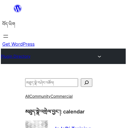
Skip
to
བོད་ཡིག
content
Get WordPress
Plugin Directory
བཤེར་
འཚོལ།
All
Community
Commercial
མཐུད་སྣེ་འགྲེལ་བྱང་།:
calendar