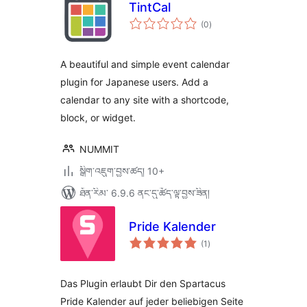
TintCal
གདེང་
(0
)
འཇོག་
ཆ་
ཚང་།
A beautiful and simple event calendar
plugin for Japanese users. Add a
calendar to any site with a shortcode,
block, or widget.
NUMMIT
སྒྲིག་འཇུག་བྱས་ཚད། 10+
ཐོན་རིམ་ 6.9.6 ནང་དུ་ཚོད་ལྟ་བྱས་ཟིན།
Pride Kalender
གདེང་
(1
)
འཇོག་
ཆ་
ཚང་།
Das Plugin erlaubt Dir den Spartacus
Pride Kalender auf jeder beliebigen Seite