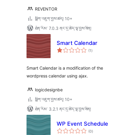
REVENTOR
སྒྲིག་འཇུག་བྱས་ཚད། 10+
ཐོན་རིམ་ 7.0.3 ནང་དུ་ཚོད་ལྟ་བྱས་ཟིན།
Smart Calendar
གདེང་
(1
)
འཇོག་
ཆ་
ཚང་།
Smart Calendar is a modification of the
wordpress calendar using ajax.
logicdesignbe
སྒྲིག་འཇུག་བྱས་ཚད། 10+
ཐོན་རིམ་ 3.2.1 ནང་དུ་ཚོད་ལྟ་བྱས་ཟིན།
WP Event Schedule
གདེང་
(0
)
འཇོག་