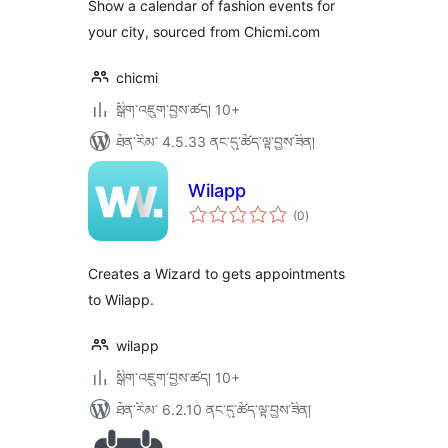
Show a calendar of fashion events for
your city, sourced from Chicmi.com
chicmi
སྒྲིག་འཇུག་བྱས་ཚད། 10+
ཐོན་རིམ་ 4.5.33 ནང་དུ་ཚོད་ལྟ་བྱས་ཟིན།
Wilapp
གདེང་
(0
)
འཇོག་
ཆ་
ཚང་།
Creates a Wizard to gets appointments
to Wilapp.
wilapp
སྒྲིག་འཇུག་བྱས་ཚད། 10+
ཐོན་རིམ་ 6.2.10 ནང་དུ་ཚོད་ལྟ་བྱས་ཟིན།