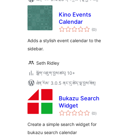
Kino Events
Calendar
གདེང་
(0
)
འཇོག་
ཆ་
ཚང་།
Adds a stylish event calendar to the
sidebar.
Seth Ridley
སྒྲིག་འཇུག་བྱས་ཚད། 10+
ཐོན་རིམ་ 3.0.5 ནང་དུ་ཚོད་ལྟ་བྱས་ཟིན།
Bukazu Search
Widget
གདེང་
(0
)
འཇོག་
ཆ་
ཚང་།
Create a simple search widget for
bukazu search calendar