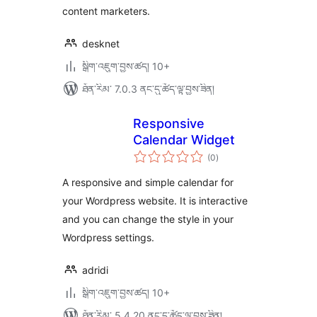
content marketers.
desknet
སྒྲིག་འཇུག་བྱས་ཚད། 10+
ཐོན་རིམ་ 7.0.3 ནང་དུ་ཚོད་ལྟ་བྱས་ཟིན།
Responsive
Calendar Widget
གདེང་
(0
)
འཇོག་
ཆ་
ཚང་།
A responsive and simple calendar for
your Wordpress website. It is interactive
and you can change the style in your
Wordpress settings.
adridi
སྒྲིག་འཇུག་བྱས་ཚད། 10+
ཐོན་རིམ་ 5.4.20 ནང་དུ་ཚོད་ལྟ་བྱས་ཟིན།