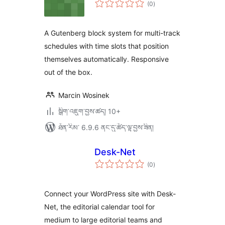
གདེང་
(0
)
འཇོག་
ཆ་
ཚང་།
A Gutenberg block system for multi-track
schedules with time slots that position
themselves automatically. Responsive
out of the box.
Marcin Wosinek
སྒྲིག་འཇུག་བྱས་ཚད། 10+
ཐོན་རིམ་ 6.9.6 ནང་དུ་ཚོད་ལྟ་བྱས་ཟིན།
Desk-Net
གདེང་
(0
)
འཇོག་
ཆ་
ཚང་།
Connect your WordPress site with Desk-
Net, the editorial calendar tool for
medium to large editorial teams and