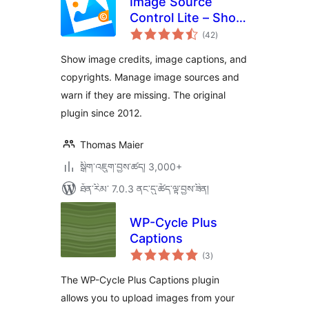
Image Source
Control Lite – Show
གདེང་
Image Credits and
(42
)
འཇོག་
ཆ་
Captions
ཚང་།
Show image credits, image captions, and
copyrights. Manage image sources and
warn if they are missing. The original
plugin since 2012.
Thomas Maier
སྒྲིག་འཇུག་བྱས་ཚད། 3,000+
ཐོན་རིམ་ 7.0.3 ནང་དུ་ཚོད་ལྟ་བྱས་ཟིན།
WP-Cycle Plus
Captions
གདེང་
(3
)
འཇོག་
ཆ་
ཚང་།
The WP-Cycle Plus Captions plugin
allows you to upload images from your