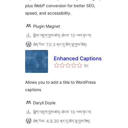
plus WebP conversion for better SEO,
speed, and accessibility.
Plugin Magnet
སྒྲིག་འཇུག་བྱས་ཚད། ཐེངས་ 10 ལས་ཉུང་བ།
ཐོན་རིམ་ 7.0.3 ནང་དུ་ཚོད་ལྟ་བྱས་ཟིན།
Enhanced Captions
གདེང་
(0
)
འཇོག་
ཆ་
ཚང་།
Allows you to add a title to WordPress
captions
Daryll Doyle
སྒྲིག་འཇུག་བྱས་ཚད། ཐེངས་ 10 ལས་ཉུང་བ།
ཐོན་རིམ་ 4.9.30 ནང་དུ་ཚོད་ལྟ་བྱས་ཟིན།