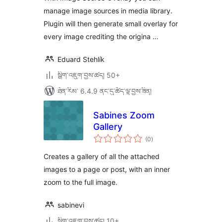
manage image sources in media library.
Plugin will then generate small overlay for
every image crediting the origina …
Eduard Stehlík
སྒྲིག་འཇུག་བྱས་ཚད། 50+
ཐོན་རིམ་ 6.4.9 ནང་དུ་ཚོད་ལྟ་བྱས་ཟིན།
Sabines Zoom
Gallery
གདེང་
(0
)
འཇོག་
ཆ་
ཚང་།
Creates a gallery of all the attached
images to a page or post, with an inner
zoom to the full image.
sabinevi
སྒྲིག་འཇུག་བྱས་ཚད། 10+