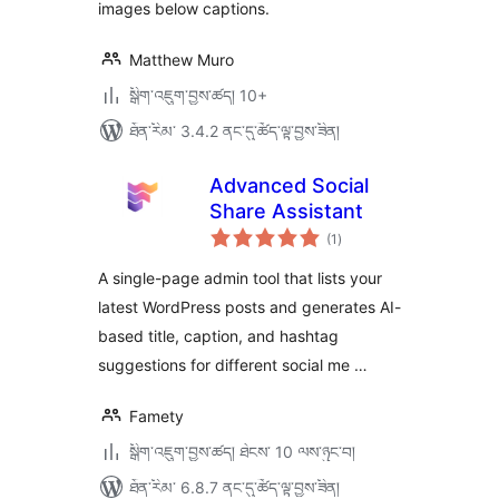
images below captions.
Matthew Muro
སྒྲིག་འཇུག་བྱས་ཚད། 10+
ཐོན་རིམ་ 3.4.2 ནང་དུ་ཚོད་ལྟ་བྱས་ཟིན།
Advanced Social
Share Assistant
གདེང་
(1
)
འཇོག་
ཆ་
ཚང་།
A single-page admin tool that lists your
latest WordPress posts and generates AI-
based title, caption, and hashtag
suggestions for different social me …
Famety
སྒྲིག་འཇུག་བྱས་ཚད། ཐེངས་ 10 ལས་ཉུང་བ།
ཐོན་རིམ་ 6.8.7 ནང་དུ་ཚོད་ལྟ་བྱས་ཟིན།