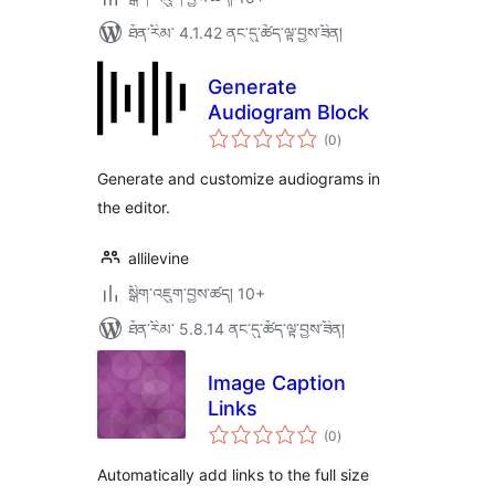
ཐོན་རིམ་ 4.1.42 ནང་དུ་ཚོད་ལྟ་བྱས་ཟིན།
Generate
Audiogram Block
གདེང་
(0
)
འཇོག་
ཆ་
ཚང་།
Generate and customize audiograms in
the editor.
allilevine
སྒྲིག་འཇུག་བྱས་ཚད། 10+
ཐོན་རིམ་ 5.8.14 ནང་དུ་ཚོད་ལྟ་བྱས་ཟིན།
Image Caption
Links
གདེང་
(0
)
འཇོག་
ཆ་
ཚང་།
Automatically add links to the full size