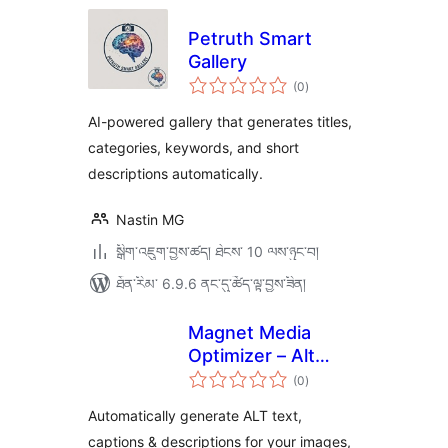
Petruth Smart
Gallery
གདེང་
(0
)
འཇོག་
ཆ་
ཚང་།
AI-powered gallery that generates titles,
categories, keywords, and short
descriptions automatically.
Nastin MG
སྒྲིག་འཇུག་བྱས་ཚད། ཐེངས་ 10 ལས་ཉུང་བ།
ཐོན་རིམ་ 6.9.6 ནང་དུ་ཚོད་ལྟ་བྱས་ཟིན།
Magnet Media
Optimizer – Alt
གདེང་
Text, Captions,
(0
)
འཇོག་
ཆ་
Descriptions &
ཚང་།
Automatically generate ALT text,
Convert to WebP
captions & descriptions for your images,