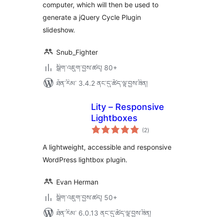
computer, which will then be used to
generate a jQuery Cycle Plugin
slideshow.
Snub_Fighter
སྒྲིག་འཇུག་བྱས་ཚད། 80+
ཐོན་རིམ་ 3.4.2 ནང་དུ་ཚོད་ལྟ་བྱས་ཟིན།
Lity – Responsive
Lightboxes
གདེང་
(2
)
འཇོག་
ཆ་
ཚང་།
A lightweight, accessible and responsive
WordPress lightbox plugin.
Evan Herman
སྒྲིག་འཇུག་བྱས་ཚད། 50+
ཐོན་རིམ་ 6.0.13 ནང་དུ་ཚོད་ལྟ་བྱས་ཟིན།