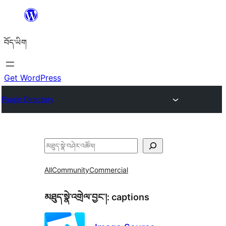
Skip
to
བོད་ཡིག
content
Get WordPress
Plugin Directory
བཤེར་
འཚོལ།
All
Community
Commercial
མཐུད་སྣེ་འགྲེལ་བྱང་།:
captions