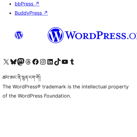
bbPress
↗
BuddyPress
↗
Visit our X (formerly Twitter) account
Visit our Bluesky account
Visit our Mastodon account
Visit our Threads account
Visit our Facebook page
Visit our Instagram account
Visit our LinkedIn account
Visit our TikTok account
Visit our YouTube channel
Visit our Tumblr account
ཚབ་ཨང་ནི་སྙན་ངག་གོ།
The WordPress® trademark is the intellectual property
of the WordPress Foundation.