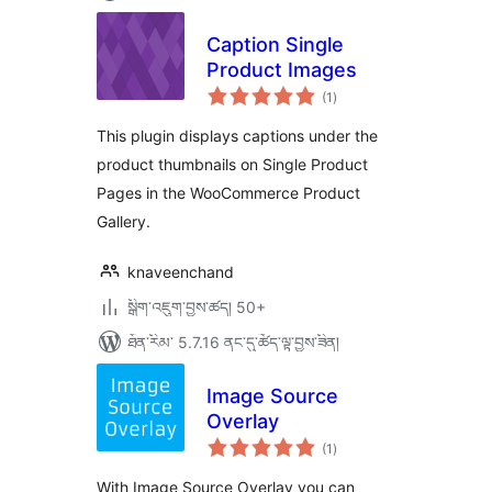
Caption Single
Product Images
གདེང་
(1
)
འཇོག་
ཆ་
ཚང་།
This plugin displays captions under the
product thumbnails on Single Product
Pages in the WooCommerce Product
Gallery.
knaveenchand
སྒྲིག་འཇུག་བྱས་ཚད། 50+
ཐོན་རིམ་ 5.7.16 ནང་དུ་ཚོད་ལྟ་བྱས་ཟིན།
Image Source
Overlay
གདེང་
(1
)
འཇོག་
ཆ་
ཚང་།
With Image Source Overlay you can