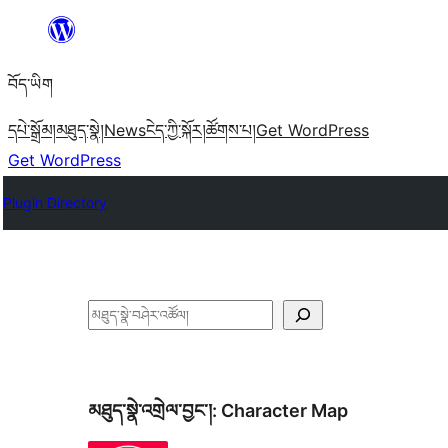
Skip
to
བོད་ཡིག
content
དཔེ་སྒྲོམ།
མཐུད་སྣེ།
News
ངེད་ཀྱི་སྐོར།
ཚོགས་པ།
Get WordPress
Get WordPress
Plugin Directory
བཤེར་
འཚོལ།
མཐུད་སྣེ་འགྲེལ་བྱང་།:
Character Map