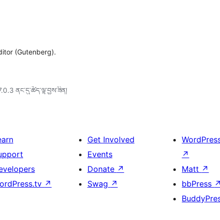
ditor (Gutenberg).
7.0.3 ནང་དུ་ཚོད་ལྟ་བྱས་ཟིན།
earn
Get Involved
WordPres
upport
Events
↗
evelopers
Donate
↗
Matt
↗
ordPress.tv
↗
Swag
↗
bbPress
BuddyPre