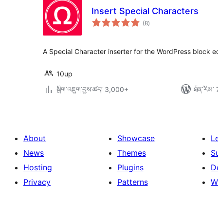
Insert Special Characters
གདེང་
(8
)
འཇོག་
ཆ་
ཚང་།
A Special Character inserter for the WordPress block e
10up
སྒྲིག་འཇུག་བྱས་ཚད། 3,000+
ཐོན་རིམ་ 
About
Showcase
L
News
Themes
S
Hosting
Plugins
D
Privacy
Patterns
W