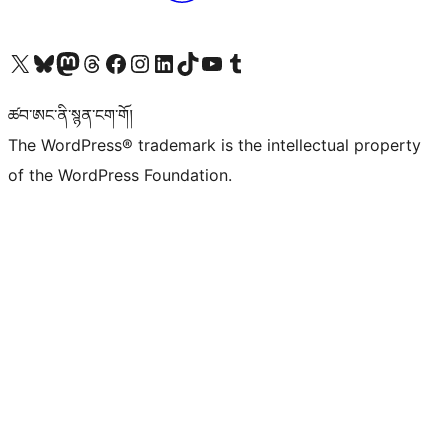
Visit our X (formerly Twitter) account
Visit our Bluesky account
Visit our Mastodon account
Visit our Threads account
Visit our Facebook page
Visit our Instagram account
Visit our LinkedIn account
Visit our TikTok account
Visit our YouTube channel
Visit our Tumblr account
ཚབ་ཨང་ནི་སྙན་ངག་གོ།
The WordPress® trademark is the intellectual property
of the WordPress Foundation.