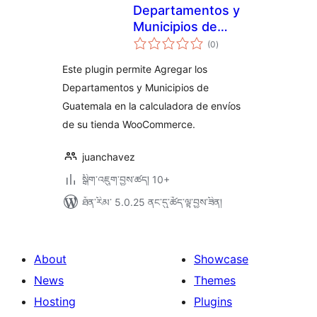
Departamentos y
Municipios de
གདེང་
Guatemala para
(0
)
འཇོག་
ཆ་
Woocommerce
ཚང་།
Este plugin permite Agregar los
Departamentos y Municipios de
Guatemala en la calculadora de envíos
de su tienda WooCommerce.
juanchavez
སྒྲིག་འཇུག་བྱས་ཚད། 10+
ཐོན་རིམ་ 5.0.25 ནང་དུ་ཚོད་ལྟ་བྱས་ཟིན།
About
Showcase
News
Themes
Hosting
Plugins