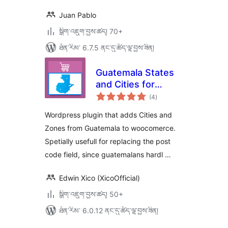
Juan Pablo
སྒྲིག་འཇུག་བྱས་ཚད། 70+
ཐོན་རིམ་ 6.7.5 ནང་དུ་ཚོད་ལྟ་བྱས་ཟིན།
Guatemala States
and Cities for
གདེང་
WooCommerce
(4
)
འཇོག་
ཆ་
ཚང་།
Wordpress plugin that adds Cities and
Zones from Guatemala to woocomerce.
Spetially usefull for replacing the post
code field, since guatemalans hardl …
Edwin Xico (XicoOfficial)
སྒྲིག་འཇུག་བྱས་ཚད། 50+
ཐོན་རིམ་ 6.0.12 ནང་དུ་ཚོད་ལྟ་བྱས་ཟིན།