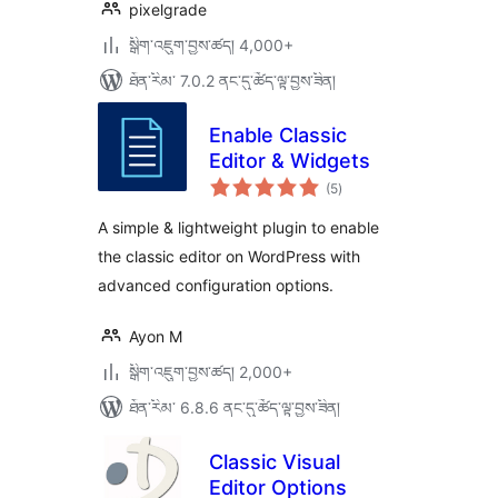
pixelgrade
སྒྲིག་འཇུག་བྱས་ཚད། 4,000+
ཐོན་རིམ་ 7.0.2 ནང་དུ་ཚོད་ལྟ་བྱས་ཟིན།
Enable Classic
Editor & Widgets
གདེང་
(5
)
འཇོག་
ཆ་
ཚང་།
A simple & lightweight plugin to enable
the classic editor on WordPress with
advanced configuration options.
Ayon M
སྒྲིག་འཇུག་བྱས་ཚད། 2,000+
ཐོན་རིམ་ 6.8.6 ནང་དུ་ཚོད་ལྟ་བྱས་ཟིན།
Classic Visual
Editor Options