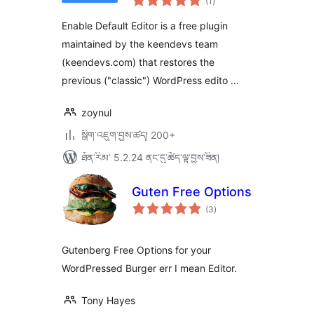
(1
)
འཇོག་
ཆ་
ཚང་།
Enable Default Editor is a free plugin
maintained by the keendevs team
(keendevs.com) that restores the
previous ("classic") WordPress edito …
zoynul
སྒྲིག་འཇུག་བྱས་ཚད། 200+
ཐོན་རིམ་ 5.2.24 ནང་དུ་ཚོད་ལྟ་བྱས་ཟིན།
Guten Free Options
གདེང་
(3
)
འཇོག་
ཆ་
ཚང་།
Gutenberg Free Options for your
WordPressed Burger err I mean Editor.
Tony Hayes