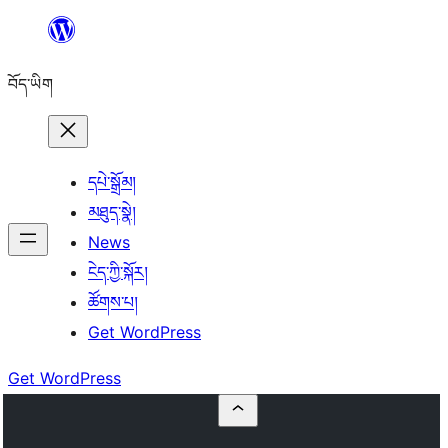
Skip
to
བོད་ཡིག
content
དཔེ་སྒྲོམ།
མཐུད་སྣེ།
News
ངེད་ཀྱི་སྐོར།
ཚོགས་པ།
Get WordPress
Get WordPress