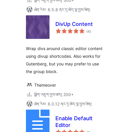
སྒྲིག་འཇུག་བྱས་ཚད། 300+
ཐོན་རིམ་ 6.5.8 ནང་དུ་ཚོད་ལྟ་བྱས་ཟིན།
DivUp Content
གདེང་
(4
)
འཇོག་
ཆ་
ཚང་།
Wrap divs around classic editor content
using divup shortcodes. Also works for
Gutenberg, but you may prefer to use
the group block.
Themeover
སྒྲིག་འཇུག་བྱས་ཚད། 200+
ཐོན་རིམ་ 6.0.12 ནང་དུ་ཚོད་ལྟ་བྱས་ཟིན།
Enable Default
Editor
གདེང་