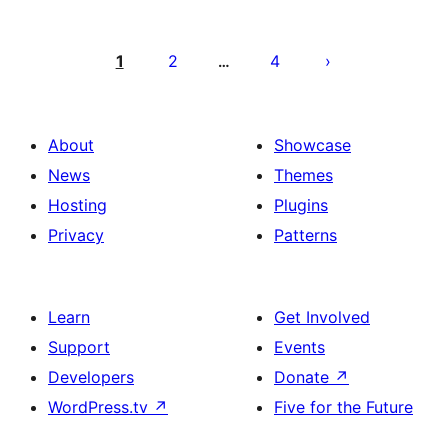
Posts
pagination
1
2
4
…
About
Showcase
News
Themes
Hosting
Plugins
Privacy
Patterns
Learn
Get Involved
Support
Events
Developers
Donate
↗
WordPress.tv
↗
Five for the Future