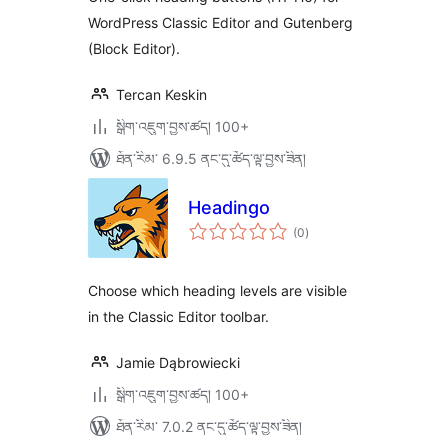
WordPress Classic Editor and Gutenberg
(Block Editor).
Tercan Keskin
སྒྲིག་འཇུག་བྱས་ཚད། 100+
ཐོན་རིམ་ 6.9.5 ནང་དུ་ཚོད་ལྟ་བྱས་ཟིན།
Headingo
གདེང་
(0
)
འཇོག་
ཆ་
ཚང་།
Choose which heading levels are visible
in the Classic Editor toolbar.
Jamie Dąbrowiecki
སྒྲིག་འཇུག་བྱས་ཚད། 100+
ཐོན་རིམ་ 7.0.2 ནང་དུ་ཚོད་ལྟ་བྱས་ཟིན།