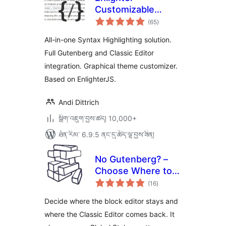
Customizable
གདེང་
Syntax Highlighter
(65
)
འཇོག་
ཆ་
ཚང་།
All-in-one Syntax Highlighting solution.
Full Gutenberg and Classic Editor
integration. Graphical theme customizer.
Based on EnlighterJS.
Andi Dittrich
སྒྲིག་འཇུག་བྱས་ཚད། 10,000+
ཐོན་རིམ་ 6.9.5 ནང་དུ་ཚོད་ལྟ་བྱས་ཟིན།
No Gutenberg? –
Choose Where to
གདེང་
Use the Block
(16
)
འཇོག་
ཆ་
Editor or the
ཚང་།
Decide where the block editor stays and
Classic Editor
where the Classic Editor comes back. It