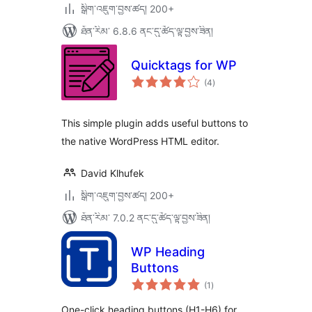
སྒྲིག་འཇུག་བྱས་ཚད། 200+
ཐོན་རིམ་ 6.8.6 ནང་དུ་ཚོད་ལྟ་བྱས་ཟིན།
Quicktags for WP
གདེང་
(4
)
འཇོག་
ཆ་
ཚང་།
This simple plugin adds useful buttons to
the native WordPress HTML editor.
David Klhufek
སྒྲིག་འཇུག་བྱས་ཚད། 200+
ཐོན་རིམ་ 7.0.2 ནང་དུ་ཚོད་ལྟ་བྱས་ཟིན།
WP Heading
Buttons
གདེང་
(1
)
འཇོག་
ཆ་
ཚང་།
One-click heading buttons (H1-H6) for