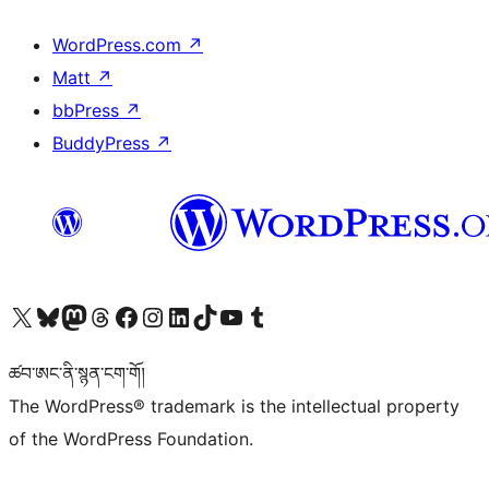
WordPress.com
↗
Matt
↗
bbPress
↗
BuddyPress
↗
Visit our X (formerly Twitter) account
Visit our Bluesky account
Visit our Mastodon account
Visit our Threads account
Visit our Facebook page
Visit our Instagram account
Visit our LinkedIn account
Visit our TikTok account
Visit our YouTube channel
Visit our Tumblr account
ཚབ་ཨང་ནི་སྙན་ངག་གོ།
The WordPress® trademark is the intellectual property
of the WordPress Foundation.