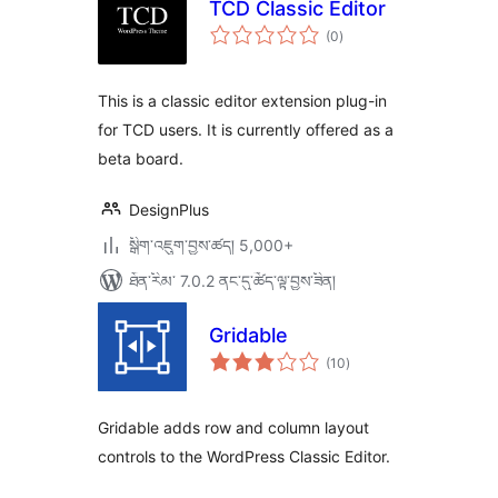
TCD Classic Editor
གདེང་
(0
)
འཇོག་
ཆ་
ཚང་།
This is a classic editor extension plug-in
for TCD users. It is currently offered as a
beta board.
DesignPlus
སྒྲིག་འཇུག་བྱས་ཚད། 5,000+
ཐོན་རིམ་ 7.0.2 ནང་དུ་ཚོད་ལྟ་བྱས་ཟིན།
Gridable
གདེང་
(10
)
འཇོག་
ཆ་
ཚང་།
Gridable adds row and column layout
controls to the WordPress Classic Editor.