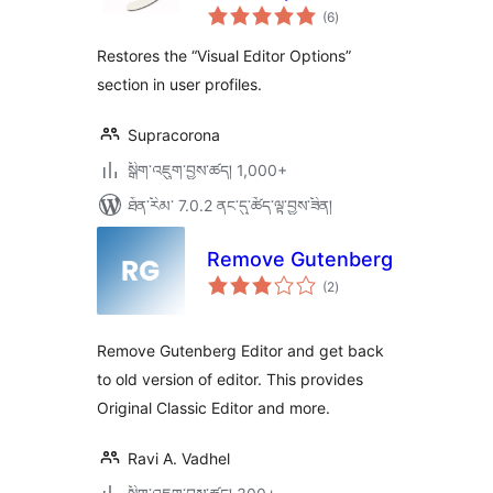
གདེང་
(6
)
འཇོག་
ཆ་
ཚང་།
Restores the “Visual Editor Options”
section in user profiles.
Supracorona
སྒྲིག་འཇུག་བྱས་ཚད། 1,000+
ཐོན་རིམ་ 7.0.2 ནང་དུ་ཚོད་ལྟ་བྱས་ཟིན།
Remove Gutenberg
གདེང་
(2
)
འཇོག་
ཆ་
ཚང་།
Remove Gutenberg Editor and get back
to old version of editor. This provides
Original Classic Editor and more.
Ravi A. Vadhel