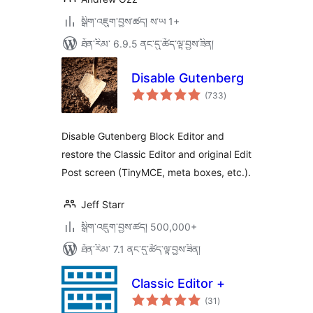
སྒྲིག་འཇུག་བྱས་ཚད། ས་ཡ 1+
ཐོན་རིམ་ 6.9.5 ནང་དུ་ཚོད་ལྟ་བྱས་ཟིན།
Disable Gutenberg
གདེང་
(733
)
འཇོག་
ཆ་
ཚང་།
Disable Gutenberg Block Editor and
restore the Classic Editor and original Edit
Post screen (TinyMCE, meta boxes, etc.).
Jeff Starr
སྒྲིག་འཇུག་བྱས་ཚད། 500,000+
ཐོན་རིམ་ 7.1 ནང་དུ་ཚོད་ལྟ་བྱས་ཟིན།
Classic Editor +
གདེང་
(31
)
འཇོག་
ཆ་