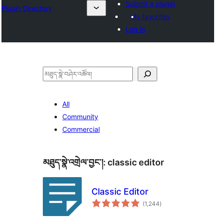
Submit a plugin
Plugin Directory
My favorites
Log in
བཤེར་
འཚོལ།
All
Community
Commercial
མཐུད་སྣེ་འགྲེལ་བྱང་།:
classic editor
Classic Editor
གདེང་
(1,244
)
འཇོག་
ཆ་
ཚང་།