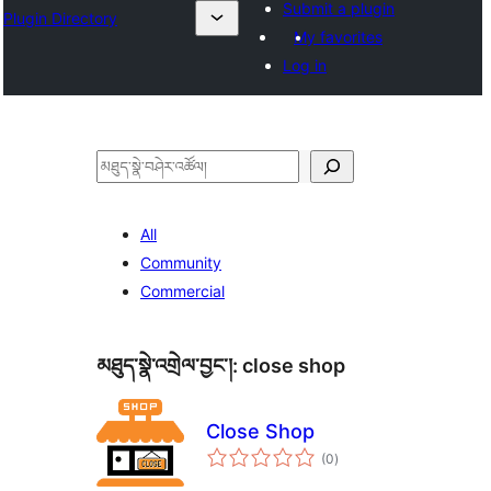
Submit a plugin
Plugin Directory
My favorites
Log in
བཤེར་
འཚོལ།
All
Community
Commercial
མཐུད་སྣེ་འགྲེལ་བྱང་།:
close shop
Close Shop
གདེང་
(0
)
འཇོག་
ཆ་
ཚང་།