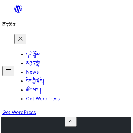
Skip
to
བོད་ཡིག
content
དཔེ་སྒྲོམ།
མཐུད་སྣེ།
News
ངེད་ཀྱི་སྐོར།
ཚོགས་པ།
Get WordPress
Get WordPress