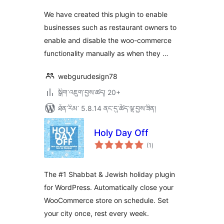
We have created this plugin to enable
businesses such as restaurant owners to
enable and disable the woo-commerce
functionality manually as when they …
webgurudesign78
སྒྲིག་འཇུག་བྱས་ཚད། 20+
ཐོན་རིམ་ 5.8.14 ནང་དུ་ཚོད་ལྟ་བྱས་ཟིན།
Holy Day Off
གདེང་
(1
)
འཇོག་
ཆ་
ཚང་།
The #1 Shabbat & Jewish holiday plugin
for WordPress. Automatically close your
WooCommerce store on schedule. Set
your city once, rest every week.