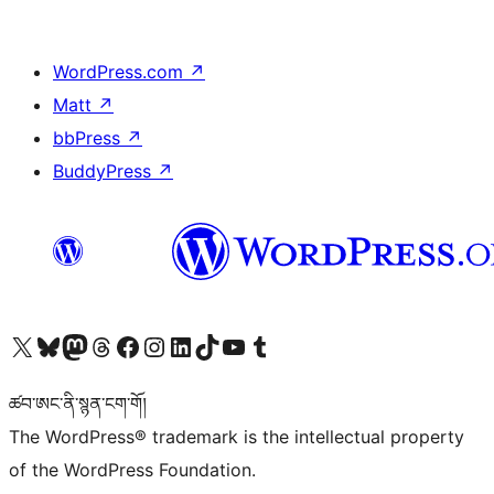
WordPress.com
↗
Matt
↗
bbPress
↗
BuddyPress
↗
Visit our X (formerly Twitter) account
Visit our Bluesky account
Visit our Mastodon account
Visit our Threads account
Visit our Facebook page
Visit our Instagram account
Visit our LinkedIn account
Visit our TikTok account
Visit our YouTube channel
Visit our Tumblr account
ཚབ་ཨང་ནི་སྙན་ངག་གོ།
The WordPress® trademark is the intellectual property
of the WordPress Foundation.