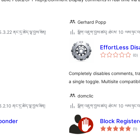
Gerhard Popp
5.3.22 ནང་དུ་ཚོད་ལྟ་བྱས་ཟིན།
སྒྲིག་འཇུག་བྱས་ཚད། ཐེངས་ 10 ལས་ཉུང་བ
EffortLess Di
གད
(0
)
འཇ
ཆ་
ཚང
Completely disables comments, tra
a single toggle. Multisite compatibl
domclic
6.2.10 ནང་དུ་ཚོད་ལྟ་བྱས་ཟིན།
སྒྲིག་འཇུག་བྱས་ཚད། ཐེངས་ 10 ལས་ཉུང་བ
ponder
Block Registe
གད
(1
)
འཇ
ཆ་
ཚང