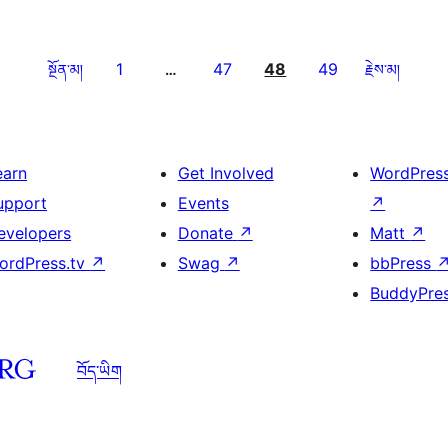
1
47
48
49
སྔོན་མ།
…
རྗེས་མ།
earn
Get Involved
WordPres
upport
Events
↗
evelopers
Donate
↗
Matt
↗
ordPress.tv
↗
Swag
↗
bbPress
BuddyPre
བོད་ཡིག