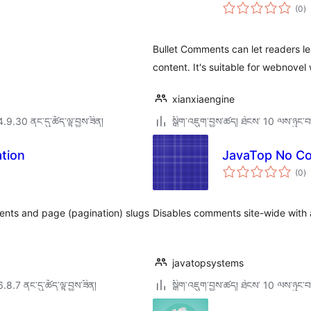
གད
(0
)
འཇ
ཆ་
ཚང
Bullet Comments can let readers 
content. It's suitable for webnovel 
xianxiaengine
4.9.30 ནང་དུ་ཚོད་ལྟ་བྱས་ཟིན།
སྒྲིག་འཇུག་བྱས་ཚད། ཐེངས་ 10 ལས་ཉུང་བ
ation
JavaTop No C
གད
(0
)
འཇ
ཆ་
ཚང
ments and page (pagination) slugs
Disables comments site-wide with a
javatopsystems
6.8.7 ནང་དུ་ཚོད་ལྟ་བྱས་ཟིན།
སྒྲིག་འཇུག་བྱས་ཚད། ཐེངས་ 10 ལས་ཉུང་བ