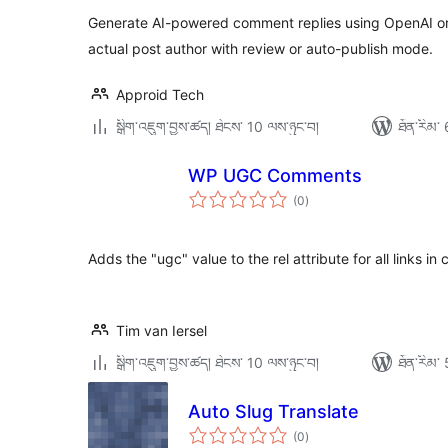
Generate AI-powered comment replies using OpenAI or
actual post author with review or auto-publish mode.
Approid Tech
སྒྲིག་འཇུག་བྱས་ཚད། ཐེངས་ 10 ལས་ཉུང་བ།
ཐོན་རིམ་ 
WP UGC Comments
གདེང་
(0
)
འཇོག་
ཆ་
ཚང་།
Adds the "ugc" value to the rel attribute for all links 
Tim van Iersel
སྒྲིག་འཇུག་བྱས་ཚད། ཐེངས་ 10 ལས་ཉུང་བ།
ཐོན་རིམ་ 
Auto Slug Translate
གདེང་
(0
)
འཇོག་