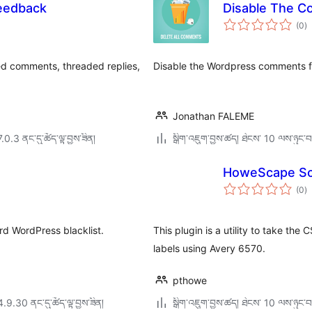
Feedback
Disable The 
གད
(0
)
འཇ
ཆ་
ཚང
ed comments, threaded replies,
Disable the Wordpress comments f
Jonathan FALEME
7.0.3 ནང་དུ་ཚོད་ལྟ་བྱས་ཟིན།
སྒྲིག་འཇུག་བྱས་ཚད། ཐེངས་ 10 ལས་ཉུང་བ
HoweScape Sc
གད
(0
)
འཇ
ཆ་
ཚང
d WordPress blacklist.
This plugin is a utility to take t
labels using Avery 6570.
pthowe
4.9.30 ནང་དུ་ཚོད་ལྟ་བྱས་ཟིན།
སྒྲིག་འཇུག་བྱས་ཚད། ཐེངས་ 10 ལས་ཉུང་བ