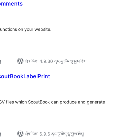
Comments
ེང་
ོག་
་།
unctions on your website.
།
ཐོན་རིམ་ 4.9.30 ནང་དུ་ཚོད་ལྟ་བྱས་ཟིན།
outBookLabelPrint
ེང་
ོག་
་།
he CSV files which ScoutBook can produce and generate
།
ཐོན་རིམ་ 6.9.6 ནང་དུ་ཚོད་ལྟ་བྱས་ཟིན།