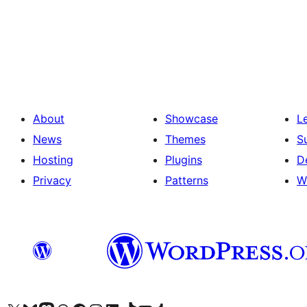
Posts
pagination
About
Showcase
L
News
Themes
S
Hosting
Plugins
D
Privacy
Patterns
W