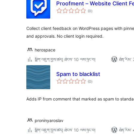
Proofment – Website Client 
གདེང་
(0
)
འཇོག་
ཆ་
ཚང་།
Collect client feedback on WordPress pages with pinn
and approvals. No client login required.
herospace
སྒྲིག་འཇུག་བྱས་ཚད། ཐེངས་ 10 ལས་ཉུང་བ།
ཐོན་རིམ་ 
Spam to blacklist
གདེང་
(0
)
འཇོག་
ཆ་
ཚང་།
Adds IP from comment that marked as spam to standar
proninyaroslav
སྒྲིག་འཇུག་བྱས་ཚད། ཐེངས་ 10 ལས་ཉུང་བ།
ཐོན་རིམ་ 