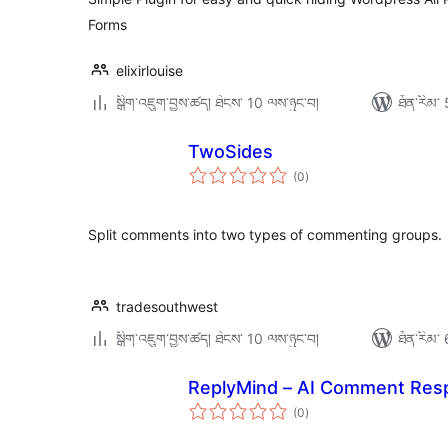
Forms
elixirlouise
སྒྲིག་འཇུག་བྱས་ཚད། ཐེངས་ 10 ལས་ཉུང་བ།
ཐོན་རིམ་ 
TwoSides
གདེང་
(0
)
འཇོག་
ཆ་
ཚང་།
Split comments into two types of commenting groups.
tradesouthwest
སྒྲིག་འཇུག་བྱས་ཚད། ཐེངས་ 10 ལས་ཉུང་བ།
ཐོན་རིམ་ 
ReplyMind – AI Comment Res
གདེང་
(0
)
འཇོག་
ཆ་
ཚང་།