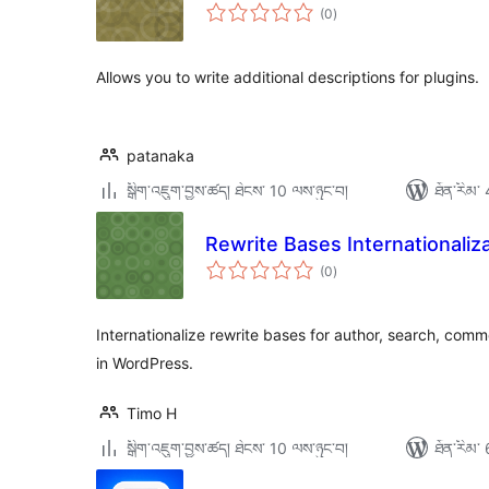
གདེང་
(0
)
འཇོག་
ཆ་
ཚང་།
Allows you to write additional descriptions for plugins.
patanaka
སྒྲིག་འཇུག་བྱས་ཚད། ཐེངས་ 10 ལས་ཉུང་བ།
ཐོན་རིམ་ 
Rewrite Bases Internationaliz
གདེང་
(0
)
འཇོག་
ཆ་
ཚང་།
Internationalize rewrite bases for author, search, com
in WordPress.
Timo H
སྒྲིག་འཇུག་བྱས་ཚད། ཐེངས་ 10 ལས་ཉུང་བ།
ཐོན་རིམ་ 