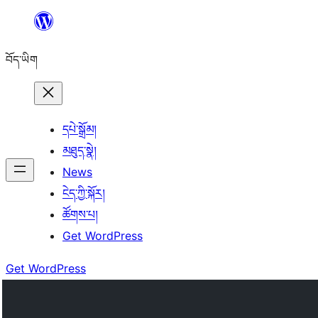
Skip
to
བོད་ཡིག
content
དཔེ་སྒྲོམ།
མཐུད་སྣེ།
News
ངེད་ཀྱི་སྐོར།
ཚོགས་པ།
Get WordPress
Get WordPress