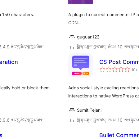
ཆ་
ཚང
an 150 characters.
A plugin to correct commenter IP 
CDN.
guguan123
6.4.9 ནང་དུ་ཚོད་ལྟ་བྱས་ཟིན།
སྒྲིག་འཇུག་བྱས་ཚད། ཐེངས་ 10 ལས་ཉུང་བ
ration
CS Post Comm
གད
(0
)
འཇ
ཆ་
ཚང
ally hold or block them.
Adds social-style cycling reactio
interactions to native WordPress 
Sumit Tejani
6.9.6 ནང་དུ་ཚོད་ལྟ་བྱས་ཟིན།
སྒྲིག་འཇུག་བྱས་ཚད། ཐེངས་ 10 ལས་ཉུང་བ
s
Bullet Comme