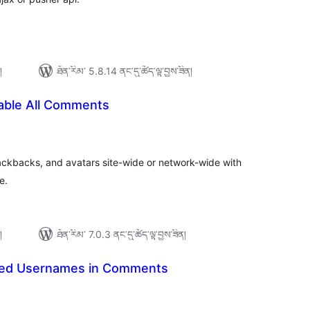
།
ཐོན་རིམ་ 5.8.14 ནང་དུ་ཚོད་ལྟ་བྱས་ཟིན།
sable All Comments
ེང་
ོག་
་།
ckbacks, and avatars site-wide or network-wide with
e.
།
ཐོན་རིམ་ 7.0.3 ནང་དུ་ཚོད་ལྟ་བྱས་ཟིན།
red Usernames in Comments
ེང་
ོག་
་།