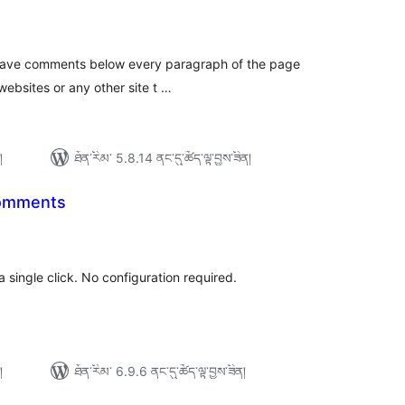
ེང་
ོག་
་།
leave comments below every paragraph of the page
websites or any other site t …
།
ཐོན་རིམ་ 5.8.14 ནང་དུ་ཚོད་ལྟ་བྱས་ཟིན།
omments
ེང་
ོག་
་།
 single click. No configuration required.
།
ཐོན་རིམ་ 6.9.6 ནང་དུ་ཚོད་ལྟ་བྱས་ཟིན།