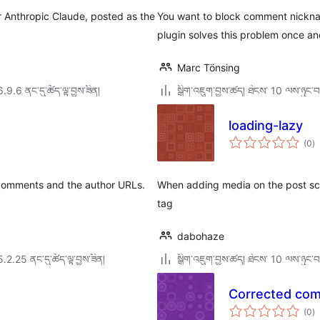
 Anthropic Claude, posted as the
You want to block comment nicknam
plugin solves this problem once and
Marc Tönsing
6.9.6 ནང་དུ་ཚོད་ལྟ་བྱས་ཟིན།
སྒྲིག་འཇུག་བྱས་ཚད། ཐེངས་ 10 ལས་ཉུང་བ
loading-lazy
གད
(0
)
འཇ
ཆ་
ཚང
in comments and the author URLs.
When adding media on the post scr
tag
dabohaze
5.2.25 ནང་དུ་ཚོད་ལྟ་བྱས་ཟིན།
སྒྲིག་འཇུག་བྱས་ཚད། ཐེངས་ 10 ལས་ཉུང་བ
Corrected com
གད
(0
)
འཇ