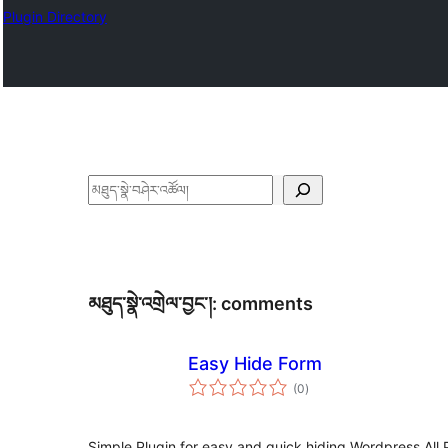
Plugin Directory
བཤེར་
འཚོལ།
མཐུད་སྣེ་འགྲེལ་བྱང་།:
comments
Easy Hide Form
གདེང་
(0
)
འཇོག་
ཆ་
ཚང་།
Simple Plugin for easy and quick hiding Wordpress Al