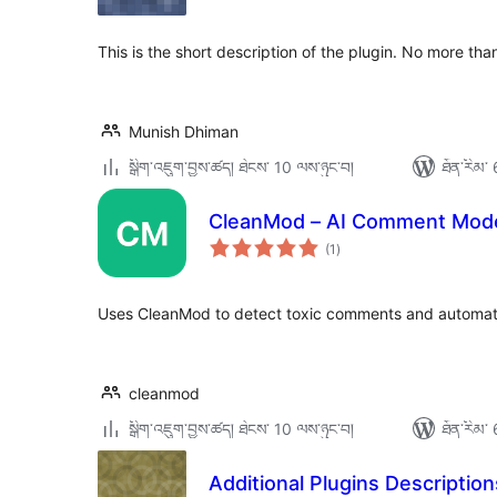
ཆ་
ཚང་།
This is the short description of the plugin. No more th
Munish Dhiman
སྒྲིག་འཇུག་བྱས་ཚད། ཐེངས་ 10 ལས་ཉུང་བ།
ཐོན་རིམ་ 
CleanMod – AI Comment Mode
གདེང་
(1
)
འཇོག་
ཆ་
ཚང་།
Uses CleanMod to detect toxic comments and automatic
cleanmod
སྒྲིག་འཇུག་བྱས་ཚད། ཐེངས་ 10 ལས་ཉུང་བ།
ཐོན་རིམ་ 
Additional Plugins Description